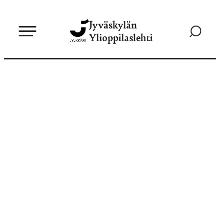
Siirry
Jyväskylän
suoraan
Siirry
Ylioppilaslehti
sisältöön
hakusivul