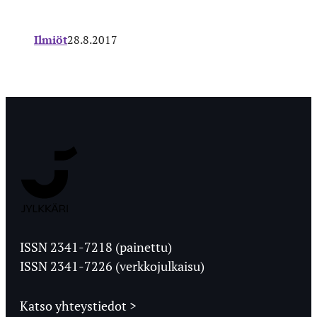
Ilmiöt
28.8.2017
Jyväskylän
Ylioppilaslehti
ISSN 2341-7218 (painettu)
ISSN 2341-7226 (verkkojulkaisu)
Katso yhteystiedot >