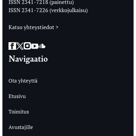
ISSN 2341-7218 (painettu)
ISSN 2341-7226 (verkkojulkaisu)
Katso yhteystiedot >
Facebook
Twitter
Instagram
YouTube
SoundCloud
Navigaatio
Ota yhteyttä
Etusivu
Toimitus
Avustajille