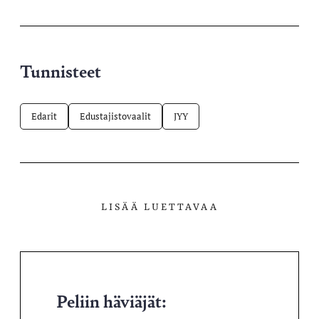
palvelussa
Tunnisteet
Edarit
Edustajistovaalit
JYY
LISÄÄ LUETTAVAA
Peliin häviäjät: