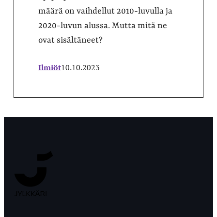
määrä on vaihdellut 2010-luvulla ja
2020-luvun alussa. Mutta mitä ne
ovat sisältäneet?
Ilmiöt
10.10.2023
Jyväskylän
Ylioppilaslehti