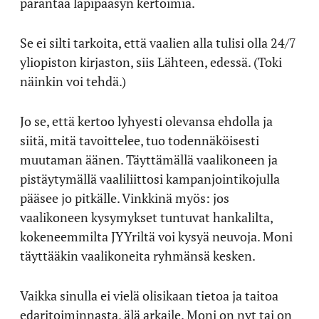
parantaa läpipääsyn kertoimia.
Se ei silti tarkoita, että vaalien alla tulisi olla 24/7
yliopiston kirjaston, siis Lähteen, edessä. (Toki
näinkin voi tehdä.)
Jo se, että kertoo lyhyesti olevansa ehdolla ja
siitä, mitä tavoittelee, tuo todennäköisesti
muutaman äänen. Täyttämällä vaalikoneen ja
pistäytymällä vaaliliittosi kampanjointikojulla
pääsee jo pitkälle. Vinkkinä myös: jos
vaalikoneen kysymykset tuntuvat hankalilta,
kokeneemmilta JYYriltä voi kysyä neuvoja.
Moni
täyttääkin vaalikoneita ryhmänsä kesken.
Vaikka sinulla ei vielä olisikaan tietoa ja taitoa
edaritoiminnasta, älä arkaile. Moni on nyt tai on