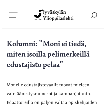
Siirry
Jyväskylän
suoraan
Siirry
Ylioppilaslehti
sisältöön
hakusivul
Kolumni: ”Moni ei tiedä,
miten isoilla pelimerkeillä
edustajisto pelaa”
Monelle edustajistovaalit tuovat mieleen
vain äänestysnumerot ja kampanjoinnin.
Edaattoreilla on paljon valtaa opiskelijoiden