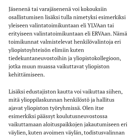
Jäsenenä tai varajäsenenä voi kokouksiin
osallistumisen lisäksi tulla nimetyksi esimerkiksi
yleiseen valintatoimikuntaan eli YLVAan tai
erityiseen valintatoimikuntaan eli ERVAan. Nämä
toimikunnat valmistelevat henkilövalintoja eri
yliopistoyhteisön elimiin kuten
tiedekuntaneuvostoihin ja yliopistokollegioon,
jotka muun muassa vaikuttavat yliopiston
kehittämiseen.
Lisäksi edustajiston kautta voi vaikuttaa siihen,
mitä ylioppilaskunnan henkilöstö ja hallitus
ajavat yliopiston työryhmissä. Olen itse
esimerkiksi päässyt koulutusneuvostossa
vaikuttamaan aloituspaikkojen jakautumiseen eri
väylien, kuten avoimen väylän, todistusvalinnan