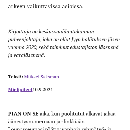
arkeen vaikuttavissa asioissa.
Kirjoittaja on keskusvaalilautakunnan
puheenjohtaja, joka on ollut Jyyn hallituksen jäsen
vuonna 2020, sekä toiminut edustajiston jäsenenä
ja varajäsenenä.
Teksti:
Miikael Saksman
Mielipiteet
10.9.2021
PIAN ON SE
aika, kun puolitutut alkavat jakaa
äänestysnumeroaan ja -linkkiään.
Lounasseuraasi päätyy vanhoja ryhmätyö- ja