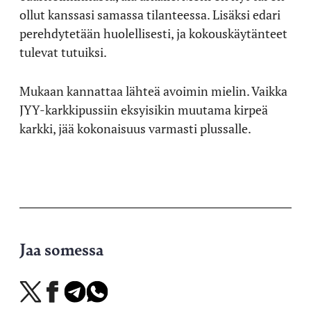
ollut kanssasi samassa tilanteessa. Lisäksi edari
perehdytetään huolellisesti, ja kokouskäytänteet
tulevat tutuiksi.
Mukaan kannattaa lähteä avoimin mielin. Vaikka
JYY-karkkipussiin eksyisikin muutama kirpeä
karkki, jää kokonaisuus varmasti plussalle.
Jaa somessa
Jaa
Jaa
Jaa
Jaa
X-
Facebookissa
Telegramissa
WhatsAppissa