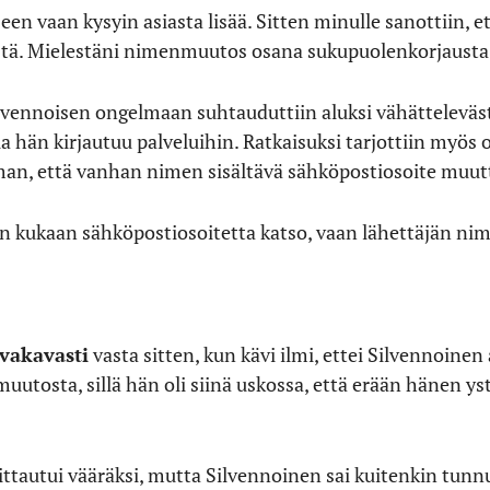
en vaan kysyin asiasta lisää. Sitten minulle sanottiin, e
ystä. Mielestäni nimenmuutos osana sukupuolenkorjausta
lvennoisen ongelmaan suhtauduttiin aluksi vähättelevästi
a hän kirjautuu palveluihin. Ratkaisuksi tarjottiin myös 
man, että vanhan nimen sisältävä sähköpostiosoite muut
än kukaan sähköpostiosoitetta katso, vaan lähettäjän nim
 vakavasti
vasta sitten, kun kävi ilmi, ettei Silvennoinen 
muutosta, sillä hän oli siinä uskossa, että erään hänen y
autui vääräksi, mutta Silvennoinen sai kuitenkin tunnu