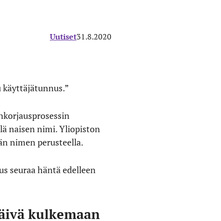
Uutiset
31.8.2020
 käyttäjätunnus.”
enkorjausprosessin
lä naisen nimi. Yliopiston
män nimen perusteella.
us seuraa häntä edelleen
 päivä kulkemaan