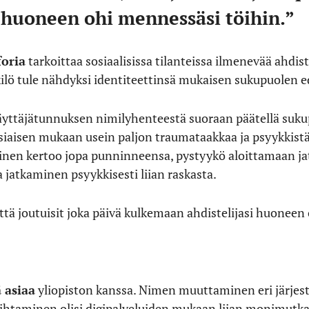
i huoneen ohi mennessäsi töihin.”
foria
tarkoittaa sosiaalisissa tilanteissa ilmenevää ahdis
enkilö tule nähdyksi identiteettinsä mukaisen sukupuolen 
käyttäjätunnuksen nimilyhenteestä suoraan päätellä sukup
iaisen mukaan usein paljon traumataakkaa ja psyykkistä
inen kertoo jopa punninneensa, pystyykö aloittamaan ja
 jatkaminen psyykkisesti liian raskasta.
että joutuisit joka päivä kulkemaan ahdistelijasi huoneen
 asiaa
yliopiston kanssa. Nimen muuttaminen eri järjest
htaminen olisi digipalveluiden mukaan liian monimutka