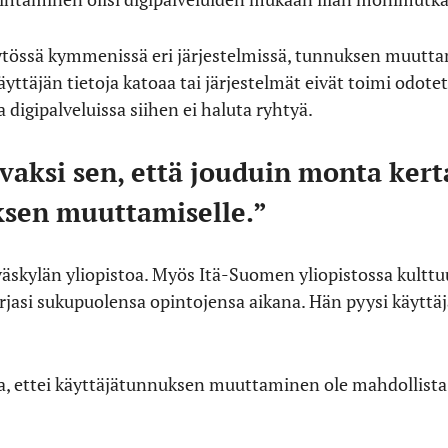
ytössä kymmenissä eri järjestelmissä, tunnuksen muutta
äyttäjän tietoja katoaa tai järjestelmät eivät toimi odote
 digipalveluissa siihen ei haluta ryhtyä.
vaksi sen, että jouduin monta kert
ksen muuttamiselle.”
äskylän yliopistoa. Myös Itä-Suomen yliopistossa kultt
orjasi sukupuolensa opintojensa aikana. Hän pyysi käyttä
a, ettei käyttäjätunnuksen muuttaminen ole mahdollista 