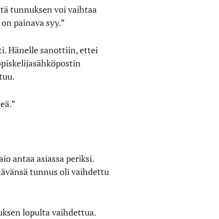
ttä tunnuksen voi vaihtaa
 on painava syy.”
. Hänelle sanottiin, ettei
opiskelijasähköpostin
tuu.
eä.”
aio antaa asiassa periksi.
stävänsä tunnus oli vaihdettu
ksen lopulta vaihdettua.