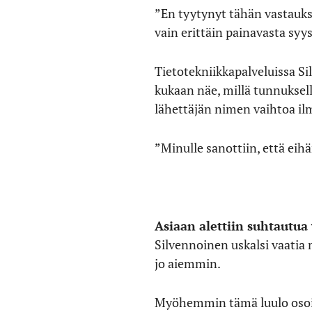
”En tyytynyt tähän vastaukse
vain erittäin painavasta sy
Tietotekniikkapalveluissa Si
kukaan näe, millä tunnuksell
lähettäjän nimen vaihtoa il
”Minulle sanottiin, että eih
Asiaan alettiin suhtautua
Silvennoinen uskalsi vaatia 
jo aiemmin.
Myöhemmin tämä luulo osoitt