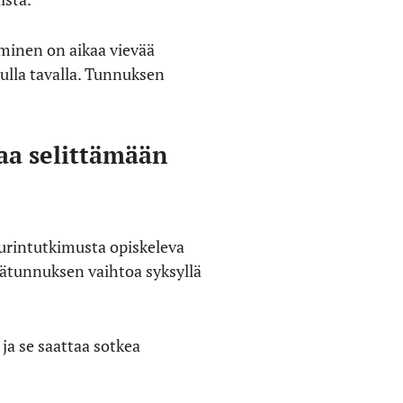
minen on aikaa vievää
tulla tavalla. Tunnuksen
aa selittämään
uurintutkimusta opiskeleva
jätunnuksen vaihtoa syksyllä
ja se saattaa sotkea