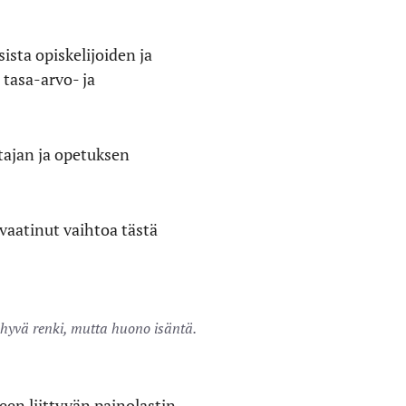
ista opiskelijoiden ja
tasa-arvo- ja
htajan ja opetuksen
vaatinut vaihtoa tästä
hyvä renki, mutta huono isäntä.
n liittyvän painolastin.