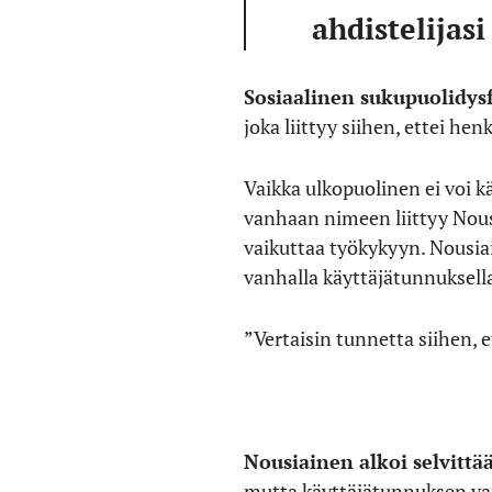
ahdistelijas
Sosiaalinen sukupuolidys
joka liittyy siihen, ettei h
Vaikka ulkopuolinen ei voi 
vanhaan nimeen liittyy Nous
vaikuttaa työkykyyn. Nousia
vanhalla käyttäjätunnuksella
”Vertaisin tunnetta siihen, 
Nousiainen alkoi selvittää
mutta käyttäjätunnuksen vai