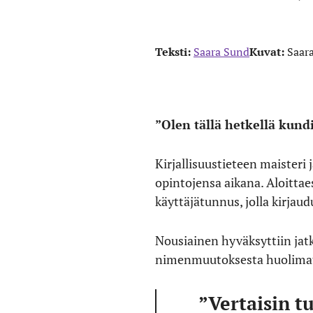
Teksti:
Saara Sund
Kuvat:
Saar
”Olen tällä hetkellä kundi
Kirjallisuustieteen maisteri j
opintojensa aikana. Aloittae
käyttäjätunnus, jolla kirjau
Nousiainen hyväksyttiin jat
nimenmuutoksesta huolimat
”Vertaisin t