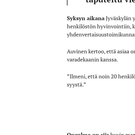
Syksyn aikana
Jyväskylän y
henkilöstön hyvinvointiin, 
yhdenvertaisuustoimikunna
Auvinen kertoo, että asiaa on
varadekaanin kanssa.
”Ilmeni, että noin 20 henkil
syystä.”
Ongelma on siis
hyvin marg