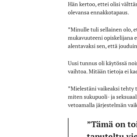
Hän kertoo, ettei olisi vältt
olevansa ennakkotapaus.
”Minulle tuli sellainen olo, 
mukavuuteeni opiskelijana e
alentavaksi sen, että joudu
Uusi tunnus oli käytössä noi
vaihtoa. Mitään tietoja ei ka
”Mielestäni vaikeaksi tehty 
miten sukupuoli- ja seksuaa
vetoamalla järjestelmän vai
”Tämä on toi
taputeltu vie