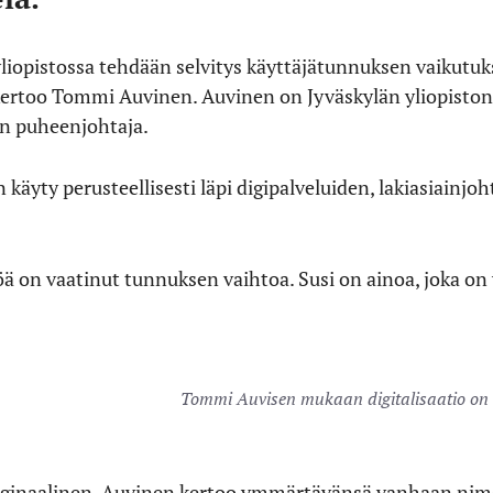
liopistossa tehdään selvitys käyttäjätunnuksen vaikutuks
kertoo Tommi Auvinen. Auvinen on Jyväskylän yliopiston 
n puheenjohtaja.
 käyty perusteellisesti läpi digipalveluiden, lakiasiainjo
öä on vaatinut tunnuksen vaihtoa. Susi on ainoa, joka on 
Tommi Auvisen mukaan digitalisaatio on 
inaalinen. Auvinen kertoo ymmärtävänsä vanhaan nimee