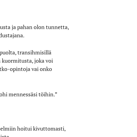
tusta ja pahan olon tunnetta,
edustajana.
uolta, transihmisillä
 kuormitusta, joka voi
tko-opintoja vai onko
 ohi mennessäsi töihin.”
elmiin hoitui kivuttomasti,
ista.