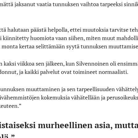
ämättä jaksanut vaatia tunnuksen vaihtoa tarpeeksi sinnikk
että halutaan päästä helpolla, ettei muutoksia tarvitse te
i kiinnitetty huomiota vaan siihen, miten muut mahdolli
in monta kertaa selittämään syytä tunnuksen muuttamise
n kaksi viikkoa sen jälkeen, kun Silvennoinen oli ensim
donnut, ja kaikki palvelut ovat toimineet normaalisti.
tunnuksen muuttaminen ja sen tarpeellisuuden vähättely 
livähemmistöjen kokemuksia vähätellään ja perusoikeuks
keuteen.”
staiseksi murheellinen asia, mutta 
lä.”