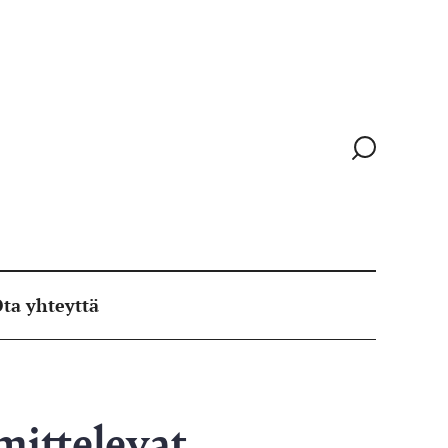
Siirry
hakusivull
ta yhteyttä
mittelevat