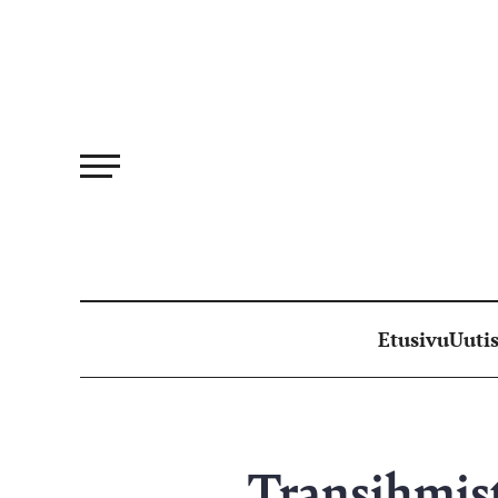
Siirry
suoraan
sisältöön
Etusivu
Uutis
Transihmist