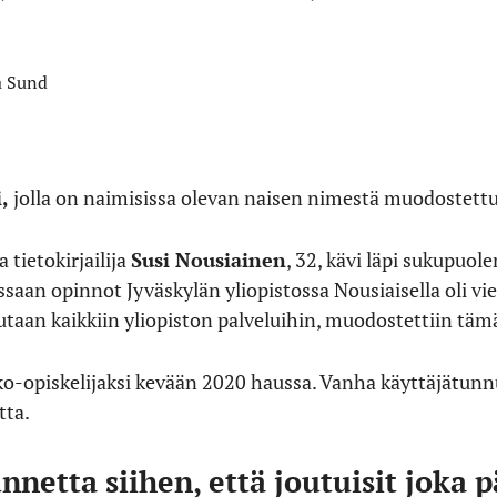
a Sund
,
jolla on naimisissa olevan naisen nimestä muodostettu
a tietokirjailija
Susi Nousiainen
, 32, kävi läpi sukupuol
ssaan opinnot Jyväskylän yliopistossa Nousiaisella oli vie
dutaan kaikkiin yliopiston palveluihin, muodostettiin tä
ko-opiskelijaksi kevään 2020 haussa. Vanha käyttäjätunn
ta.
unnetta siihen, että joutuisit joka