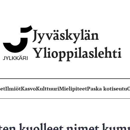
Jyväskylän
Ylioppilaslehti
et
Ilmiöt
Kasvo
Kulttuuri
Mielipiteet
Paska kotiseutu
O
en kuolleet nimet kum