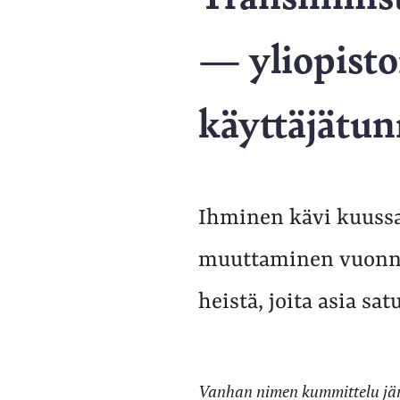
— yliopisto
käyttäjätun
Ihminen kävi kuussa
muuttaminen vuonna
heistä, joita asia sat
Vanhan nimen kummittelu järj