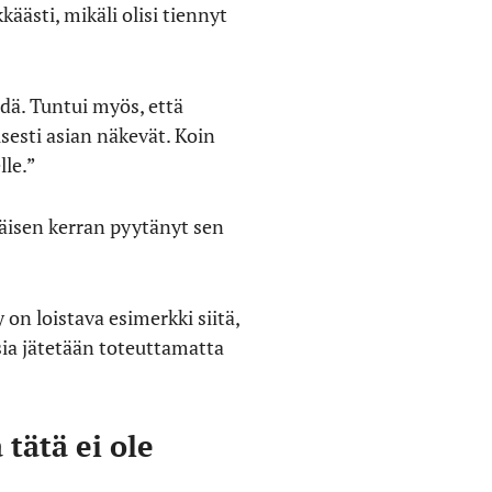
äästi, mikäli olisi tiennyt
hdä. Tuntui myös, että
sesti asian näkevät. Koin
lle.”
mäisen kerran pyytänyt sen
on loistava esimerkki siitä,
ia jätetään toteuttamatta
tätä ei ole