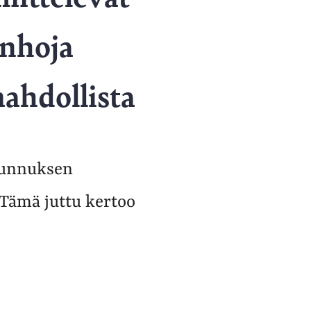
anhoja
mahdollista
ätunnuksen
Tämä juttu kertoo