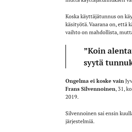
Koska käyttäjätunnus on kä
käsityötä. Vaarana on, että k
vaihto on mahdollista, mutta
”Koin alenta
syytä tunnu
Ongelma ei koske vain
Jyv
Frans Silvennoinen
, 31, k
2019.
Silvennoinen sai ensin kuull
järjestelmiä.