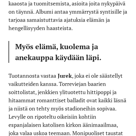
kaaosta ja tuomitsemista, asioita joita nykypäivä
on täynnä. Albumi antaa ymmärrystä syntisille ja
tarjoaa samaistuttavia ajatuksia elämän ja
hengellisyyden haasteista.
Myös elämä, kuolema ja
anekauppa käydään läpi.
Tuotannosta vastaa
Jurek
, joka ei ole säästellyt
vaikutteiden kanssa. Torreviejan baarien
soittolistat, jenkkien ylituotettu hittipoppi ja
hitaammat romanttiset balladit ovat kaikki läsnä
ja niistä on tehty myös stadioneihin sopivaa.
Levylle on ripoteltu oikeisiin kohtiin
espanjalaisen katolisen kirkon äänimaailmaa,
joka valaa uskoa teemaan. Monipuoliset taustat