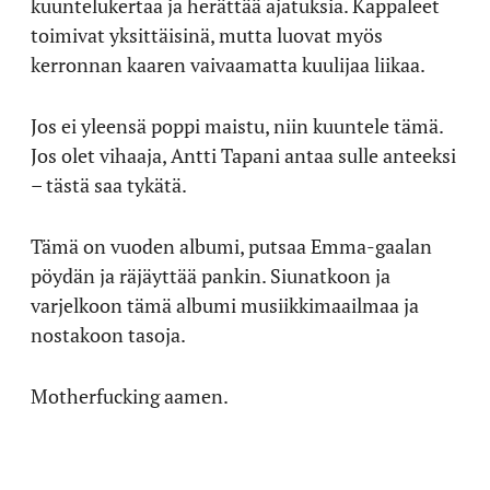
kuuntelukertaa ja herättää ajatuksia. Kappaleet
toimivat yksittäisinä, mutta luovat myös
kerronnan kaaren vaivaamatta kuulijaa liikaa.
Jos ei yleensä poppi maistu, niin kuuntele tämä.
Jos olet vihaaja, Antti Tapani antaa sulle anteeksi
– tästä saa tykätä.
Tämä on vuoden albumi, putsaa Emma-gaalan
pöydän ja räjäyttää pankin. Siunatkoon ja
varjelkoon tämä albumi musiikkimaailmaa ja
nostakoon tasoja.
Motherfucking aamen.