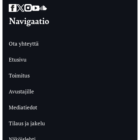
Facebook
Twitter
Instagram
YouTube
SoundCloud
Navigaatio
Ota yhteyttä
Etusivu
Toimitus
Avustajille
Mediatiedot
Tilaus ja jakelu
Näköislehti