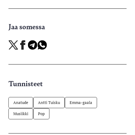
Jaa somessa
Jaa
Jaa
Jaa
Jaa
X-
Facebookissa
Telegramissa
WhatsAppissa
palvelussa
Tunnisteet
Anatude
Antti Tuisku
Emma-gaala
Musiikki
Pop