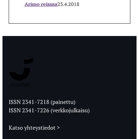
Arimo reissaa
23.4.2018
Jyväskylän
Ylioppilaslehti
ISSN 2341-7218 (painettu)
ISSN 2341-7226 (verkkojulkaisu)
Katso yhteystiedot >