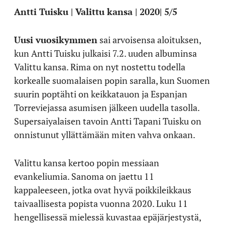
Antti Tuisku | Valittu kansa | 2020| 5/5
Uusi vuosikymmen
sai arvoisensa aloituksen,
kun Antti Tuisku julkaisi 7.2. uuden albuminsa
Valittu kansa. Rima on nyt nostettu todella
korkealle suomalaisen popin saralla, kun Suomen
suurin poptähti on keikkatauon ja Espanjan
Torreviejassa asumisen jälkeen uudella tasolla.
Supersaiyalaisen tavoin Antti Tapani Tuisku on
onnistunut yllättämään miten vahva onkaan.
Valittu kansa kertoo popin messiaan
evankeliumia. Sanoma on jaettu 11
kappaleeseen, jotka ovat hyvä poikkileikkaus
taivaallisesta popista vuonna 2020. Luku 11
hengellisessä mielessä kuvastaa epäjärjestystä,