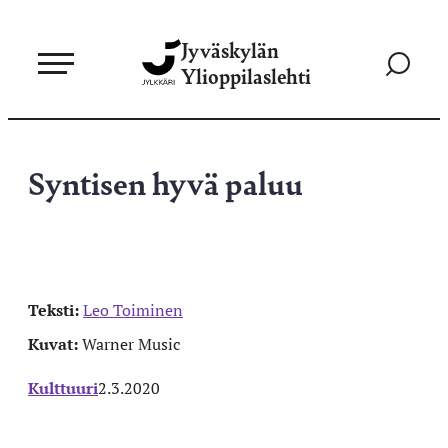
Siirry
Jyväskylän
suoraan
Siirry
Ylioppilaslehti
sisältöön
hakusivul
Syntisen hyvä paluu
Teksti:
Leo Toiminen
Kuvat:
Warner Music
Kulttuuri
2.3.2020