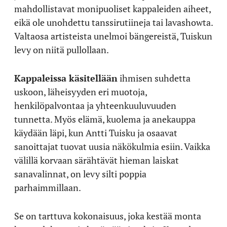
mahdollistavat monipuoliset kappaleiden aiheet,
eikä ole unohdettu tanssirutiineja tai lavashowta.
Valtaosa artisteista unelmoi bängereistä, Tuiskun
levy on niitä pullollaan.
Kappaleissa käsitellään
ihmisen suhdetta
uskoon, läheisyyden eri muotoja,
henkilöpalvontaa ja yhteenkuuluvuuden
tunnetta. Myös elämä, kuolema ja anekauppa
käydään läpi, kun Antti Tuisku ja osaavat
sanoittajat tuovat uusia näkökulmia esiin. Vaikka
välillä korvaan särähtävät hieman laiskat
sanavalinnat, on levy silti poppia
parhaimmillaan.
Se on tarttuva kokonaisuus, joka kestää monta