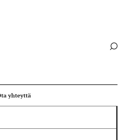
Siirry
hakusivull
ta yhteyttä