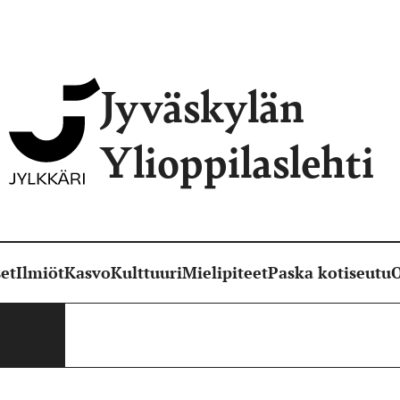
Jyväskylän
Ylioppilaslehti
et
Ilmiöt
Kasvo
Kulttuuri
Mielipiteet
Paska kotiseutu
O