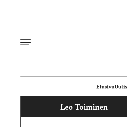
Siirry
suoraan
sisältöön
Etusivu
Uutis
Leo Toiminen