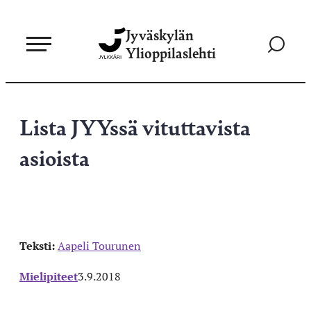
Siirry
Jyväskylän
suoraan
Siirry
Ylioppilaslehti
sisältöön
hakusivul
Lista JYYssä vituttavista
asioista
Teksti:
Aapeli Tourunen
Mielipiteet
3.9.2018