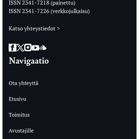
Ylioppilaslehti
ISSN 2341-7218 (painettu)
ISSN 2341-7226 (verkkojulkaisu)
Katso yhteystiedot >
Facebook
Twitter
Instagram
YouTube
SoundCloud
Navigaatio
Ota yhteyttä
Etusivu
Toimitus
Avustajille