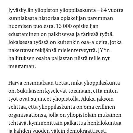
Jyväskylän yliopiston ylioppilaskunta – 84 vuotta
kunniakasta historiaa opiskelijan paremman
huomisen puolesta. 13 000 opiskelijan
edustaminen on palkitsevaa ja tärkeää työtä.
Jokaisessa työssä on kuitenkin osa-alueita, jotka
nakertavat tekijänsä mielenterveyttä. JYYn
hallituksen osalta paljastan niistä teille nyt
muutaman.
Harva ensinnäkään tietää, mikä ylioppilaskunta
on. Sukulaiseni kyselevät toisinaan, että miten
työt ovat sujuneet yliopistolla. Aluksi jaksoin
selittää, että ylioppilaskunta on oma erillinen
organisaationsa, jolla on yliopistolain mukainen
tehtävä, kymmenittäin palkattua henkilökuntaa
ja kahden vuoden välein demokraattisesti