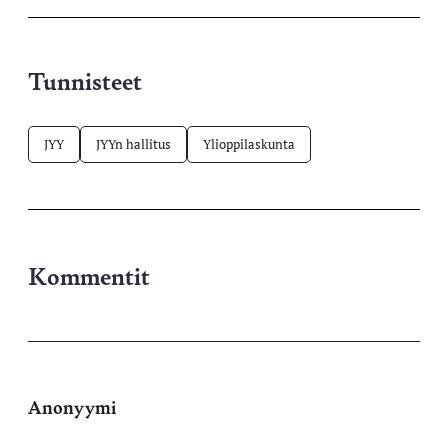
Tunnisteet
JYY
JYYn hallitus
Ylioppilaskunta
Kommentit
Anonyymi