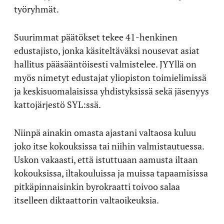
työryhmät.
Suurimmat päätökset tekee 41-henkinen
edustajisto, jonka käsiteltäväksi nousevat asiat
hallitus pääsääntöisesti valmistelee. JYYllä on
myös nimetyt edustajat yliopiston toimielimissä
ja keskisuomalaisissa yhdistyksissä sekä jäsenyys
kattojärjestö SYL:ssä.
Niinpä ainakin omasta ajastani valtaosa kuluu
joko itse kokouksissa tai niihin valmistautuessa.
Uskon vakaasti, että istuttuaan aamusta iltaan
kokouksissa, iltakouluissa ja muissa tapaamisissa
pitkäpinnaisinkin byrokraatti toivoo salaa
itselleen diktaattorin valtaoikeuksia.