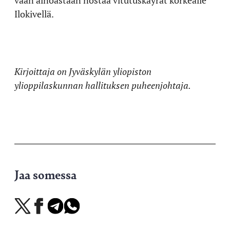
vaan ainoastaan nostaa vitutuskäyrät korkealle
Ilokivellä.
Kirjoittaja on Jyväskylän yliopiston
ylioppilaskunnan hallituksen puheenjohtaja.
Jaa somessa
Jaa
Jaa
Jaa
Jaa
X-
Facebookissa
Telegramissa
WhatsAppissa
palvelussa