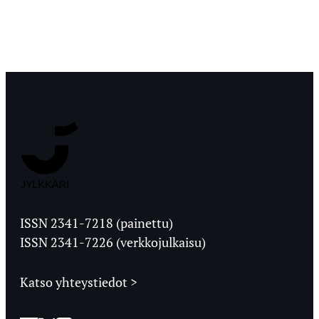
Jyväskylän
Ylioppilaslehti
ISSN 2341-7218 (painettu)
ISSN 2341-7226 (verkkojulkaisu)
Katso yhteystiedot >