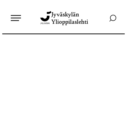
Siirry
Jyväskylän
suoraan
Siirry
Ylioppilaslehti
sisältöön
hakusivul