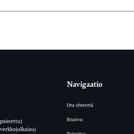
Navigaatio
Ota yhteyttä
Etusivu
painettu)
i
verkkojulkaisu)
Toimitus