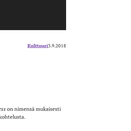
Kulttuuri
3.9.2018
ess
on nimensä mukaisesti
kohtelusta.