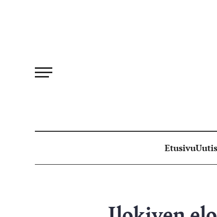
Siirry
suoraan
sisältöön
Etusivu
Uutis
Ilokiven el