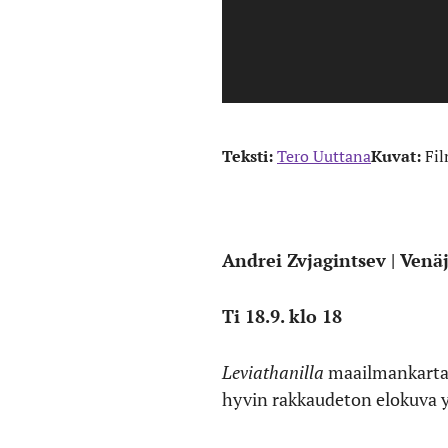
Teksti:
Tero Uuttana
Kuvat:
Fi
Andrei Zvjagintsev | Venä
Ti 18.9. klo 18
Leviathanilla
maailmankartal
hyvin rakkaudeton elokuva y