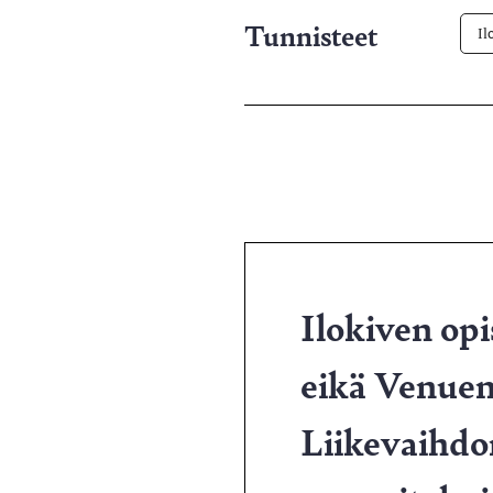
Tunnisteet
Il
Ilokiven opi
eikä Venuen 
Liikevaihdon