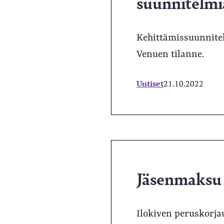
suunnitelmi
Kehittämissuunnitel
Venuen tilanne.
Uutiset
21.10.2022
Jäsenmaksu 
Ilokiven peruskorja