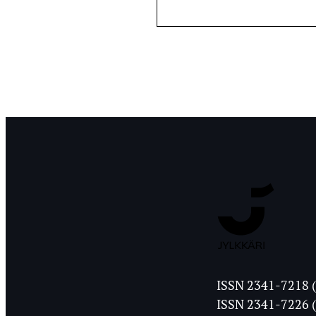
Jyväskylän
ISSN 2341-7218 (
Ylioppilasleht
ISSN 2341-7226 (