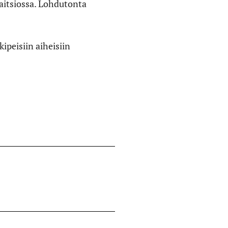
paitsiossa. Lohdutonta
ipeisiin aiheisiin