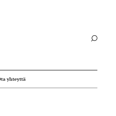
Siirry
hakusivull
ta yhteyttä