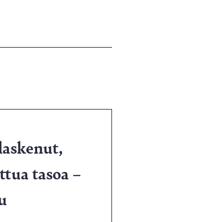
 laskenut,
ttua tasoa –
u