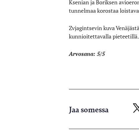
Ksenian ja Boriksen avioeron
tunnelmaa korostaa loistava
Zvjagintsevin kuva Venäjästä
kunnioitettavalla pieteetillä.
Arvosana: 5/5
Jaa somessa
Ja
X-
pa