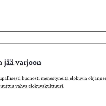
a jää varjoon
upallisesti huonosti menestyneitä elokuvia ohjanne
uuttuu vahva elokuvakulttuuri.