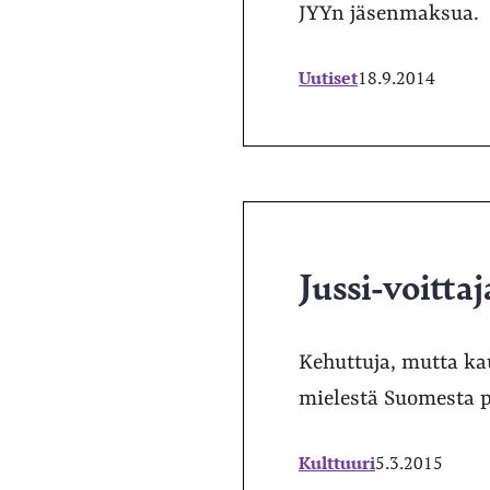
JYYn jäsenmaksua.
Uutiset
18.9.2014
Jussi-voittaj
Kehuttuja, mutta ka
mielestä Suomesta p
Kulttuuri
5.3.2015