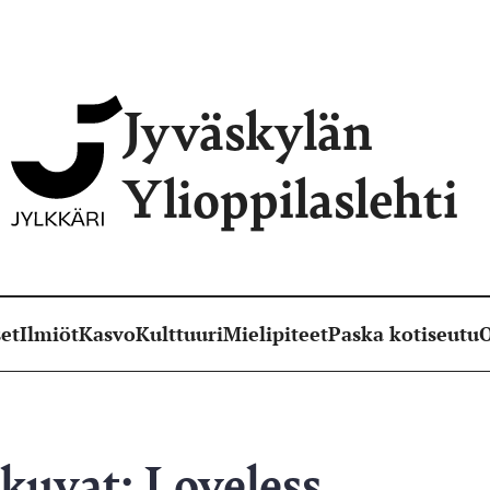
Jyväskylän
Ylioppilaslehti
et
Ilmiöt
Kasvo
Kulttuuri
Mielipiteet
Paska kotiseutu
O
okuvat: Loveless