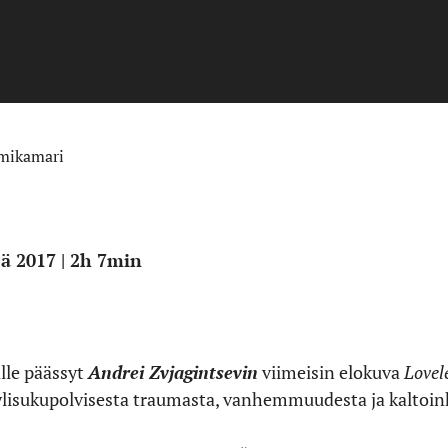
lmikamari
jä 2017 | 2h 7min
le päässyt
Andrei Zvjagintsevin
viimeisin elokuva
Lovel
lisukupolvisesta traumasta, vanhemmuudesta ja kaltoin