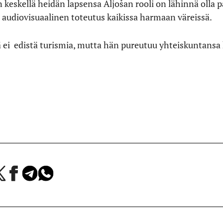
 keskellä heidän lapsensa Aljošan rooli on lähinnä olla 
 audiovisuaalinen toteutus kaikissa harmaan väreissä.
 ei
edistä turismia, mutta hän pureutuu yhteiskuntansa k
a
Jaa
Jaa
Jaa
Facebookissa
Telegramissa
WhatsAppissa
lvelussa