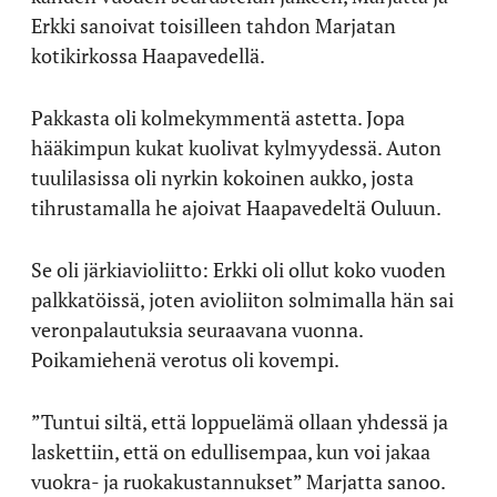
Erkki sanoivat toisilleen tahdon Marjatan
kotikirkossa Haapavedellä.
Pakkasta oli kolmekymmentä astetta. Jopa
hääkimpun kukat kuolivat kylmyydessä. Auton
tuulilasissa oli nyrkin kokoinen aukko, josta
tihrustamalla he ajoivat Haapavedeltä Ouluun.
Se oli järkiavioliitto: Erkki oli ollut koko vuoden
palkkatöissä, joten avioliiton solmimalla hän sai
veronpalautuksia seuraavana vuonna.
Poikamiehenä verotus oli kovempi.
”Tuntui siltä, että loppuelämä ollaan yhdessä ja
laskettiin, että on edullisempaa, kun voi jakaa
vuokra- ja ruokakustannukset” Marjatta sanoo.