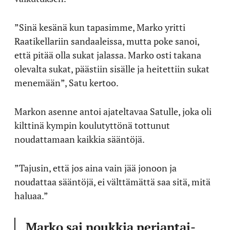
”Sinä kesänä kun tapasimme, Marko yritti
Raatikellariin sandaaleissa, mutta poke sanoi,
että pitää olla sukat jalassa. Marko osti takana
olevalta sukat, päästiin sisälle ja heitettiin sukat
menemään”, Satu kertoo.
Markon asenne antoi ajateltavaa Satulle, joka oli
kilttinä kympin koulutyttönä tottunut
noudattamaan kaikkia sääntöjä.
”Tajusin, että jos aina vain jää jonoon ja
noudattaa sääntöjä, ei välttämättä saa sitä, mitä
haluaa.”
Marko sai noukkia perjantai-