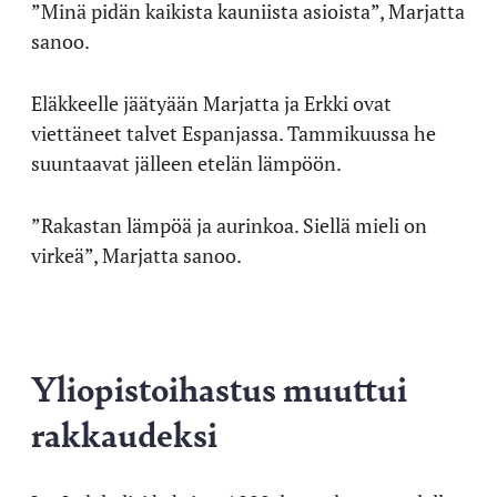
”Minä pidän kaikista kauniista asioista”, Marjatta
sanoo.
Eläkkeelle jäätyään Marjatta ja Erkki ovat
viettäneet talvet Espanjassa. Tammikuussa he
suuntaavat jälleen etelän lämpöön.
”Rakastan lämpöä ja aurinkoa. Siellä mieli on
virkeä”, Marjatta sanoo.
Yliopistoihastus muuttui
rakkaudeksi