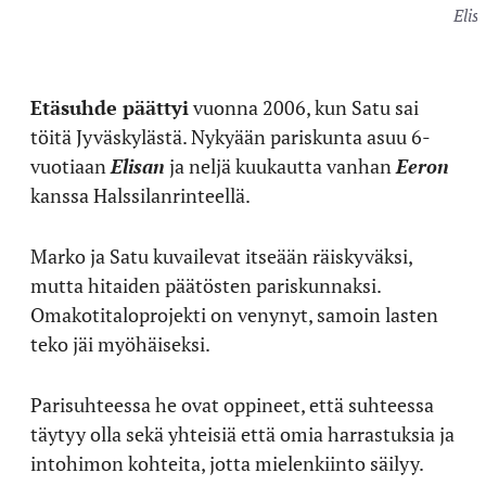
Elis
Etäsuhde päättyi
vuonna 2006, kun Satu sai
töitä Jyväskylästä. Nykyään pariskunta asuu 6-
vuotiaan
Elisan
ja neljä kuukautta vanhan
Eeron
kanssa Halssilanrinteellä.
Marko ja Satu kuvailevat itseään räiskyväksi,
mutta hitaiden päätösten pariskunnaksi.
Omakotitaloprojekti on venynyt, samoin lasten
teko jäi myöhäiseksi.
Parisuhteessa he ovat oppineet, että suhteessa
täytyy olla sekä yhteisiä että omia harrastuksia ja
intohimon kohteita, jotta mielenkiinto säilyy.