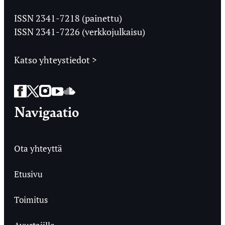
Jyväskylän
Ylioppilaslehti
ISSN 2341-7218 (painettu)
ISSN 2341-7226 (verkkojulkaisu)
Katso yhteystiedot >
Facebook
Twitter
Instagram
YouTube
SoundCloud
Navigaatio
Ota yhteyttä
Etusivu
Toimitus