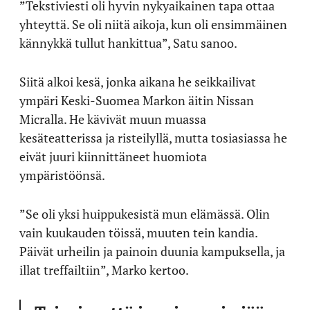
”Tekstiviesti oli hyvin nykyaikainen tapa ottaa
yhteyttä. Se oli niitä aikoja, kun oli ensimmäinen
kännykkä tullut hankittua”, Satu sanoo.
Siitä alkoi kesä, jonka aikana he seikkailivat
ympäri Keski-Suomea Markon äitin Nissan
Micralla. He kävivät muun muassa
kesäteatterissa ja risteilyllä, mutta tosiasiassa he
eivät juuri kiinnittäneet huomiota
ympäristöönsä.
”Se oli yksi huippukesistä mun elämässä. Olin
vain kuukauden töissä, muuten tein kandia.
Päivät urheilin ja painoin duunia kampuksella, ja
illat treffailtiin”, Marko kertoo.