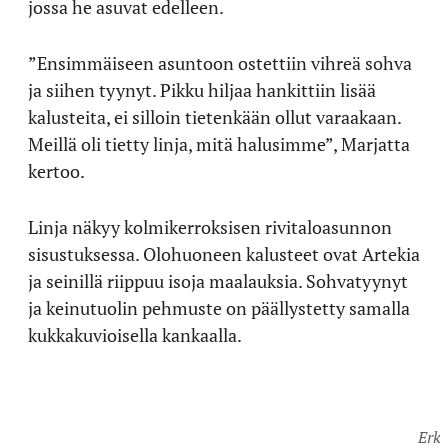
jossa he asuvat edelleen.
”Ensimmäiseen asuntoon ostettiin vihreä sohva
ja siihen tyynyt. Pikku hiljaa hankittiin lisää
kalusteita, ei silloin tietenkään ollut varaakaan.
Meillä oli tietty linja, mitä halusimme”, Marjatta
kertoo.
Linja näkyy kolmikerroksisen rivitaloasunnon
sisustuksessa. Olohuoneen kalusteet ovat Artekia
ja seinillä riippuu isoja maalauksia. Sohvatyynyt
ja keinutuolin pehmuste on päällystetty samalla
kukkakuvioisella kankaalla.
Erkk