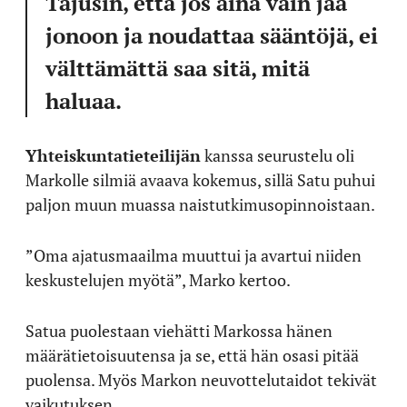
Tajusin, että jos aina vain jää
jonoon ja noudattaa sääntöjä, ei
välttämättä saa sitä, mitä
haluaa.
Yhteiskuntatieteilijän
kanssa seurustelu oli
Markolle silmiä avaava kokemus, sillä Satu puhui
paljon muun muassa naistutkimusopinnoistaan.
”Oma ajatusmaailma muuttui ja avartui niiden
keskustelujen myötä”, Marko kertoo.
Satua puolestaan viehätti Markossa hänen
määrätietoisuutensa ja se, että hän osasi pitää
puolensa. Myös Markon neuvottelutaidot tekivät
vaikutuksen.