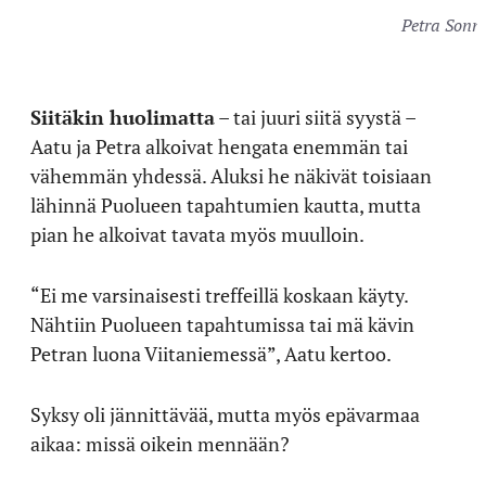
Petra Sonni
Siitäkin huolimatta
– tai juuri siitä syystä –
Aatu ja Petra alkoivat hengata enemmän tai
vähemmän yhdessä. Aluksi he näkivät toisiaan
lähinnä Puolueen tapahtumien kautta, mutta
pian he alkoivat tavata myös muulloin.
“Ei me varsinaisesti treffeillä koskaan käyty.
Nähtiin Puolueen tapahtumissa tai mä kävin
Petran luona Viitaniemessä”, Aatu kertoo.
Syksy oli jännittävää, mutta myös epävarmaa
aikaa: missä oikein mennään?