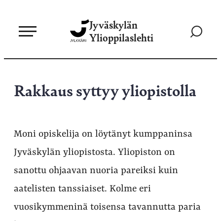
Siirry
Jyväskylän
suoraan
Siirry
Ylioppilaslehti
sisältöön
hakusivul
Rakkaus syttyy yliopistolla
Moni opiskelija on löytänyt kumppaninsa
Jyväskylän yliopistosta. Yliopiston on
sanottu ohjaavan nuoria pareiksi kuin
aatelisten tanssiaiset. Kolme eri
vuosikymmeninä toisensa tavannutta paria