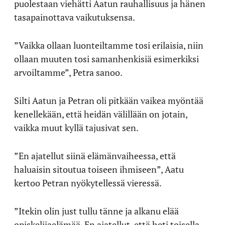
puolestaan viehätti Aatun rauhallisuus ja hänen
tasapainottava vaikutuksensa.
”Vaikka ollaan luonteiltamme tosi erilaisia, niin
ollaan muuten tosi samanhenkisiä esimerkiksi
arvoiltamme”, Petra sanoo.
Silti Aatun ja Petran oli pitkään vaikea myöntää
kenellekään, että heidän välillään on jotain,
vaikka muut kyllä tajusivat sen.
”En ajatellut siinä elämänvaiheessa, että
haluaisin sitoutua toiseen ihmiseen”, Aatu
kertoo Petran nyökytellessä vieressä.
”Itekin olin just tullu tänne ja alkanu elää
opiskelijaelämää. En ajatellut, että heti toisella