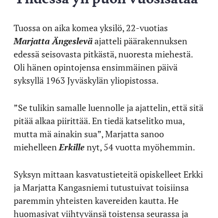
Tuossa on aika komea yksilö, 22-vuotias
Marjatta Ängeslevä
ajatteli päärakennuksen
edessä seisovasta pitkästä, nuoresta miehestä.
Oli hänen opintojensa ensimmäinen päivä
syksyllä 1963 Jyväskylän yliopistossa.
”Se tulikin samalle luennolle ja ajattelin, että sitä
pitää alkaa piirittää. En tiedä katselitko mua,
mutta mä ainakin sua”, Marjatta sanoo
miehelleen
Erkille
nyt, 54 vuotta myöhemmin.
Syksyn mittaan kasvatustieteitä opiskelleet Erkki
ja Marjatta Kangasniemi tutustuivat toisiinsa
paremmin yhteisten kavereiden kautta. He
huomasivat viihtyvänsä toistensa seurassa ja