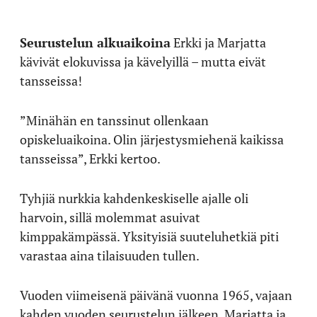
Seurustelun alkuaikoina
Erkki ja Marjatta
kävivät elokuvissa ja kävelyillä – mutta eivät
tansseissa!
”Minähän en tanssinut ollenkaan
opiskeluaikoina. Olin järjestysmiehenä kaikissa
tansseissa”, Erkki kertoo.
Tyhjiä nurkkia kahdenkeskiselle ajalle oli
harvoin, sillä molemmat asuivat
kimppakämpässä. Yksityisiä suuteluhetkiä piti
varastaa aina tilaisuuden tullen.
Vuoden viimeisenä päivänä vuonna 1965, vajaan
kahden vuoden seurustelun jälkeen, Marjatta ja