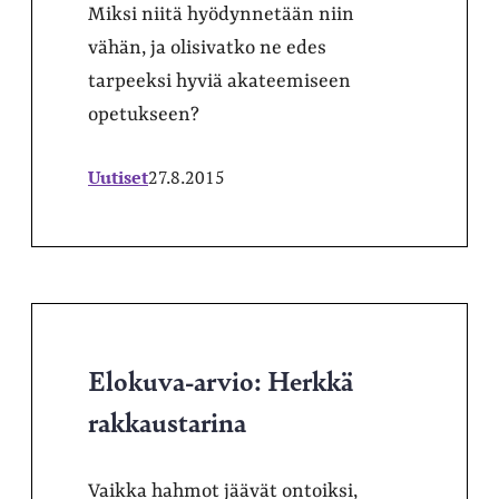
Miksi niitä hyödynnetään niin
vähän, ja olisivatko ne edes
tarpeeksi hyviä akateemiseen
opetukseen?
Uutiset
27.8.2015
Elokuva-arvio: Herkkä
rakkaustarina
Vaikka hahmot jäävät ontoiksi,