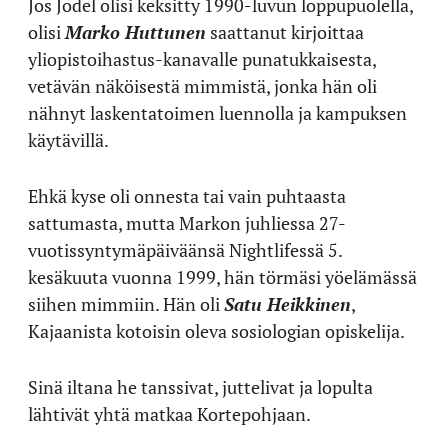
Jos Jodel olisi keksitty 1990-luvun loppupuolella,
olisi
Marko Huttunen
saattanut kirjoittaa
yliopistoihastus-kanavalle punatukkaisesta,
vetävän näköisestä mimmistä, jonka hän oli
nähnyt laskentatoimen luennolla ja kampuksen
käytävillä.
Ehkä kyse oli onnesta tai vain puhtaasta
sattumasta, mutta Markon juhliessa 27-
vuotissyntymäpäiväänsä Nightlifessä 5.
kesäkuuta vuonna 1999, hän törmäsi yöelämässä
siihen mimmiin. Hän oli
Satu Heikkinen
,
Kajaanista kotoisin oleva sosiologian opiskelija.
Sinä iltana he tanssivat, juttelivat ja lopulta
lähtivät yhtä matkaa Kortepohjaan.