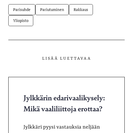
Parisuhde
Pariutuminen
Rakkaus
Yliopisto
LISÄÄ LUETTAVAA
Jylkkärin edarivaalikysely:
Mikä vaaliliittoja erottaa?
Jylkkäri pyysi vastauksia neljään