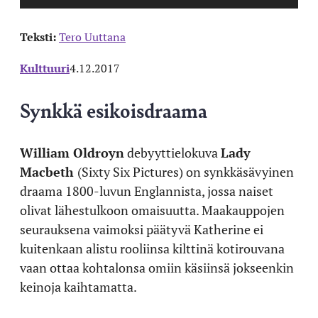
Teksti:
Tero Uuttana
Kulttuuri
4.12.2017
Synkkä esikoisdraama
William Oldroyn
debyyttielokuva
Lady
Macbeth
(Sixty Six Pictures)
on synkkäsävyinen
draama 1800-luvun Englannista, jossa naiset
olivat lähestulkoon omaisuutta. Maakauppojen
seurauksena vaimoksi päätyvä Katherine ei
kuitenkaan alistu rooliinsa kilttinä kotirouvana
vaan ottaa kohtalonsa omiin käsiinsä jokseenkin
keinoja kaihtamatta.