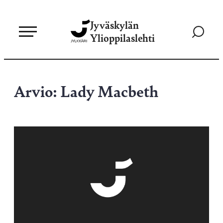
Siirry
Jyväskylän
suoraan
Siirry
Ylioppilaslehti
sisältöön
hakusivul
Arvio: Lady Macbeth