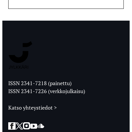
Jyväskylän
Ylioppilaslehti
ISSN 2341-7218 (painettu)
ISSN 2341-7226 (verkkojulkaisu)
Katso yhteystiedot >
Facebook
Twitter
Instagram
YouTube
SoundCloud