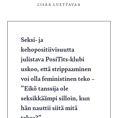
LISÄÄ LUETTAVAA
Seksi- ja
kehopositiivisuutta
julistava PosiTits-klubi
uskoo, että strippaaminen
voi olla feministinen teko –
”Eikö tanssija ole
seksikkäämpi silloin, kun
hän nauttii siitä mitä
tekee?”