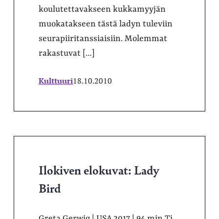
koulutettavakseen kukkamyyjän
muokatakseen tästä ladyn tuleviin
seurapiiritanssiaisiin. Molemmat
rakastuvat […]
Kulttuuri
18.10.2010
Ilokiven elokuvat: Lady
Bird
Greta Gerwig | USA 2017 | 94 min Ti