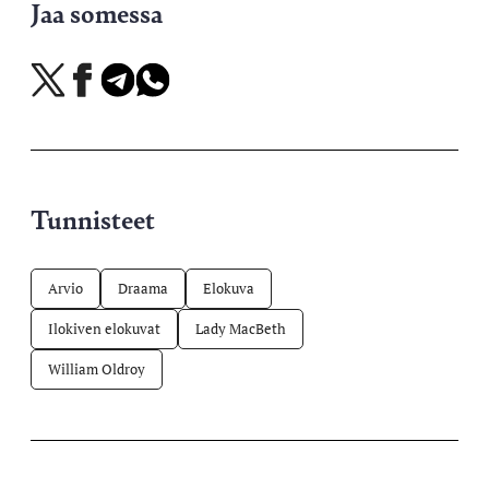
Jaa somessa
Jaa
Jaa
Jaa
Jaa
X-
Facebookissa
Telegramissa
WhatsAppissa
palvelussa
Tunnisteet
Arvio
Draama
Elokuva
Ilokiven elokuvat
Lady MacBeth
William Oldroy