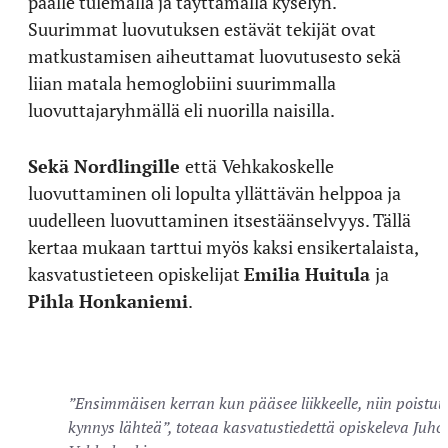
päälle tulemalla ja täyttämällä kyselyn.
Suurimmat luovutuksen estävät tekijät ovat
matkustamisen aiheuttamat luovutusesto sekä
liian matala hemoglobiini suurimmalla
luovuttajaryhmällä eli nuorilla naisilla.
Sekä Nordlingille
että
Vehkakoskelle
luovuttaminen oli lopulta yllättävän helppoa ja
uudelleen luovuttaminen itsestäänselvyys. Tällä
kertaa mukaan tarttui myös kaksi ensikertalaista,
kasvatustieteen opiskelijat
Emilia Huitula
ja
Pihla Honkaniemi
.
”Ensimmäisen kerran kun pääsee liikkeelle, niin poistuu
kynnys lähteä”, toteaa kasvatustiedettä opiskeleva Juho