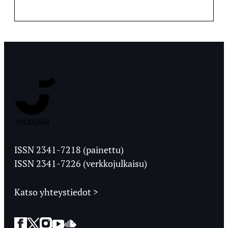
Jyväskylän
Ylioppilaslehti
ISSN 2341-7218 (painettu)
ISSN 2341-7226 (verkkojulkaisu)
Katso yhteystiedot >
Facebook
Twitter
Instagram
YouTube
SoundCloud