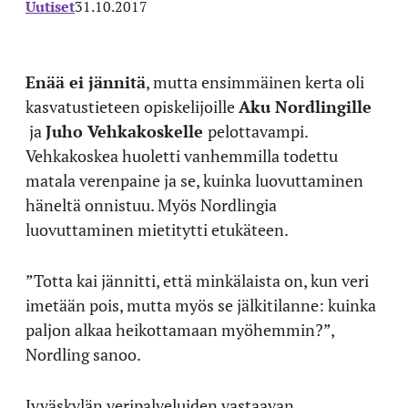
Uutiset
31.10.2017
Enää ei jännitä
, mutta ensimmäinen kerta oli
kasvatustieteen opiskelijoille
Aku Nordlingille
ja
Juho Vehkakoskelle
pelottavampi.
Vehkakoskea huoletti vanhemmilla todettu
matala verenpaine ja se, kuinka luovuttaminen
häneltä onnistuu. Myös Nordlingia
luovuttaminen mietitytti etukäteen.
”Totta kai jännitti, että minkälaista on, kun veri
imetään pois, mutta myös se jälkitilanne: kuinka
paljon alkaa heikottamaan myöhemmin?”,
Nordling sanoo.
Jyväskylän veripalveluiden vastaavan