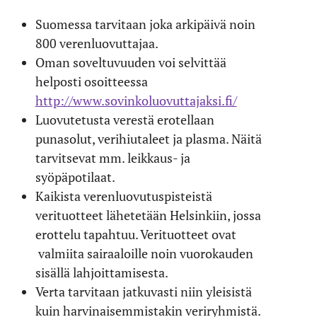
Suomessa tarvitaan joka arkipäivä noin
800 verenluovuttajaa.
Oman soveltuvuuden voi selvittää
helposti osoitteessa
http://www.sovinkoluovuttajaksi.fi/
Luovutetusta verestä erotellaan
punasolut, verihiutaleet ja plasma. Näitä
tarvitsevat mm. leikkaus- ja
syöpäpotilaat.
Kaikista verenluovutuspisteistä
verituotteet lähetetään Helsinkiin, jossa
erottelu tapahtuu. Verituotteet ovat
valmiita sairaaloille noin vuorokauden
sisällä lahjoittamisesta.
Verta tarvitaan jatkuvasti niin yleisistä
kuin harvinaisemmistakin veriryhmistä.