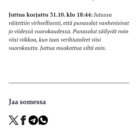
Juttua korjattu 31.10. klo 18:44:
Jutussa
väitettiin virheellisesti, että punasolut vanhenisivat
jo viidessä vuorokaudessa. Punasolut säilyvät noin
viisi viikkoa, kun taas verihiutaleet viisi
vuorokautta. Juttua muokattua siltä osin.
Jaa somessa
Jaa
Jaa
Jaa
Jaa
X-
Facebookissa
Telegramissa
WhatsAppissa
palvelussa