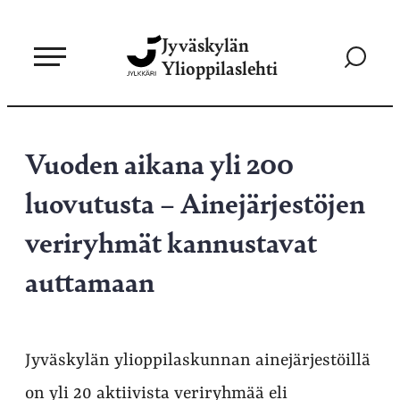
Siirry
Jyväskylän
suoraan
Siirry
Ylioppilaslehti
sisältöön
hakusivul
Vuoden aikana yli 200
luovutusta – Ainejärjestöjen
veriryhmät kannustavat
auttamaan
Jyväskylän ylioppilaskunnan ainejärjestöillä
on yli 20 aktiivista veriryhmää eli