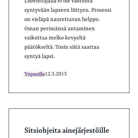
Luovuttajalla ei ole vastuuta
syntyvään lapseen liittyen. Prosessi
on vieläpä naurettavan helppo.
Oman perimänsä antaminen
vaikuttaa melko kevyeltä
päätökseltä. Tosin siitä saattaa
syntyä lapsi.
Vapaalla
12.3.2013
Sitsiohjeita ainejärjestöille