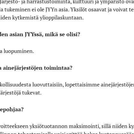
Järjestö- ja harrastustoiminta, kulttuuri ja ympäristö ovat
a tukeminen ei ole JYYn asia. Yksilöt osaavat ja voivat t
iiden kytkemistä ylioppilaskuntaan.
den asian JYYssä, mikä se olisi?
ta luopuminen.
a ainejärjestöjen toimintaa?
llisuudesta luovuttaisiin, lopettaisimme ainejärjestöje
järjestöjä tukevat.
rtepohjaa?
voitteekseen yksiötuotannon maksimointi, sillä niiden ky
linnon tehostamisella voisi yrittää hakea kustannussäästöj