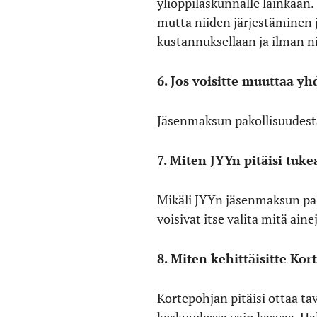
ylioppilaskunnalle lainkaan. 
mutta niiden järjestäminen j
kustannuksellaan ja ilman n
6. Jos voisitte muuttaa yh
Jäsenmaksun pakollisuudes
7. Miten JYYn pitäisi tuke
Mikäli JYYn jäsenmaksun pako
voisivat itse valita mitä aine
8. Miten kehittäisitte Ko
Kortepohjan pitäisi ottaa ta
keskuudessa vain kasvaa. Hal