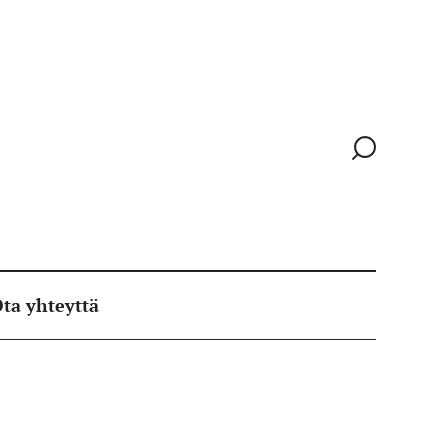
Siirry
hakusivull
ta yhteyttä