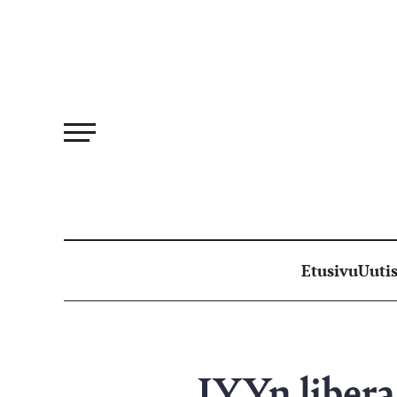
Siirry
suoraan
sisältöön
Etusivu
Uutis
JYYn liberaa