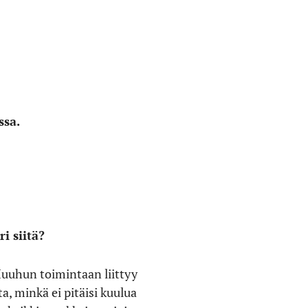
ssa.
i siitä?
 Muuhun toimintaan liittyy
, minkä ei pitäisi kuulua