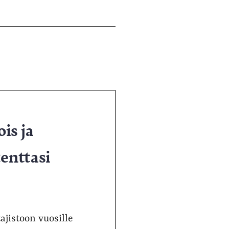
is ja
enttasi
ajistoon vuosille