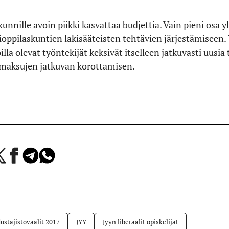
unnille avoin piikki kasvattaa budjettia. Vain pieni osa y
oppilaskuntien lakisääteisten tehtävien järjestämiseen. 
illa olevat työntekijät keksivät itselleen jatkuvasti uusia
nmaksujen jatkuvan korottamisen.
a
Jaa
Jaa
Jaa
Facebookissa
Telegramissa
WhatsAppissa
lvelussa
ustajistovaalit 2017
JYY
Jyyn liberaalit opiskelijat