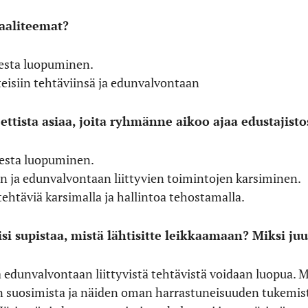
aaliteemat?
esta luopuminen.
teisiin tehtäviinsä ja edunvalvontaan
ttista asiaa, joita ryhmänne aikoo ajaa edustajisto
esta luopuminen.
n ja edunvalvontaan liittyvien toimintojen karsiminen.
ehtäviä karsimalla ja hallintoa tehostamalla.
isi supistaa, mistä lähtisitte leikkaamaan? Miksi juur
ja edunvalvontaan liittyvistä tehtävistä voidaan luopua.
 suosimista ja näiden oman harrastuneisuuden tukemista