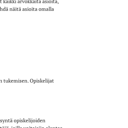
 kaikki arvokkaita asioita,
ehdä näitä asioita omalla
n tukemisen. Opiskelijat
syntä opiskelijoiden
ä, joilla voitaisiin alentaa