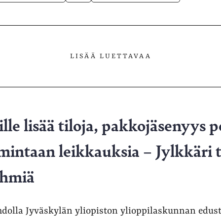
LISÄÄ LUETTAVAA
lle lisää tiloja, pakkojäsenyys po
mintaan leikkauksia – Jylkkäri t
yhmiä
hdolla Jyväskylän yliopiston ylioppilaskunnan edust