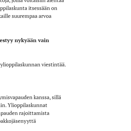
oppilaskunta itsessään on
kaille suurempaa arvoa
mestyy nykyään vain
sa ylioppilaskunnan viestintää.
ymisvapauden kanssa, sillä
iin. Ylioppilaskunnat
apauden rajoittamista
 pakkojäsenyyttä