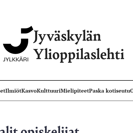
Jyväskylän
Ylioppilaslehti
et
Ilmiöt
Kasvo
Kulttuuri
Mielipiteet
Paska kotiseutu
O
lit opiskelijat