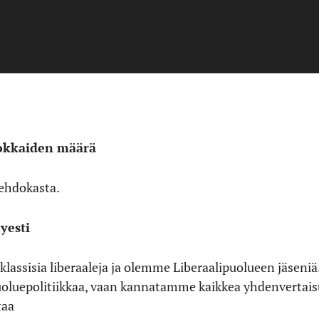
okkaiden määrä
3 ehdokasta.
hyesti
ssisia liberaaleja ja olemme Liberaalipuolueen jäseniä. 
uoluepolitiikkaa, vaan kannatamme kaikkea yhdenvertaisu
taa