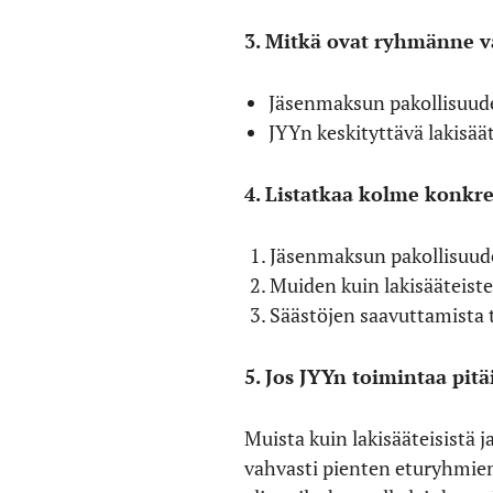
3. Mitkä ovat ryhmänne v
Jäsenmaksun pakollisuud
JYYn keskityttävä lakisää
4. Listatkaa kolme konkree
Jäsenmaksun pakollisuud
Muiden kuin lakisääteiste
Säästöjen saavuttamista t
5. Jos JYYn toimintaa pitä
Muista kuin lakisääteisistä 
vahvasti pienten eturyhmien