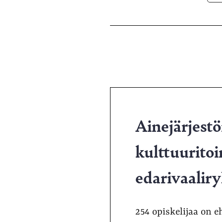
Ainejärjestöi
kulttuuritoi
edarivaalir
254 opiskelijaa on e