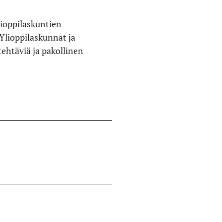
lioppilaskuntien
Ylioppilaskunnat ja
 tehtäviä ja pakollinen