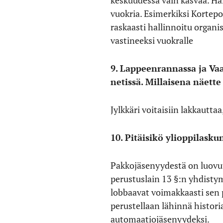
vuokria. Esimerkiksi Kortepo
raskaasti hallinnoitu organi
vastineeksi vuokralle
9. Lappeenrannassa ja Vaa
netissä. Millaisena näett
Jylkkäri voitaisiin lakkauttaa
10. Pitäisikö ylioppilas
Pakkojäsenyydestä on luovut
perustuslain 13 §:n yhdistym
lobbaavat voimakkaasti sen 
perustellaan lähinnä histori
automaatiojäsenyydeksi.