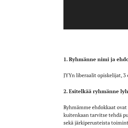
1. Ryhmänne nimi ja ehd
JYYn liberaalit opiskelijat, 
2. Esitelkää ryhmänne ly
Ryhmämme ehdokkaat ovat kla
kuitenkaan tarvitse tehdä p
sekä järkiperusteista toimin