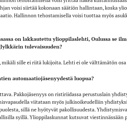
hjan voisi siirtää kokonaan säätiön hallintaan, koska yli
saatio. Hallinnon tehostamisella voisi tuottaa myös asuk
sassa on lakkautettu ylioppilaslehti, Oulussa se il
e Jylkkärin tulevaisuuden?
, mikäli sille ei riitä lukijoita. Lehti ei ole välttämätön o
kuntien automaatiojäsenyydestä luopua?
tava. Pakkojäsenyys on ristiriidassa perustuslain yhdist
isvapaudella viitataan myös julkisoikeudelliin yhdistyks
puolesta, sillä ne hyötyvät pakollisuudesta. Yhdistymisv
allisilla syillä. Ylioppilaskunnat kutsuvat viestinnässään