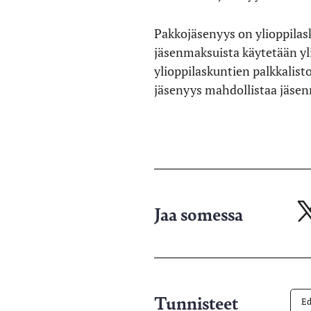
Pakkojäsenyys on ylioppilask
jäsenmaksuista käytetään yli
ylioppilaskuntien palkkalisto
jäsenyys mahdollistaa jäse
Jaa somessa
Ja
X-
pa
Tunnisteet
Ed