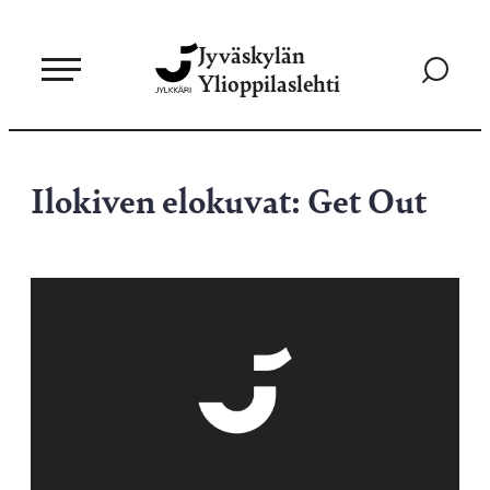
Siirry
Jyväskylän
suoraan
Siirry
Ylioppilaslehti
sisältöön
hakusivul
Ilokiven elokuvat: Get Out