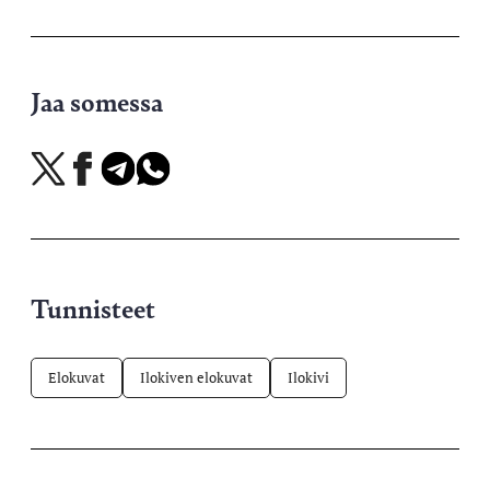
Jaa somessa
Jaa
Jaa
Jaa
Jaa
X-
Facebookissa
Telegramissa
WhatsAppissa
palvelussa
Tunnisteet
Elokuvat
Ilokiven elokuvat
Ilokivi