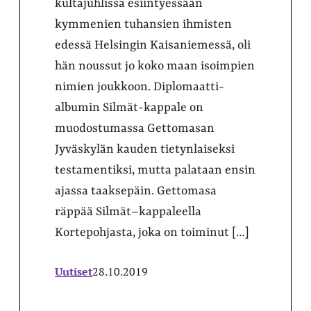
kultajuhlissa esiintyessään
kymmenien tuhansien ihmisten
edessä Helsingin Kaisaniemessä, oli
hän noussut jo koko maan isoimpien
nimien joukkoon. Diplomaatti-
albumin Silmät-kappale on
muodostumassa Gettomasan
Jyväskylän kauden tietynlaiseksi
testamentiksi, mutta palataan ensin
ajassa taaksepäin. Gettomasa
räppää Silmät–kappaleella
Kortepohjasta, joka on toiminut […]
Uutiset
28.10.2019