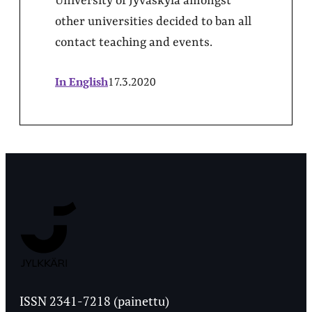
University of Jyväskylä amongst
other universities decided to ban all
contact teaching and events.
In English
17.3.2020
Jyväskylän
Ylioppilaslehti
ISSN 2341-7218 (painettu)