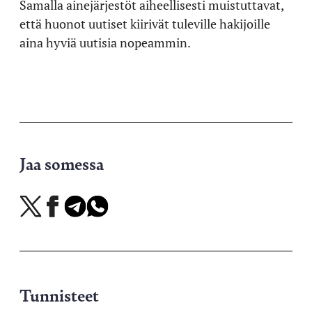
Samalla ainejärjestöt aiheellisesti muistuttavat,
että huonot uutiset kiirivät tuleville hakijoille
aina hyviä uutisia nopeammin.
Jaa somessa
Jaa
Jaa
Jaa
Jaa
X-
Facebookissa
Telegramissa
WhatsAppissa
palvelussa
Tunnisteet