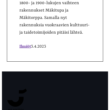
1800- ja 1900-lukujen vaihteen
rakennukset Mäkitupa ja
Mäkitorppa. Samalla nyt
rakennuksia vuokraavien kulttuuri-
ja taidetoimijoiden pitäisi lähteä.
Ilmiöt
3.4.2023