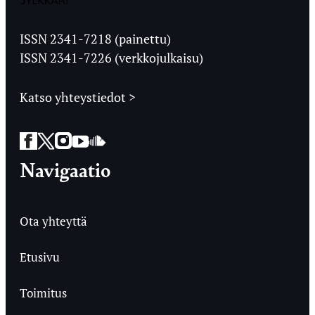
Jyväskylän
Ylioppilaslehti
ISSN 2341-7218 (painettu)
ISSN 2341-7226 (verkkojulkaisu)
Katso yhteystiedot >
Facebook
Twitter
Instagram
YouTube
SoundCloud
Navigaatio
Ota yhteyttä
Etusivu
Toimitus