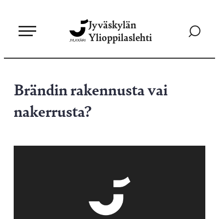
Siirry
Jyväskylän
suoraan
Siirry
Ylioppilaslehti
sisältöön
hakusivul
Brändin rakennusta vai
nakerrusta?