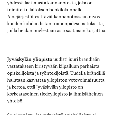
yhdessä laatimasta kannanotosta, joka on
toimitettu laitoksen henkilökunnalle.
Ainejärjestöt esittävät kannanotossaan myös
kuuden kohdan listan toimenpidesuosituksista,
joilla heidän mielestään asia saataisiin korjattua.
Jyväskylän yliopisto
uudisti juuri brändiään
vastatakseen kiristyvään kilpailuun parhaista
opiskelijoista ja työntekijöistä. Uudella brändillä
halutaan kasvattaa yliopiston vetovoimaisuutta
ja kertoa, että Jyväskylän yliopisto on
korkeatasoinen tiedeyliopisto ja ihmisläheinen
yhteisö.
Se ei onnistu, jos nykyisistä opiskelijoista ei