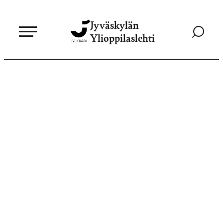
Siirry
Jyväskylän
suoraan
Siirry
Ylioppilaslehti
sisältöön
hakusivul