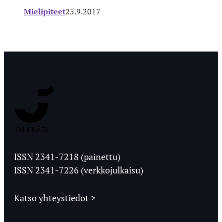
Mielipiteet
25.9.2017
Jyväskylän
Ylioppilaslehti
ISSN 2341-7218 (painettu)
ISSN 2341-7226 (verkkojulkaisu)
Katso yhteystiedot >