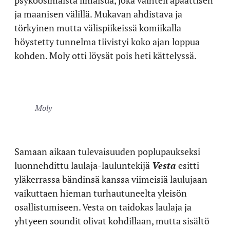
psykoosimaista ilmaisua, joka vaihteli apaattisen
ja maanisen välillä. Mukavan ahdistava ja
törkyinen mutta välispiikeissä komiikalla
höystetty tunnelma tiivistyi koko ajan loppua
kohden. Moly otti löysät pois heti kättelyssä.
Moly
Samaan aikaan tulevaisuuden poplupaukseksi
luonnehdittu laulaja-lauluntekijä
Vesta
esitti
yläkerrassa bändinsä kanssa viimeisiä laulujaan
vaikuttaen hieman turhautuneelta yleisön
osallistumiseen. Vesta on taidokas laulaja ja
yhtyeen soundit olivat kohdillaan, mutta sisältö