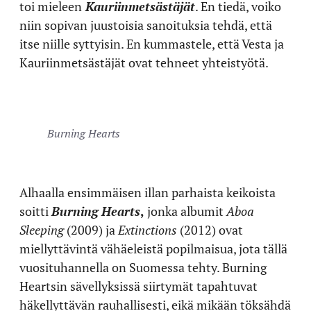
toi mieleen
Kauriinmetsästäjät
. En tiedä, voiko
niin sopivan juustoisia sanoituksia tehdä, että
itse niille syttyisin. En kummastele, että Vesta ja
Kauriinmetsästäjät ovat tehneet yhteistyötä.
Burning Hearts
Alhaalla ensimmäisen illan parhaista keikoista
soitti
Burning Hearts
,
jonka albumit
Aboa
Sleeping
(2009) ja
Extinctions
(2012) ovat
miellyttävintä vähäeleistä popilmaisua, jota tällä
vuosituhannella on Suomessa tehty. Burning
Heartsin sävellyksissä siirtymät tapahtuvat
häkellyttävän rauhallisesti, eikä mikään töksähdä