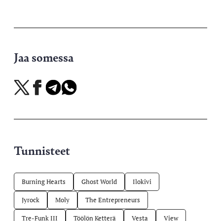
Jaa somessa
Jaa
Jaa
Jaa
Jaa
X-
Facebookissa
Telegramissa
WhatsAppissa
palvelussa
Tunnisteet
Burning Hearts
Ghost World
Ilokivi
Jyrock
Moly
The Entrepreneurs
Tre-Funk III
Töölön Ketterä
Vesta
View