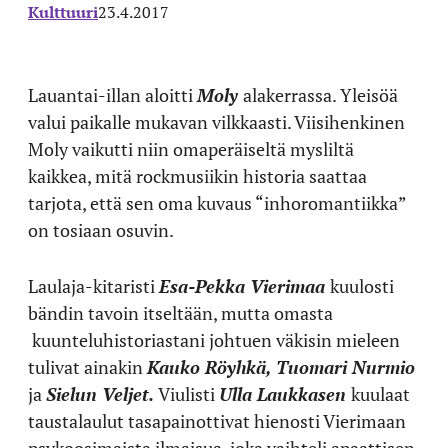
Kulttuuri
23.4.2017
Lauantai-illan aloitti
Moly
alakerrassa. Yleisöä
valui paikalle mukavan vilkkaasti. Viisihenkinen
Moly vaikutti niin omaperäiseltä mysliltä
kaikkea, mitä rockmusiikin historia saattaa
tarjota, että sen oma kuvaus “inhoromantiikka”
on tosiaan osuvin.
Laulaja-kitaristi
Esa-Pekka Vierimaa
kuulosti
bändin tavoin itseltään, mutta omasta
kuunteluhistoriastani johtuen väkisin mieleen
tulivat ainakin
Kauko Röyhkä,
Tuomari Nurmio
ja
Sielun Veljet.
Viulisti
Ulla Laukkasen
kuulaat
taustalaulut tasapainottivat hienosti Vierimaan