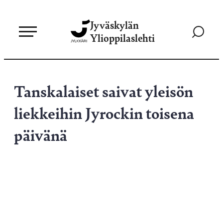
Siirry
Jyväskylän
suoraan
Siirry
Ylioppilaslehti
sisältöön
hakusivul
Tanskalaiset saivat yleisön
liekkeihin Jyrockin toisena
päivänä