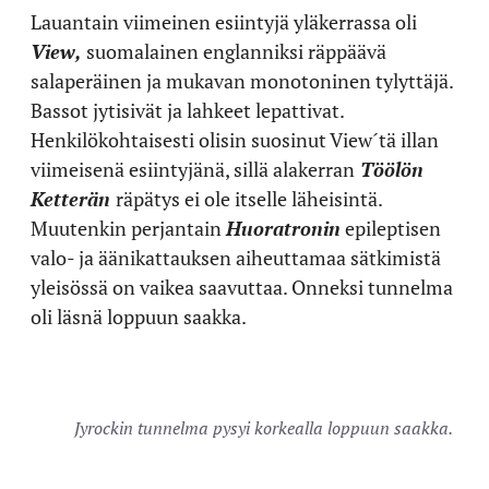
Lauantain viimeinen esiintyjä yläkerrassa oli
View,
suomalainen englanniksi räppäävä
salaperäinen ja mukavan monotoninen tylyttäjä.
Bassot jytisivät ja lahkeet lepattivat.
Henkilökohtaisesti olisin suosinut View´tä illan
viimeisenä esiintyjänä, sillä alakerran
Töölön
Ketterän
räpätys ei ole itselle läheisintä.
Muutenkin perjantain
Huoratronin
epileptisen
valo- ja äänikattauksen aiheuttamaa sätkimistä
yleisössä on vaikea saavuttaa. Onneksi tunnelma
oli läsnä loppuun saakka.
Jyrockin tunnelma pysyi korkealla loppuun saakka.