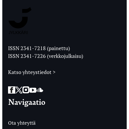
Jyväskylän
Ylioppilaslehti
ISSN 2341-7218 (painettu)
ISSN 2341-7226 (verkkojulkaisu)
Katso yhteystiedot >
Facebook
Twitter
Instagram
YouTube
SoundCloud
Navigaatio
Ota yhteyttä