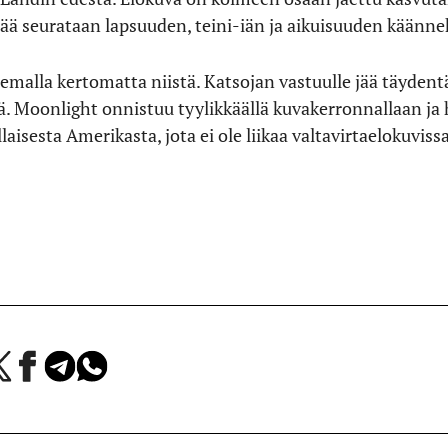
mää seurataan lapsuuden, teini-iän ja aikuisuuden käänne
olemalla kertomatta niistä. Katsojan vastuulle jää täyden
tä. Moonlight onnistuu tyylikkäällä kuvakerronnallaan ja
aisesta Amerikasta, jota ei ole liikaa valtavirtaelokuvissa
a
Jaa
Jaa
Jaa
Facebookissa
Telegramissa
WhatsAppissa
lvelussa