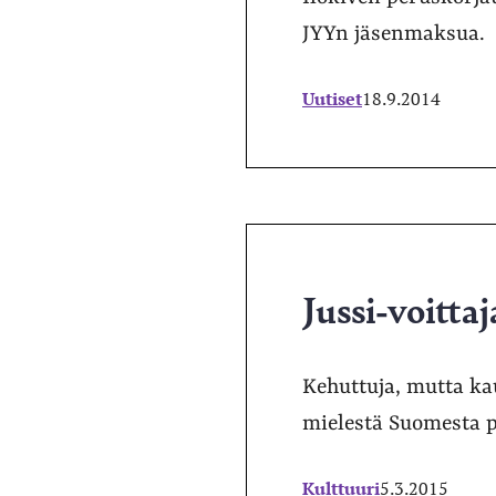
JYYn jäsenmaksua.
Uutiset
18.9.2014
Jussi-voittaj
Kehuttuja, mutta ka
mielestä Suomesta p
Kulttuuri
5.3.2015