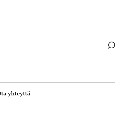
Siirry
hakusivull
ta yhteyttä