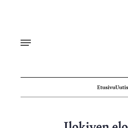
Siirry
suoraan
sisältöön
Etusivu
Uutis
Ilokiven el