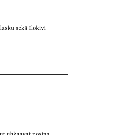
lasku sekä Ilokivi
lut uhkaavat nostaa