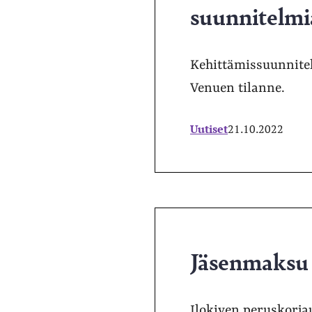
suunnitelmi
Kehittämissuunnitel
Venuen tilanne.
Uutiset
21.10.2022
Jäsenmaksu 
Ilokiven peruskorja