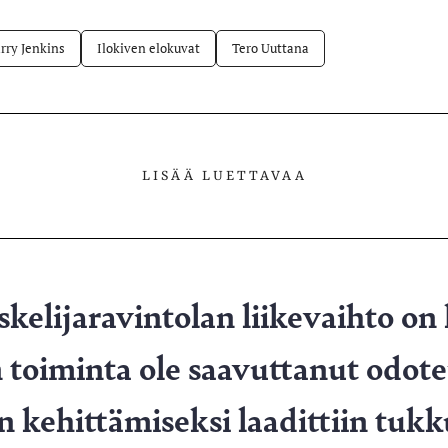
rry Jenkins
Ilokiven elokuvat
Tero Uuttana
LISÄÄ LUETTAVAA
skelijaravintolan liikevaihto on
toiminta ole saavuttanut odote
 kehittämiseksi laadittiin tukk