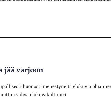
a jää varjoon
upallisesti huonosti menestyneitä elokuvia ohjanne
uuttuu vahva elokuvakulttuuri.