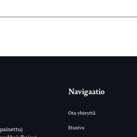
Navigaatio
Ota yhteyttä
Etusivu
painettu)
i