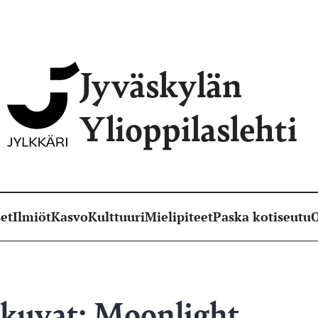
Jyväskylän
Ylioppilaslehti
et
Ilmiöt
Kasvo
Kulttuuri
Mielipiteet
Paska kotiseutu
O
okuvat: Moonlight