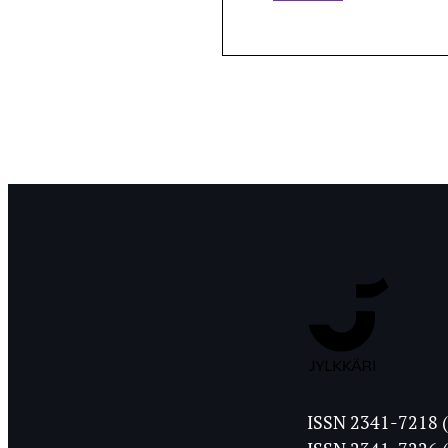
Jyväskylän
ISSN 2341-7218 (
Ylioppilasleht