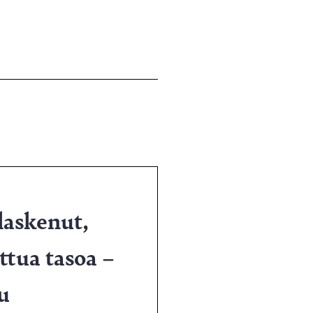
 laskenut,
ttua tasoa –
u