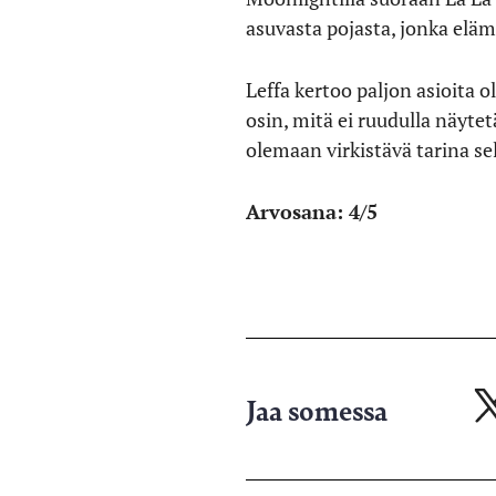
asuvasta pojasta, jonka elä
Leffa kertoo paljon asioita 
osin, mitä ei ruudulla näyte
olemaan virkistävä tarina sell
Arvosana: 4/5
Jaa somessa
Ja
X-
pa