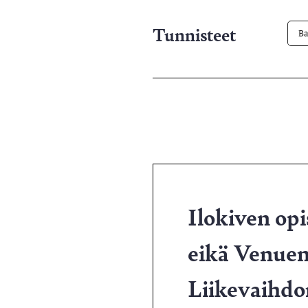
Tunnisteet
Ba
Ilokiven opi
eikä Venuen 
Liikevaihdon