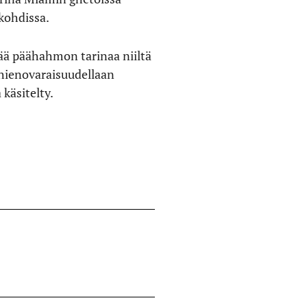
kohdissa.
tää päähahmon tarinaa niiltä
 hienovaraisuudellaan
 käsitelty.