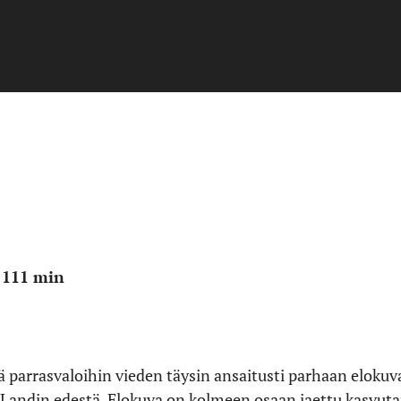
| 111 min
lä parrasvaloihin vieden täysin ansaitusti parhaan eloku
 Landin edestä. Elokuva on kolmeen osaan jaettu kasvut