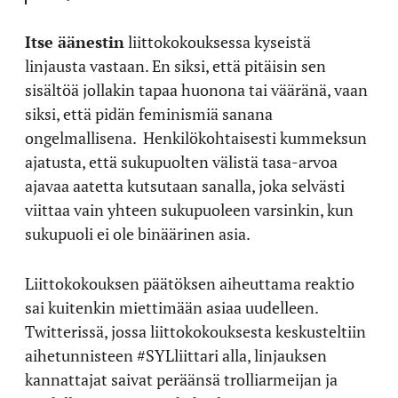
Itse äänestin
liittokokouksessa kyseistä
linjausta vastaan. En siksi, että pitäisin sen
sisältöä jollakin tapaa huonona tai vääränä, vaan
siksi, että pidän feminismiä sanana
ongelmallisena. Henkilökohtaisesti kummeksun
ajatusta, että sukupuolten välistä tasa-arvoa
ajavaa aatetta kutsutaan sanalla, joka selvästi
viittaa vain yhteen sukupuoleen varsinkin, kun
sukupuoli ei ole binäärinen asia.
Liittokokouksen päätöksen aiheuttama reaktio
sai kuitenkin miettimään asiaa uudelleen.
Twitterissä, jossa liittokokouksesta keskusteltiin
aihetunnisteen #SYLliittari alla, linjauksen
kannattajat saivat peräänsä trolliarmeijan ja