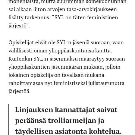
monenlaista, mutta suurimman somekuohunnan
sai aikaan liiton arvojen tasa-arvokirjaukseen
lisätty tarkennus: “SYL on täten feministinen
järjestö”.
Opiskelijat eivät ole SYL:n jäseniä suoraan, vaan
välillisesti oman ylioppilaskuntansa kautta.
Kuitenkin SYL:n jäsenmaksu määräytyy suoraan
ylioppilaskuntien jäsenmäärän mukaan, jolloin
jokainen opiskelija on tavallaan mukana
rahoittamassa nyt feministiseksi julistautunutta
järjestöä.
Linjauksen kannattajat saivat
peräänsä trolliarmeijan ja
täydellisen asiatonta kohtelua.