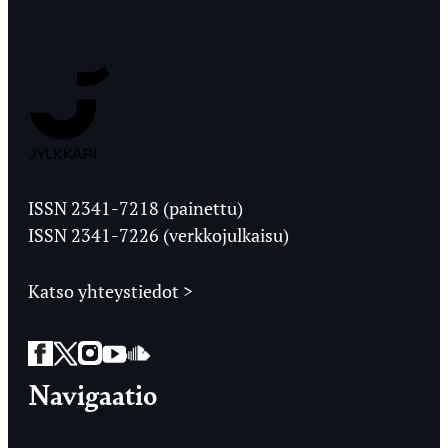
Jyväskylän
Ylioppilaslehti
ISSN 2341-7218 (painettu)
ISSN 2341-7226 (verkkojulkaisu)
Katso yhteystiedot >
Facebook
Twitter
Instagram
YouTube
SoundCloud
Navigaatio