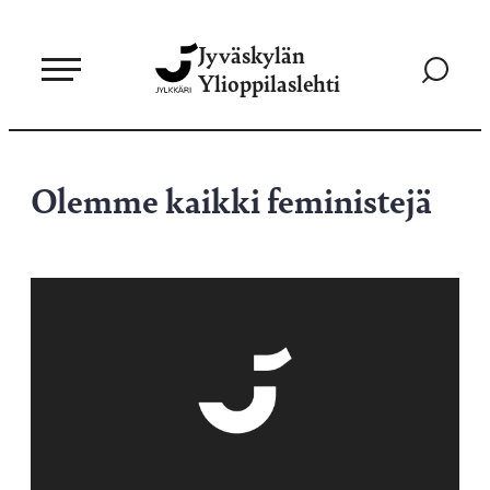
Siirry
Jyväskylän
suoraan
Siirry
Ylioppilaslehti
sisältöön
hakusivul
Olemme kaikki feministejä