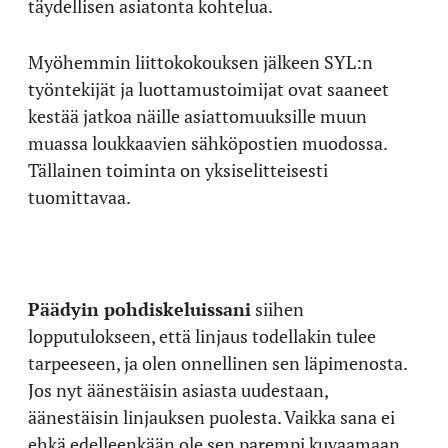
täydellisen asiatonta kohtelua.
Myöhemmin liittokokouksen jälkeen SYL:n
työntekijät ja luottamustoimijat ovat saaneet
kestää jatkoa näille asiattomuuksille muun
muassa loukkaavien sähköpostien muodossa.
Tällainen toiminta on yksiselitteisesti
tuomittavaa.
Päädyin pohdiskeluissani
siihen
lopputulokseen, että linjaus todellakin tulee
tarpeeseen, ja olen onnellinen sen läpimenosta.
Jos nyt äänestäisin asiasta uudestaan,
äänestäisin linjauksen puolesta. Vaikka sana ei
ehkä edelleenkään ole sen parempi kuvaamaan