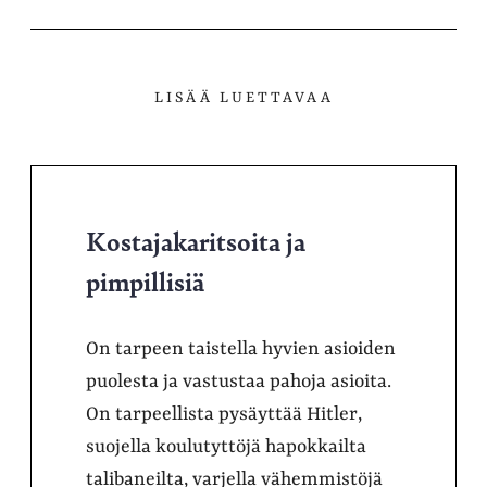
LISÄÄ LUETTAVAA
Kostajakaritsoita ja
pimpillisiä
On tarpeen taistella hyvien asioiden
puolesta ja vastustaa pahoja asioita.
On tarpeellista pysäyttää Hitler,
suojella koulutyttöjä hapokkailta
talibaneilta, varjella vähemmistöjä