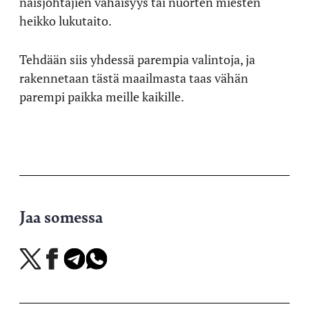
naisjohtajien vähäisyys tai nuorten miesten
heikko lukutaito.
Tehdään siis yhdessä parempia valintoja, ja
rakennetaan tästä maailmasta taas vähän
parempi paikka meille kaikille.
Jaa somessa
Jaa
Jaa
Jaa
Jaa
X-
Facebookissa
Telegramissa
WhatsAppissa
palvelussa