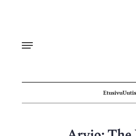
Siirry
suoraan
sisältöön
Etusivu
Uutis
Arvio: The 