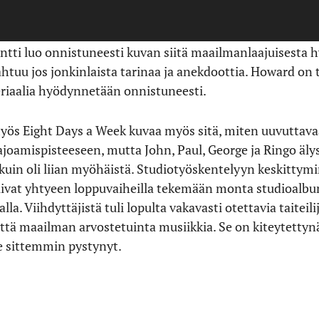
an lahjakkaista ja karismaattisista nuorista miehistä, ja 
tti luo onnistuneesti kuvan siitä maailmanlaajuisesta hy
tuu jos jonkinlaista tarinaa ja anekdoottia.
Howard
on 
eriaalia hyödynnetään onnistuneesti.
yös Eight Days a Week kuvaa myös sitä, miten uuvuttava
hajoamispisteeseen, mutta
John, Paul, George ja Ringo
äly
in oli liian myöhäistä. Studiotyöskentelyyn keskittymin
ivat yhtyeen loppuvaiheilla tekemään monta studioalbumi
a. Viihdyttäjistä tuli lopulta vakavasti otettavia taiteilij
tä maailman arvostetuinta musiikkia. Se on kiteytettynä 
e sittemmin pystynyt.