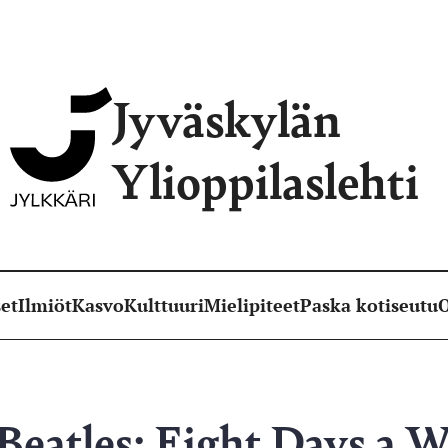
Jyväskylän
Ylioppilaslehti
et
Ilmiöt
Kasvo
Kulttuuri
Mielipiteet
Paska kotiseutu
O
Beatles: Eight Days a 