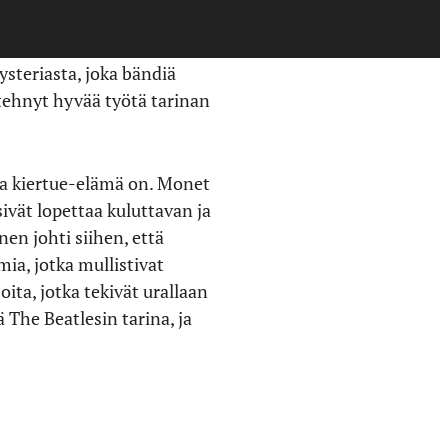
osittain siksi heistä tuli
steriasta, joka bändiä
tehnyt hyvää työtä tarinan
a kiertue-elämä on. Monet
sivät lopettaa kuluttavan ja
en johti siihen, että
a, jotka mullistivat
oita, jotka tekivät urallaan
The Beatlesin tarina, ja