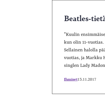
Beatles-tiet
”Kuulin ensimmäisen
kun olin 11-vuotias. 
Sellainen halolla pä
vuotias, ja Markku 
singlen Lady Madonna
Ihmiset
13.11.2017