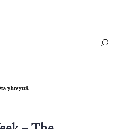
Siirry
hakusivull
ta yhteyttä
Week – The