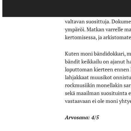
The Beatles koostui huomattav
valtavan suosittuja. Dokumen
ympäröi. Matkan varrelle mah
kertomisessa, ja arkistomat
Kuten moni bändidokkari, m
bändit keikkailu on ajanut 
loputtoman kierteen ennen ku
lahjakkaat muusikot onnistu
rockmusiikin monellakin sarall
sekä maailman suosituinta et
vastaavaan ei ole moni yhty
Arvosana: 4/5