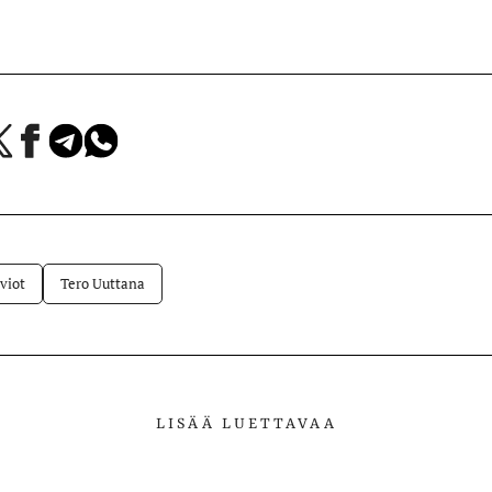
a
Jaa
Jaa
Jaa
Facebookissa
Telegramissa
WhatsAppissa
lvelussa
viot
Tero Uuttana
LISÄÄ LUETTAVAA