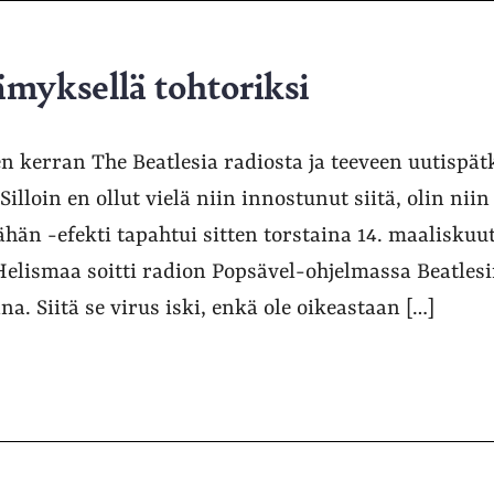
ämyksellä tohtoriksi
 kerran The Beatlesia radiosta ja teeveen uutispät
Silloin en ollut vielä niin innostunut siitä, olin niin 
ähän -efekti tapahtui sitten torstaina 14. maaliskuut
Helismaa soitti radion Popsävel-ohjelmassa Beatles
. Siitä se virus iski, enkä ole oikeastaan […]