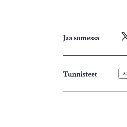
Jaa somessa
Ja
X-
pa
Tunnisteet
Ar