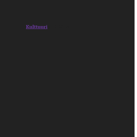
Kulttuuri
5.12.2016
lman legendaarisinta
uunnilleen aikavälille 1962–
edä, miten toimia
ä ja neljä sinkkua vuodessa.
. Pian heistä tuli