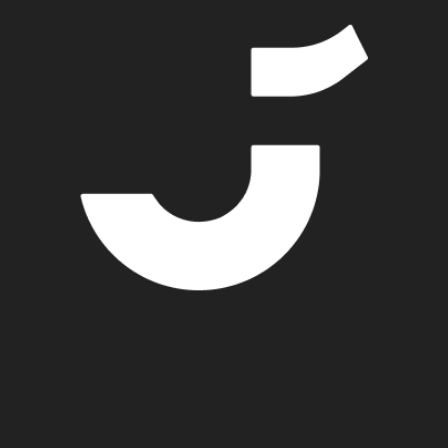
37 min + 27 min keikkataltiointi
autiful Mind
) uutuusdokumentti käsittelee kenties maai
mentti keskittyy beatlemanian hulluimpiin vuosiin eli s
a paikassa, jengiä loukkaantuu keikoilla. Virkavalta ei ti
 levyjä ja sinkkuja ulos hirveällä tahdilla, jopa kaksi levy
ussa tekivät, ja kiersivät maailmaa tasaisen varmaa tahtia
tadionkiertueita tehnyt orkesteri.