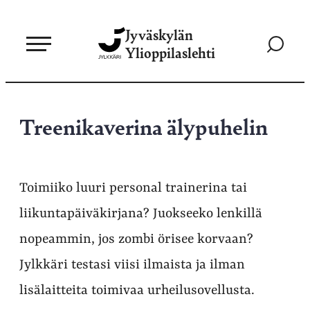
Siirry
Jyväskylän
suoraan
Siirry
Ylioppilaslehti
sisältöön
hakusivul
Treenikaverina älypuhelin
Toimiiko luuri personal trainerina tai
liikuntapäiväkirjana? Juokseeko lenkillä
nopeammin, jos zombi örisee korvaan?
Jylkkäri testasi viisi ilmaista ja ilman
lisälaitteita toimivaa urheilusovellusta.