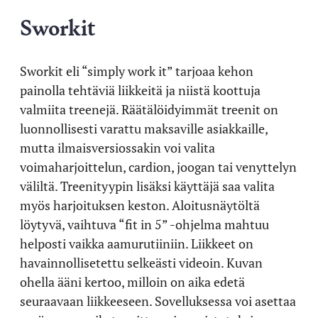
Sworkit
Sworkit eli “simply work it” tarjoaa kehon
painolla tehtäviä liikkeitä ja niistä koottuja
valmiita treenejä. Räätälöidyimmät treenit on
luonnollisesti varattu maksaville asiakkaille,
mutta ilmaisversiossakin voi valita
voimaharjoittelun, cardion, joogan tai venyttelyn
väliltä. Treenityypin lisäksi käyttäjä saa valita
myös harjoituksen keston. Aloitusnäytöltä
löytyvä, vaihtuva “fit in 5” -ohjelma mahtuu
helposti vaikka aamurutiiniin. Liikkeet on
havainnollisetettu selkeästi videoin. Kuvan
ohella ääni kertoo, milloin on aika edetä
seuraavaan liikkeeseen. Sovelluksessa voi asettaa