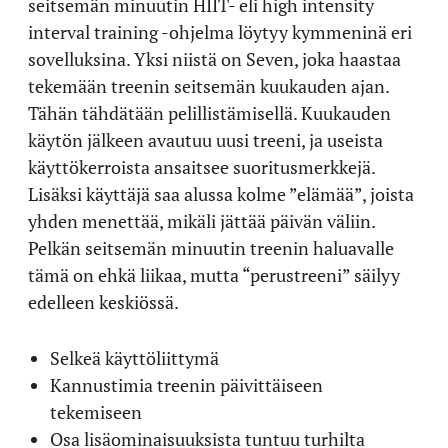
seitsemän minuutin HIIT- eli high intensity
interval training -ohjelma löytyy kymmeninä eri
sovelluksina. Yksi niistä on Seven, joka haastaa
tekemään treenin seitsemän kuukauden ajan.
Tähän tähdätään pelillistämisellä. Kuukauden
käytön jälkeen avautuu uusi treeni, ja useista
käyttökerroista ansaitsee suoritusmerkkejä.
Lisäksi käyttäjä saa alussa kolme ”elämää”, joista
yhden menettää, mikäli jättää päivän väliin.
Pelkän seitsemän minuutin treenin haluavalle
tämä on ehkä liikaa, mutta “perustreeni” säilyy
edelleen keskiössä.
Selkeä käyttöliittymä
Kannustimia treenin päivittäiseen
tekemiseen
Osa lisäominaisuuksista tuntuu turhilta