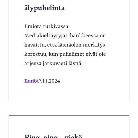
älypuhelinta
Ilmiötä tutkivassa
Mediakieltäytyjät-hankkeessa on
havaittu, että läsnäolon merkitys
korostuu, kun puhelimet eivät ole
arjessa jatkuvasti läsnä.
Ilmiöt
7.11.2024
Ping, ping – viekö