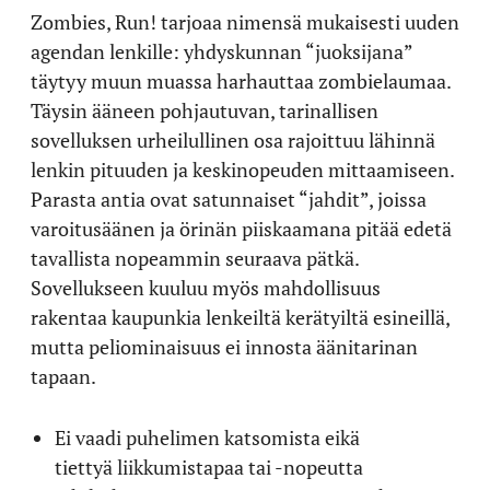
Zombies, Run! tarjoaa nimensä mukaisesti uuden
agendan lenkille: yhdyskunnan “juoksijana”
täytyy muun muassa harhauttaa zombielaumaa.
Täysin ääneen pohjautuvan, tarinallisen
sovelluksen urheilullinen osa rajoittuu lähinnä
lenkin pituuden ja keskinopeuden mittaamiseen.
Parasta antia ovat satunnaiset “jahdit”, joissa
varoitusäänen ja örinän piiskaamana pitää edetä
tavallista nopeammin seuraava pätkä.
Sovellukseen kuuluu myös mahdollisuus
rakentaa kaupunkia lenkeiltä kerätyiltä esineillä,
mutta peliominaisuus ei innosta äänitarinan
tapaan.
Ei vaadi puhelimen katsomista eikä
tiettyä liikkumistapaa tai -nopeutta