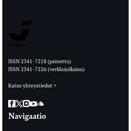
Jyväskylän
Ylioppilaslehti
ISSN 2341-7218 (painettu)
ISSN 2341-7226 (verkkojulkaisu)
Katso yhteystiedot >
Facebook
Twitter
Instagram
YouTube
SoundCloud
Navigaatio