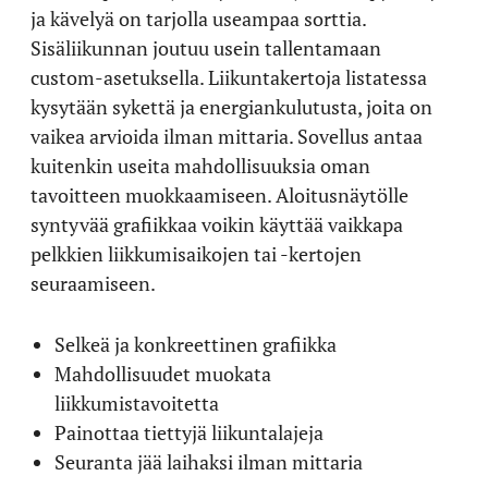
ja kävelyä on tarjolla useampaa sorttia.
Sisäliikunnan joutuu usein tallentamaan
custom-asetuksella. Liikuntakertoja listatessa
kysytään sykettä ja energiankulutusta, joita on
vaikea arvioida ilman mittaria. Sovellus antaa
kuitenkin useita mahdollisuuksia oman
tavoitteen muokkaamiseen. Aloitusnäytölle
syntyvää grafiikkaa voikin käyttää vaikkapa
pelkkien liikkumisaikojen tai -kertojen
seuraamiseen.
Selkeä ja konkreettinen grafiikka
Mahdollisuudet muokata
liikkumistavoitetta
Painottaa tiettyjä liikuntalajeja
Seuranta jää laihaksi ilman mittaria