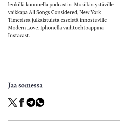
lenkillä kuunnella podcastin. Musiikin ystäville
vaikkapa All Songs Considered, New York
Timesissa julkaistuista esseistä innostuville
Modern Love. Iphonella vaihtoehtoappina
Instacast.
Jaa somessa
Jaa
Jaa
Jaa
Jaa
X-
Facebookissa
Telegramissa
WhatsAppissa
palvelussa