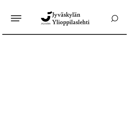
Siirry
Jyväskylän
suoraan
Siirry
Ylioppilaslehti
sisältöön
hakusivul