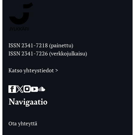
Jyväskylän
Ylioppilaslehti
ISSN 2341-7218 (painettu)
ISSN 2341-7226 (verkkojulkaisu)
Katso yhteystiedot >
Facebook
Twitter
Instagram
YouTube
SoundCloud
Navigaatio
Ota yhteyttä