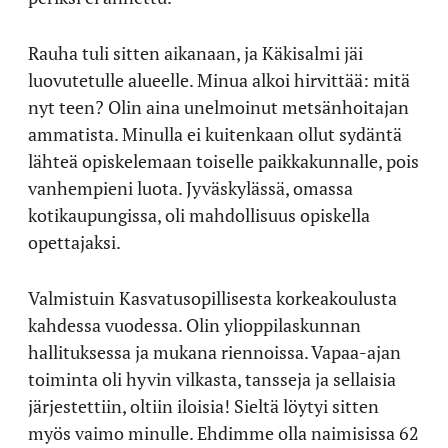
Rauha tuli sitten aikanaan, ja Käkisalmi jäi
luovutetulle alueelle. Minua alkoi hirvittää: mitä
nyt teen? Olin aina unelmoinut metsänhoitajan
ammatista. Minulla ei kuitenkaan ollut sydäntä
lähteä opiskelemaan toiselle paikkakunnalle, pois
vanhempieni luota. Jyväskylässä, omassa
kotikaupungissa, oli mahdollisuus opiskella
opettajaksi.
Valmistuin Kasvatusopillisesta korkeakoulusta
kahdessa vuodessa. Olin ylioppilaskunnan
hallituksessa ja mukana riennoissa. Vapaa-ajan
toiminta oli hyvin vilkasta, tansseja ja sellaisia
järjestettiin, oltiin iloisia! Sieltä löytyi sitten
myös vaimo minulle. Ehdimme olla naimisissa 62