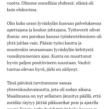
vuotta. Olimme onnellisia yhdessä: elämä oli
kuin elokuvissa.
Olin koko urani Jyväskylän kunnan palveluksessa
opettajana ja koulun johtajana. Työtoverit olivat
ihania: sen porukan kanssa työskenteleminen oli
yhtä juhlaa vain. Pääsin työni kautta ja
muutenkin seuraamaan Jyväskylän kehitystä
vuosikymmenien ajan. Kunta on muuttunut
hyvin paljon positiiviseen suuntaan. Vauhti
tuntuu olevan hyvä, järki on säilynyt.
Tänä päivänä tarvitsemme samaa
yhteenkuuluvaisuutta, jota oli sodan aikana.
Maailmassa on nyt sellainen jännitys päällä, että
meidän täytyy jättää pikkuseikat pois ja ajatella
suuria linjoja, jotka hyödyttävät koko kansaa ja