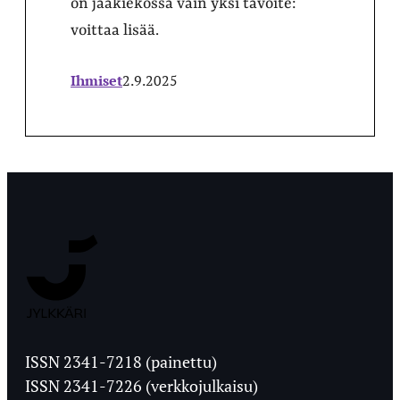
on jääkiekossa vain yksi tavoite:
voittaa lisää.
Ihmiset
2.9.2025
Jyväskylän
Ylioppilaslehti
ISSN 2341-7218 (painettu)
ISSN 2341-7226 (verkkojulkaisu)