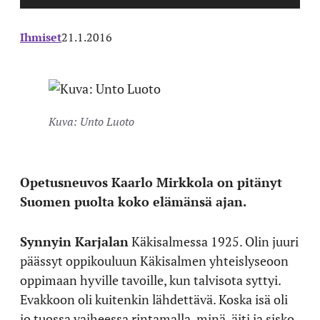
Ihmiset
21.1.2016
Kuva: Unto Luoto
Opetusneuvos Kaarlo Mirkkola on pitänyt
Suomen puolta koko elämänsä ajan.
Synnyin Karjalan
Käkisalmessa 1925. Olin juuri
päässyt oppikouluun Käkisalmen yhteislyseoon
oppimaan hyville tavoille, kun talvisota syttyi.
Evakkoon oli kuitenkin lähdettävä. Koska isä oli
jo tuossa vaiheessa rintamalla, minä, äiti ja sisko