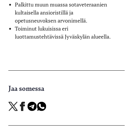
Palkittu muun muassa sotaveteraanien
kultaisella ansioristillä ja
opetusneuvoksen arvonimellä.
Toiminut lukuisissa eri
luottamustehtävissä Jyväskylän alueella.
Jaa somessa
Jaa
Jaa
Jaa
Jaa
X-
Facebookissa
Telegramissa
WhatsAppissa
palvelussa