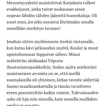
Menneisyydestä muistuttivat Karjalasta tulleet
evakkojunat, jotka toivat mukanaan sinne
nopean lähdön tähden jääneitä huonekaluja. Oli
suuri onni, jos joku onnistui löytämään omalla
nimellään merkityn tavaran!
Jouduin sitten myöhemmin itsekin rintamalle,
kun kutsu kävi jatkosodan myötä. Koulut ja muut
opintohommat loppuivat siihen. Minut
määrättiin alokkaaksi Viipurin
ilmatorjuntajoukkoihin. Sodan ajalta mielestäni
muistamisen arvoista on se, että meillä
suomalaisilla oli yhteinen, kirkas tavoite säilyttää
Suomi maailmankartalla ja tämän tavoitteen
eteen ponnisteltiin kaikin voimin. Tulevaisuuden
usko oli luja niin minulla, kuin monilla muillakin:
periksi ei annettu.