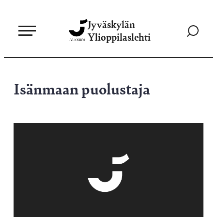
Siirry
Jyväskylän
suoraan
Siirry
Ylioppilaslehti
sisältöön
hakusivul
Isänmaan puolustaja