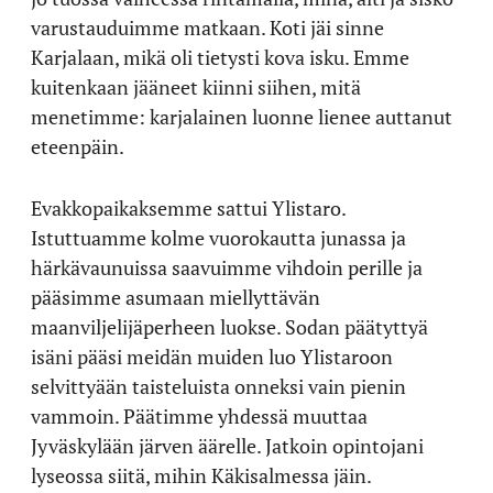
varustauduimme matkaan. Koti jäi sinne
Karjalaan, mikä oli tietysti kova isku. Emme
kuitenkaan jääneet kiinni siihen, mitä
menetimme: karjalainen luonne lienee auttanut
eteenpäin.
Evakkopaikaksemme sattui Ylistaro.
Istuttuamme kolme vuorokautta junassa ja
härkävaunuissa saavuimme vihdoin perille ja
pääsimme asumaan miellyttävän
maanviljelijäperheen luokse. Sodan päätyttyä
isäni pääsi meidän muiden luo Ylistaroon
selvittyään taisteluista onneksi vain pienin
vammoin. Päätimme yhdessä muuttaa
Jyväskylään järven äärelle. Jatkoin opintojani
lyseossa siitä, mihin Käkisalmessa jäin.