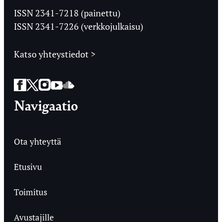
Ylioppilaslehti
ISSN 2341-7218 (painettu)
ISSN 2341-7226 (verkkojulkaisu)
Katso yhteystiedot >
Facebook
Twitter
Instagram
YouTube
SoundCloud
Navigaatio
Ota yhteyttä
Etusivu
Toimitus
Avustajille