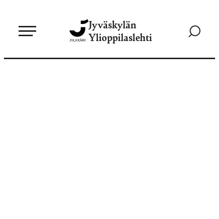
Siirry
Jyväskylän
suoraan
Siirry
Ylioppilaslehti
sisältöön
hakusivul