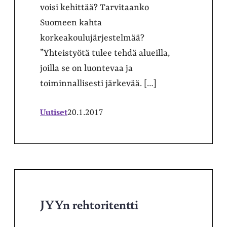
voisi kehittää? Tarvitaanko
Suomeen kahta
korkeakoulujärjestelmää?
”Yhteistyötä tulee tehdä alueilla,
joilla se on luontevaa ja
toiminnallisesti järkevää. […]
Uutiset
20.1.2017
JYYn rehtoritentti