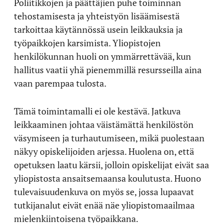
Poliitikkojen ja päättäjien puhe toiminnan
tehostamisesta ja yhteistyön lisäämisestä
tarkoittaa käytännössä usein leikkauksia ja
työpaikkojen karsimista. Yliopistojen
henkilökunnan huoli on ymmärrettävää, kun
hallitus vaatii yhä pienemmillä resursseilla aina
vaan parempaa tulosta.
Tämä toimintamalli ei ole kestävä. Jatkuva
leikkaaminen johtaa väistämättä henkilöstön
väsymiseen ja turhautumiseen, mikä puolestaan
näkyy opiskelijoiden arjessa. Huolena on, että
opetuksen laatu kärsii, jolloin opiskelijat eivät saa
yliopistosta ansaitsemaansa koulutusta. Huono
tulevaisuudenkuva on myös se, jossa lupaavat
tutkijanalut eivät enää näe yliopistomaailmaa
mielenkiintoisena työpaikkana.