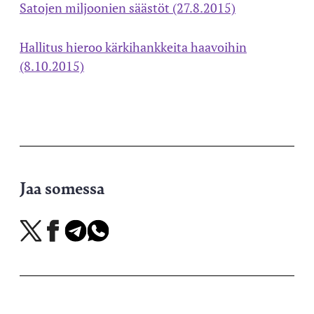
Satojen miljoonien säästöt (27.8.2015)
Hallitus hieroo kärkihankkeita haavoihin
(8.10.2015)
Jaa somessa
Jaa
Jaa
Jaa
Jaa
X-
Facebookissa
Telegramissa
WhatsAppissa
palvelussa