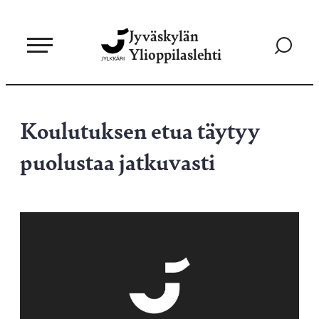
Siirry
Jyväskylän
suoraan
Siirry
Ylioppilaslehti
sisältöön
hakusivul
Koulutuksen etua täytyy
puolustaa jatkuvasti