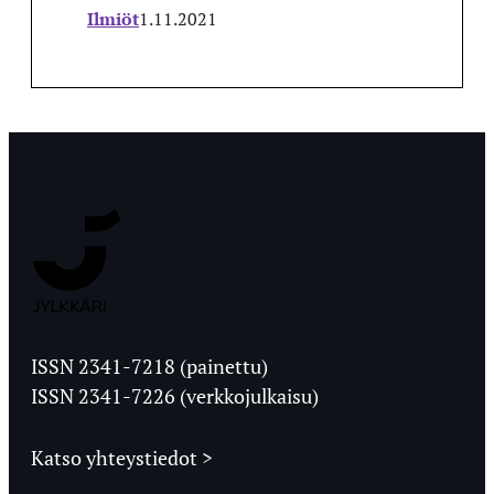
Ilmiöt
1.11.2021
Jyväskylän
Ylioppilaslehti
ISSN 2341-7218 (painettu)
ISSN 2341-7226 (verkkojulkaisu)
Katso yhteystiedot >