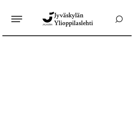
Siirry
Jyväskylän
suoraan
Siirry
Ylioppilaslehti
sisältöön
hakusivul