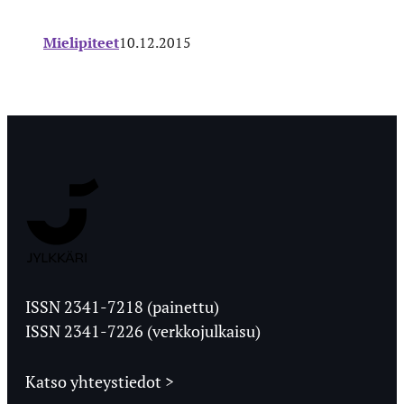
Mielipiteet
10.12.2015
Jyväskylän
Ylioppilaslehti
ISSN 2341-7218 (painettu)
ISSN 2341-7226 (verkkojulkaisu)
Katso yhteystiedot >