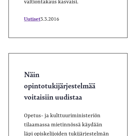
valtiontakaus kasvaisi.
Uutiset
3.3.2016
Näin
opintotukijärjestelmää
voitaisiin uudistaa
Opetus- ja kulttuuriministeriön
tilaamassa mietinnössä käydään
läpi opiskelijoiden tukijärjestelmän