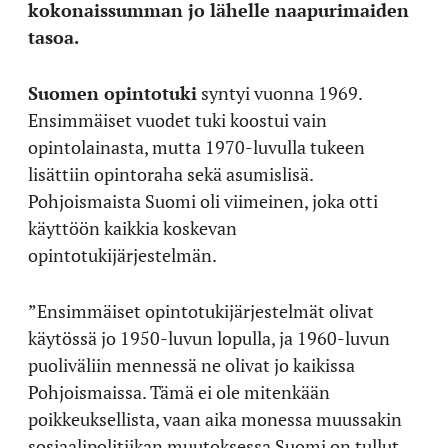
kokonaissumman jo lähelle naapurimaiden
tasoa.
Suomen opintotuki
syntyi vuonna 1969.
Ensimmäiset vuodet tuki koostui vain
opintolainasta, mutta 1970-luvulla tukeen
lisättiin opintoraha sekä asumislisä.
Pohjoismaista Suomi oli viimeinen, joka otti
käyttöön kaikkia koskevan
opintotukijärjestelmän.
”Ensimmäiset opintotukijärjestelmät olivat
käytössä jo 1950-luvun lopulla, ja 1960-luvun
puoliväliin mennessä ne olivat jo kaikissa
Pohjoismaissa. Tämä ei ole mitenkään
poikkeuksellista, vaan aika monessa muussakin
sosiaalipolitiikan muutoksessa Suomi on tullut