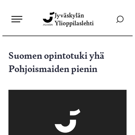
Siirry
Jyväskylän
suoraan
Siirry
Ylioppilaslehti
sisältöön
hakusivul
Suomen opintotuki yhä
Pohjoismaiden pienin