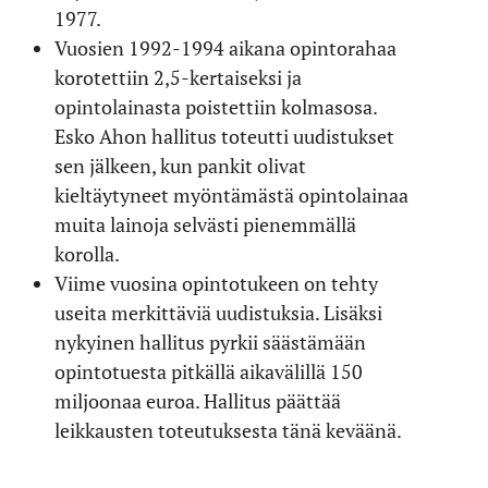
1977.
Vuosien 1992-1994 aikana opintorahaa
korotettiin 2,5-kertaiseksi ja
opintolainasta poistettiin kolmasosa.
Esko Ahon hallitus toteutti uudistukset
sen jälkeen, kun pankit olivat
kieltäytyneet myöntämästä opintolainaa
muita lainoja selvästi pienemmällä
korolla.
Viime vuosina opintotukeen on tehty
useita merkittäviä uudistuksia. Lisäksi
nykyinen hallitus pyrkii säästämään
opintotuesta pitkällä aikavälillä 150
miljoonaa euroa. Hallitus päättää
leikkausten toteutuksesta tänä keväänä.