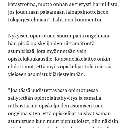
katastrofina, mutta onhan se tietysti harmillista,
jos joudutaan palaamaan lainapainotteiseen
tukijärjestelmään”, Lahtinen kommentoi.
Nykyisen opintotuen suurimpana ongelmana
hän pitää opiskelijoiden riittämätöntä
asumislisää, jota myönnetään vain
opiskelukuukausille. Kansaneläkelaitos onkin
ehdottanut, että myös opiskelijat tulisi siirtää
yleiseen asumistukijärjestelmään.
”Jos tässä uudistettavassa opintotuessa
säilytetään opintolainahyvitys ja samalla
ratkaistaisiin opiskeljoiden asumisen tuen
ongelma siten, että opiskelijat saisivat saman
asumistuen kuin muut pienituloiset, niin näkisin,