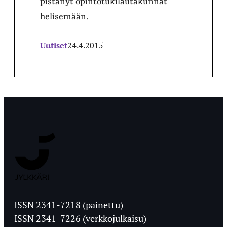
pistänyt opintotukilautakunnat
helisemään.
Uutiset
24.4.2015
Jyväskylän
Ylioppilaslehti
ISSN 2341-7218 (painettu)
ISSN 2341-7226 (verkkojulkaisu)