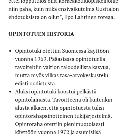
ettei lopputulos olisi korkeakouluopiskelijoille
niin paha, kuin mikä ensivaikutelma Uusitalon
ehdotuksista on ollut”, Ilpo Lahtinen toteaa.
OPINTOTUEN HISTORIA
Opintotuki otettiin Suomessa käyttöön
vuonna 1969. Pääasiassa opintotuella
tavoiteltiin valtion taloudellista kasvua,
mutta myös vilkas tasa-arvokeskustelu
edisti uudistusta.
Aluksi opintotuki koostui pelkästä
opintolainasta. Tavoitteena oli kuitenkin
alusta alkaen, että opintotuesta tulisi
opintorahapainotteinen tukijärjestelmä.
Opintoraha otettiin pienimuotoisesti
käyttöön vuonna 1972 ja asumislisä