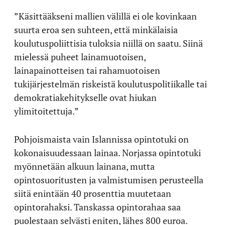
”Käsittääkseni mallien välillä ei ole kovinkaan
suurta eroa sen suhteen, että minkälaisia
koulutuspoliittisia tuloksia niillä on saatu. Siinä
mielessä puheet lainamuotoisen,
lainapainotteisen tai rahamuotoisen
tukijärjestelmän riskeistä koulutuspolitiikalle tai
demokratiakehitykselle ovat hiukan
ylimitoitettuja.”
Pohjoismaista vain Islannissa opintotuki on
kokonaisuudessaan lainaa. Norjassa opintotuki
myönnetään alkuun lainana, mutta
opintosuoritusten ja valmistumisen perusteella
siitä enintään 40 prosenttia muutetaan
opintorahaksi. Tanskassa opintorahaa saa
puolestaan selvästi eniten, lähes 800 euroa.