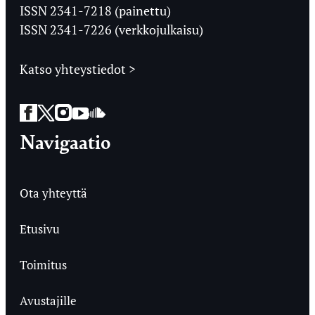
Ylioppilaslehti
ISSN 2341-7218 (painettu)
ISSN 2341-7226 (verkkojulkaisu)
Katso yhteystiedot >
Facebook
Twitter
Instagram
YouTube
SoundCloud
Navigaatio
Ota yhteyttä
Etusivu
Toimitus
Avustajille