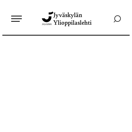
Siirry
Jyväskylän
suoraan
Siirry
Ylioppilaslehti
sisältöön
hakusivul