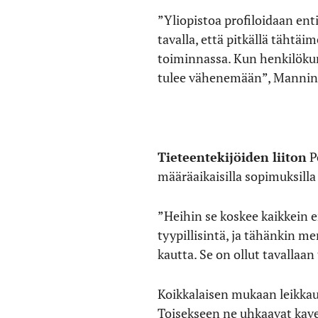
”Yliopistoa profiloidaan ent
tavalla, että pitkällä tähtäi
toiminnassa. Kun henkilöku
tulee vähenemään”, Mannin
Tieteentekijöiden liiton
Pe
määräaikaisilla sopimuksilla 
”Heihin se koskee kaikkein e
tyypillisintä, ja tähänkin m
kautta. Se on ollut tavallaan
Koikkalaisen mukaan leikkauk
Toisekseen ne uhkaavat kave