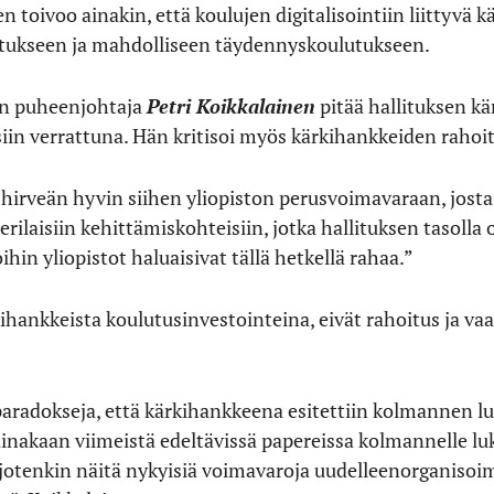
 toivoo ainakin, että koulujen digitalisointiin liittyvä k
utukseen ja mahdolliseen täydennyskoulutukseen.
on puheenjohtaja
Petri Koikkalainen
pitää hallituksen k
siin verrattuna. Hän kritisoi myös kärkihankkeiden raho
hirveän hyvin siihen yliopiston perusvoimavaraan, josta 
 erilaisiin kehittämiskohteisiin, jotka hallituksen tasolla
oihin yliopistot haluaisivat tällä hetkellä rahaa.”
kihankkeista koulutusinvestointeina, eivät rahoitus ja va
aradokseja, että kärkihankkeena esitettiin kolmannen 
nakaan viimeistä edeltävissä papereissa kolmannelle luku
ä jotenkin näitä nykyisiä voimavaroja uudelleenorganisoima