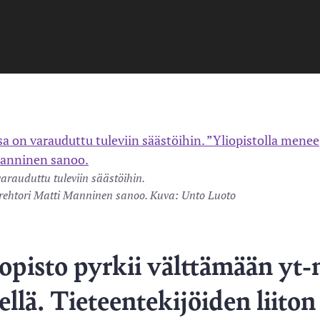
varauduttu tuleviin säästöihin.
, rehtori Matti Manninen sanoo. Kuva: Unto Luoto
opisto pyrkii välttämään yt-
ellä. Tieteentekijöiden liiton