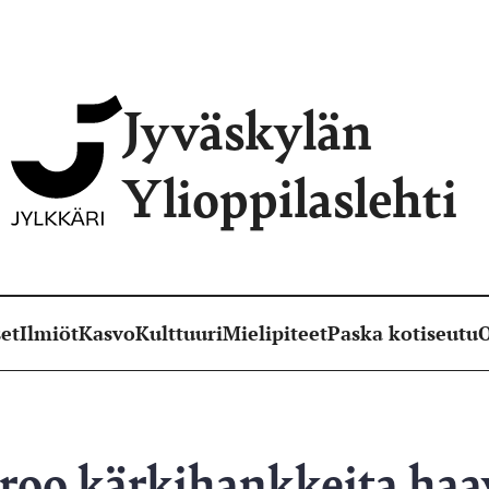
Jyväskylän
Ylioppilaslehti
et
Ilmiöt
Kasvo
Kulttuuri
Mielipiteet
Paska kotiseutu
O
eroo kärkihankkeita haa