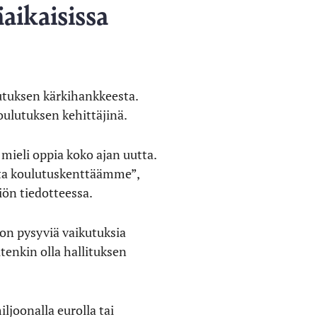
aikaisissa
lutuksen kärkihankkeesta.
oulutuksen kehittäjinä.
ieli oppia koko ajan uutta.
sta koulutuskenttäämme”,
ön tiedotteessa.
 on pysyviä vaikutuksia
enkin olla hallituksen
ljoonalla eurolla tai