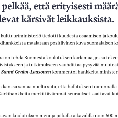
pelkää, että erityisesti määrä
levat kärsivät leikkauksista.
 kulttuuriministeriö tiedotti kuudesta osaamisen ja kou
rkihankkeista maalataan positiivinen kuva suomalaisen k
a on tehdä Suomesta koulutuksen kärkimaa, jossa tekee m
ivistykseen ja tutkimukseen vauhdittaa pysyvää muuto
i
Sanni Grahn-Laasonen
kommentoi hankkeita ministeri
n kanssa samaa mieltä siitä, että hallituksen toiminnalla
rkihankkeita merkittävämmät seuraukset saattavat kuit
kaavan koulutuksen menoja pitkällä aikavälillä noin 600 mi