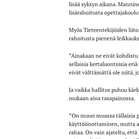
lisää syksyn aikana. Manninen
lisärahoitusta opettajakoul
Myös Tieteentekijöiden liit
rahoitusta pienenä leikkauk
”Ainakaan ne eivät kohdistu 
sellaisia kertaluontoisia eriä
eivät välttämättä ole niitä, j
Ja vaikka hallitus puhuu kär
mukaan aina tasapainossa.
”On muun muassa tällaisia p
käyttöönottaminen, mutta ai
rahaa. On vain ajateltu, ett