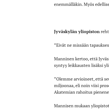
enemmälläkin. Myös edellisel
Jyväskylän yliopiston
reht
”Eivät ne missään tapaukses
Manninen kertoo, että Jyväs
syntyy leikkausten lisäksi y
”Olemme arvioineet, että se
miljoonaa, eli noin viisi pr
Akatemian rahoitus pienene
Mannisen mukaan yliopistot t