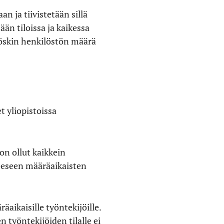
n ja tiivistetään sillä
ään tiloissa ja kaikessa
öskin henkilöstön määrä
t yliopistoissa
on ollut kaikkein
teeseen määräaikaisten
aikaisille työntekijöille.
työntekijöiden tilalle ei