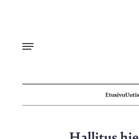
Siirry
suoraan
sisältöön
Etusivu
Uutis
Hallitus hi