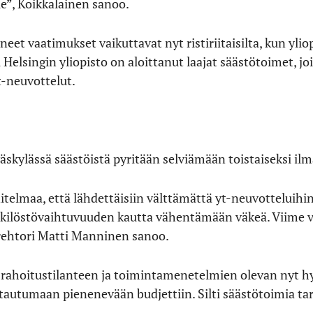
le”, Koikkalainen sanoo.
neet vaatimukset vaikuttavat nyt ristiriitaisilta, kun yli
si Helsingin yliopisto on aloittanut laajat säästötoimet,
t-neuvottelut.
äskylässä säästöistä pyritään selviämään toistaiseksi il
nnitelmaa, että lähdettäisiin välttämättä yt-neuvottelui
nkilöstövaihtuvuuden kautta vähentämään väkeä. Viime 
 rehtori Matti Manninen sanoo.
rahoitustilanteen ja toimintamenetelmien olevan nyt hyv
tautumaan pienenevään budjettiin. Silti säästötoimia tar