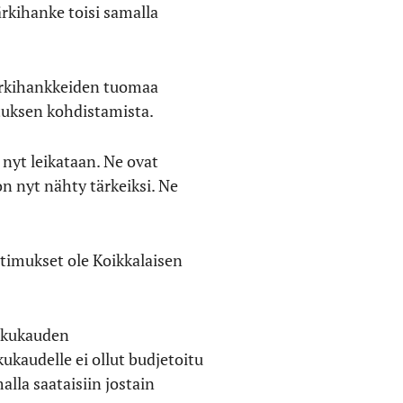
ärkihanke toisi samalla
ärkihankkeiden tuomaa
ituksen kohdistamista.
nyt leikataan. Ne ovat
 on nyt nähty tärkeiksi. Ne
atimukset ole Koikkalaisen
lukukauden
kaudelle ei ollut budjetoitu
lla saataisiin jostain