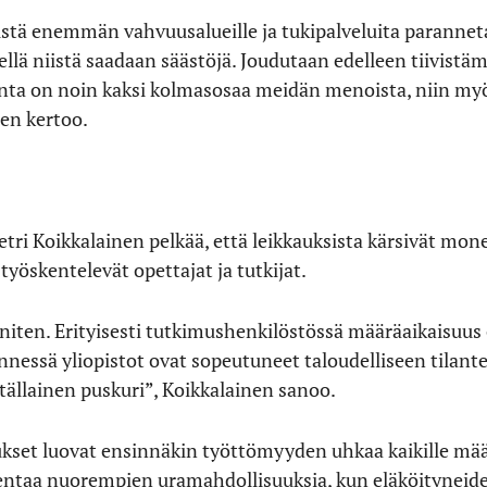
istä enemmän vahvuusalueille ja tukipalveluita parannetaa
mellä niistä saadaan säästöjä. Joudutaan edelleen tiivistäm
nta on noin kaksi kolmasosaa meidän menoista, niin my
en kertoo.
tri Koikkalainen pelkää, että leikkauksista kärsivät mone
työskentelevät opettajat ja tutkijat.
niten. Erityisesti tutkimushenkilöstössä määräaikaisuus 
ennessä yliopistot ovat sopeutuneet taloudelliseen tilan
 tällainen puskuri”, Koikkalainen sanoo.
set luovat ensinnäkin työttömyyden uhkaa kaikille määrä
ntaa nuorempien uramahdollisuuksia, kun eläköityneiden 