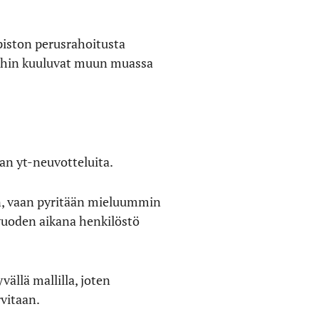
opiston perusrahoitusta
 joihin kuuluvat muun muassa
man yt-neuvotteluita.
hin, vaan pyritään mieluummin
vuoden aikana henkilöstö
ällä mallilla, joten
vitaan.