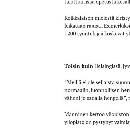
taiottua lisää opetusta kesäl
Koikkalaisen mielestä kiristy
leikataan rajusti. Esimerkik
1200 työntekijää koskevat y
Toisin kuin
Helsingissä, Jyv
”Meillä ei ole sellaista suu
normaalin, luonnollisen he
väheni jo sadalla hengellä”,
Manninen kertoo yliopiston 
yliopisto on pystynyt valmis