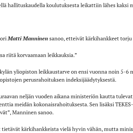
lä hallituskaudella koulutuksesta leikattiin lähes kaksi m
ori
Matti Manninen
sanoo, etteivät kärkihankkeet torju
sa riitä korvaamaan leikkauksia.”
kylän yliopiston leikkaustarve on ensi vuonna noin 5-6 
liopistojen perusrahoituksen indeksijäädytyksestä.
uraavan neljän vuoden aikana ministeriön kautta tulevat
osenttia meidän kokonaisrahoituksesta. Sen lisäksi TEKE
vät”, Manninen sanoo.
ietävät kärkihankkeista vielä hyvin vähän, mutta ministe