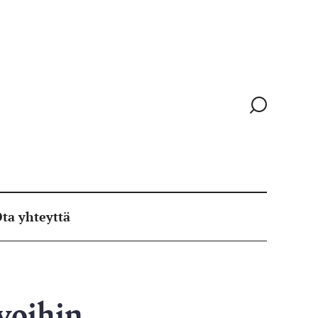
Siirry
hakusivull
ta yhteyttä
voihin