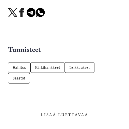
Jaa
Jaa
Jaa
Jaa
X-
Facebookissa
Telegramissa
WhatsAppissa
palvelussa
Tunnisteet
Hallitus
Kärkihankkeet
Leikkaukset
Säästöt
LISÄÄ LUETTAVAA