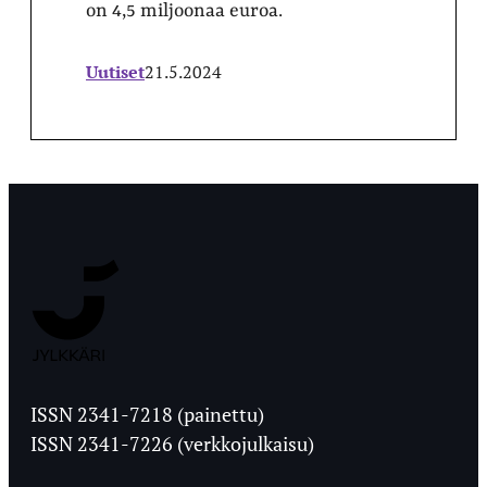
on 4,5 miljoonaa euroa.
Uutiset
21.5.2024
Jyväskylän
Ylioppilaslehti
ISSN 2341-7218 (painettu)
ISSN 2341-7226 (verkkojulkaisu)