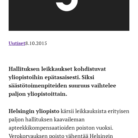
Uutiset
8.10.2015
Hallituksen leikkaukset kohdistuvat
yliopistoihin epätasaisesti. Siksi
säästötoimenpiteiden suuruus vaihtelee
paljon yliopistoittain.
Helsingin yliopisto
kärsii leikkauksista erityisen
paljon hallituksen kaavaileman
apteekkikompensaatioiden poiston vuoksi.
Verokorvauksen poisto vähentää Helsingin