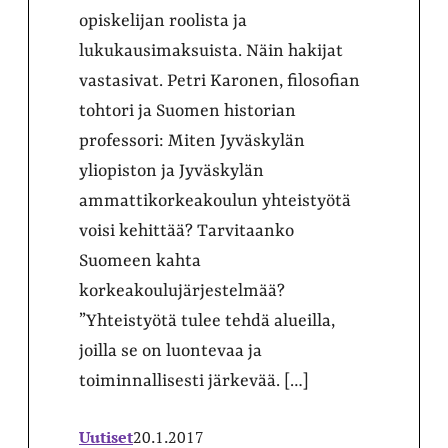
opiskelijan roolista ja
lukukausimaksuista. Näin hakijat
vastasivat. Petri Karonen, filosofian
tohtori ja Suomen historian
professori: Miten Jyväskylän
yliopiston ja Jyväskylän
ammattikorkeakoulun yhteistyötä
voisi kehittää? Tarvitaanko
Suomeen kahta
korkeakoulujärjestelmää?
”Yhteistyötä tulee tehdä alueilla,
joilla se on luontevaa ja
toiminnallisesti järkevää. […]
Uutiset
20.1.2017