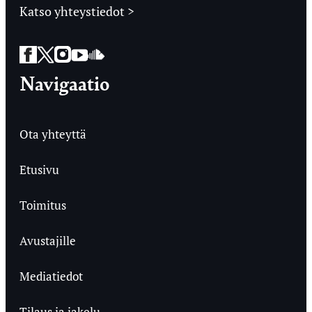
Katso yhteystiedot >
Facebook
Twitter
Instagram
YouTube
SoundCloud
Navigaatio
Ota yhteyttä
Etusivu
Toimitus
Avustajille
Mediatiedot
Tilaus ja jakelu