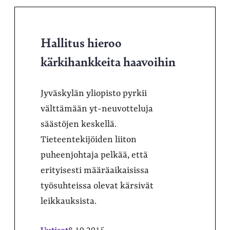
Hallitus hieroo
kärkihankkeita haavoihin
Jyväskylän yliopisto pyrkii
välttämään yt-neuvotteluja
säästöjen keskellä.
Tieteentekijöiden liiton
puheenjohtaja pelkää, että
erityisesti määräaikaisissa
työsuhteissa olevat kärsivät
leikkauksista.
Uutiset
8.10.2015