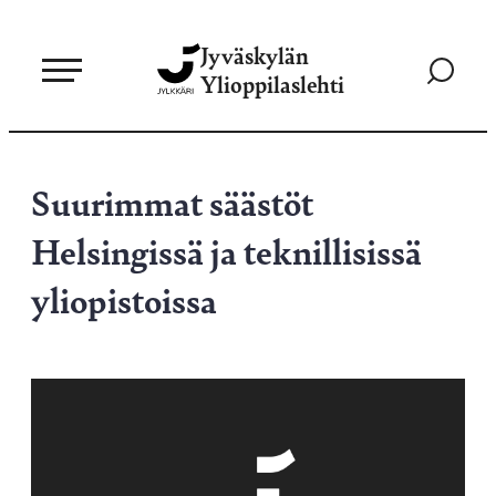
Siirry
Jyväskylän
suoraan
Siirry
Ylioppilaslehti
sisältöön
hakusivul
Suurimmat säästöt
Helsingissä ja teknillisissä
yliopistoissa