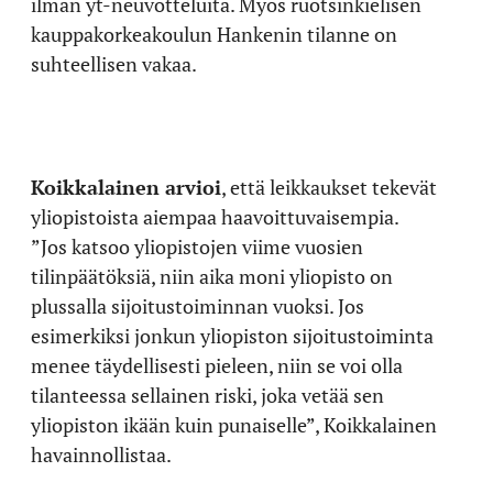
ilman yt-neuvotteluita. Myös ruotsinkielisen
kauppakorkeakoulun Hankenin tilanne on
suhteellisen vakaa.
Koikkalainen arvioi
, että leikkaukset tekevät
yliopistoista aiempaa haavoittuvaisempia.
”Jos katsoo yliopistojen viime vuosien
tilinpäätöksiä, niin aika moni yliopisto on
plussalla sijoitustoiminnan vuoksi. Jos
esimerkiksi jonkun yliopiston sijoitustoiminta
menee täydellisesti pieleen, niin se voi olla
tilanteessa sellainen riski, joka vetää sen
yliopiston ikään kuin punaiselle”, Koikkalainen
havainnollistaa.