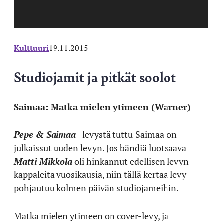
Kulttuuri
19.11.2015
Studiojamit ja pitkät soolot
Saimaa: Matka mielen ytimeen (Warner)
Pepe & Saimaa
-levystä tuttu
Saimaa
on
julkaissut uuden levyn. Jos bändiä luotsaava
Matti Mikkola
oli hinkannut edellisen levyn
kappaleita vuosikausia, niin tällä kertaa levy
pohjautuu kolmen päivän studiojameihin.
Matka mielen ytimeen
on cover-levy, ja