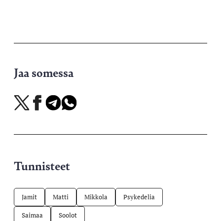
Jaa somessa
Jaa
Jaa
Jaa
Jaa
X-
Facebookissa
Telegramissa
WhatsAppissa
palvelussa
Tunnisteet
Jamit
Matti
Mikkola
Psykedelia
Saimaa
Soolot