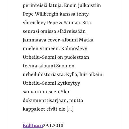
perinteisiä latuja. Ensin julkaistiin
Pepe Willbergin kanssa tehty
yhteislevy Pepe & Saimaa. Sitä
seurasi omissa sfääreissään
jammaava cover-albumi Matka
mielen ytimeen. Kolmoslevy
Urheilu-Suomi on puolestaan
teema-albumi Suomen
urheiluhistoriasta. Kyllä, luit oikein.
Urheilu-Suomi kytkeytyy
samannimiseen Ylen
dokumenttisarjaan, mutta
kappaleet eivät ole […]
Kulttuuri
29.1.2018