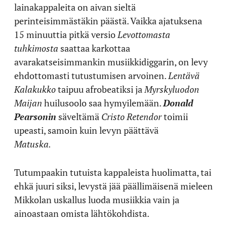
lainakappaleita on aivan sieltä
perinteisimmästäkin päästä. Vaikka ajatuksena
15 minuuttia pitkä versio
Levottomasta
tuhkimosta
saattaa karkottaa
avarakatseisimmankin musiikkidiggarin, on levy
ehdottomasti tutustumisen arvoinen.
Lentävä
Kalakukko
taipuu afrobeatiksi ja
Myrskyluodon
Maijan
huilusoolo saa hymyilemään.
Donald
Pearsonin
säveltämä
Cristo Retendor
toimii
upeasti, samoin kuin levyn päättävä
Matuska.
Tutumpaakin tutuista kappaleista huolimatta, tai
ehkä juuri siksi, levystä jää päällimäisenä mieleen
Mikkolan uskallus luoda musiikkia vain ja
ainoastaan omista lähtökohdista.