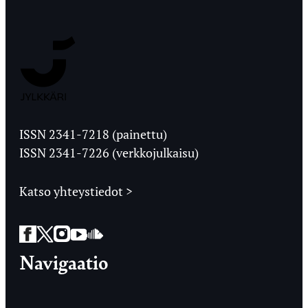
Jyväskylän
Ylioppilaslehti
ISSN 2341-7218 (painettu)
ISSN 2341-7226 (verkkojulkaisu)
Katso yhteystiedot >
Facebook
Twitter
Instagram
YouTube
SoundCloud
Navigaatio