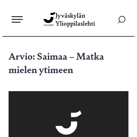
Siirry
Jyväskylän
suoraan
Siirry
Ylioppilaslehti
sisältöön
hakusivul
Arvio: Saimaa – Matka
mielen ytimeen