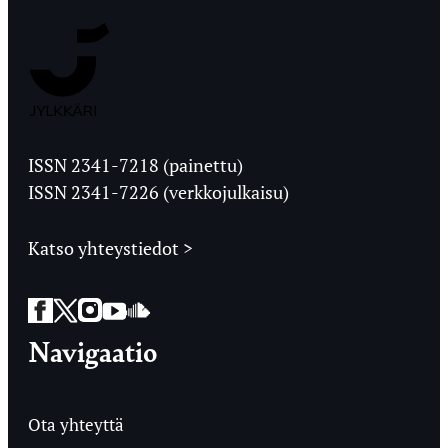
Jyväskylän
Ylioppilaslehti
ISSN 2341-7218 (painettu)
ISSN 2341-7226 (verkkojulkaisu)
Katso yhteystiedot >
Facebook
Twitter
Instagram
YouTube
SoundCloud
Navigaatio
Ota yhteyttä