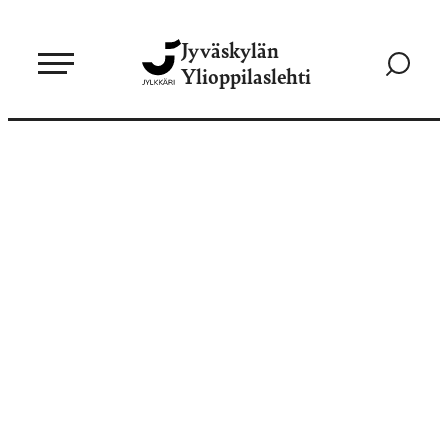
Siirry
Jyväskylän
suoraan
Siirry
Ylioppilaslehti
sisältöön
hakusivul