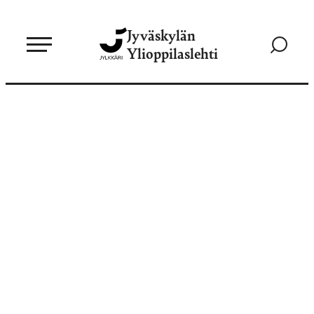
Siirry
Jyväskylän
suoraan
Siirry
Ylioppilaslehti
sisältöön
hakusivul