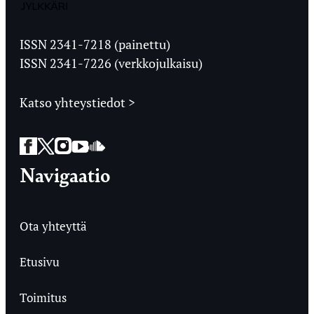
Jyväskylän
Ylioppilaslehti
ISSN 2341-7218 (painettu)
ISSN 2341-7226 (verkkojulkaisu)
Katso yhteystiedot >
Facebook
Twitter
Instagram
YouTube
SoundCloud
Navigaatio
Ota yhteyttä
Etusivu
Toimitus