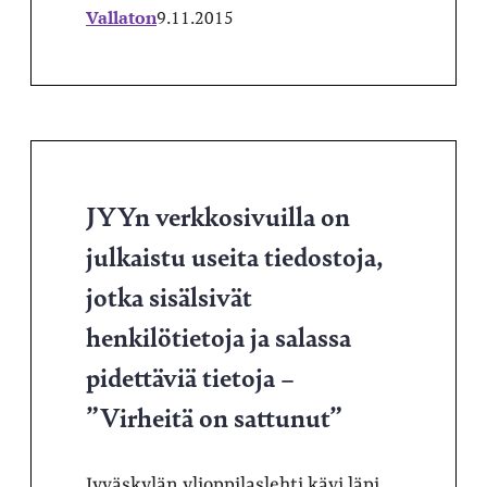
Vallaton
9.11.2015
JYYn verkkosivuilla on
julkaistu useita tiedostoja,
jotka sisälsivät
henkilötietoja ja salassa
pidettäviä tietoja –
”Virheitä on sattunut”
Jyväskylän ylioppilaslehti kävi läpi