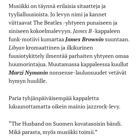
Musiikki on täynnä erilaisia sitaatteja ja
tyylialluusioista. Jo levyn nimi ja kannet
viittaavat The Beatles -yhtyeen punaiseen ja
siniseen kokoelmalevyyn.
James B
-kappaleen
funk-motiivi kumartaa
James Brownin
suuntaan.
Libyan
kromaattinen ja ilkikurinen
fuusiotykittely ilmentää parhaiten yhtyeen omaa
huumorintajua. Muutamassa kappaleessa kuullut
Marzi Nymanin
nonsense-lauluosuudet vetävät
hymyn huulille.
Paria tyhjänpäiväisempää kappaletta
lukuunottamatta oikein mainio jazzrock-levy.
“The Husband on Suomen kovatasoisin bändi.
Mikä parasta, myös musiikki toimii.”