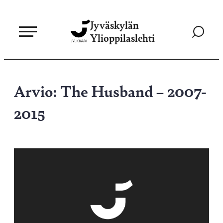
Siirry
Jyväskylän
suoraan
Siirry
Ylioppilaslehti
sisältöön
hakusivul
Arvio: The Husband – 2007-
2015