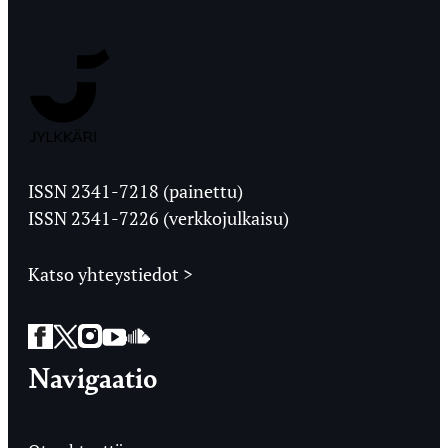
Jyväskylän
Ylioppilaslehti
ISSN 2341-7218 (painettu)
ISSN 2341-7226 (verkkojulkaisu)
Katso yhteystiedot >
Facebook
Twitter
Instagram
YouTube
SoundCloud
Navigaatio