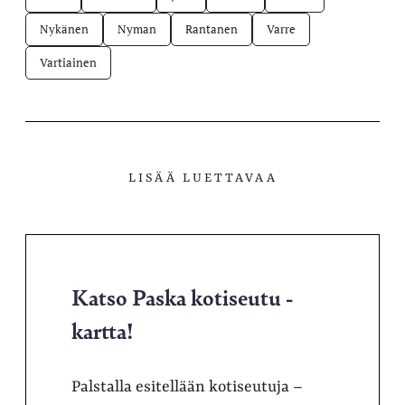
Nykänen
Nyman
Rantanen
Varre
Vartiainen
LISÄÄ LUETTAVAA
Katso Paska kotiseutu -
kartta!
Palstalla esitellään kotiseutuja –