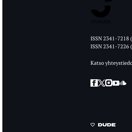
Jyväskylän
ISSN 2341-7218 (
Ylioppilasleht
ISSN 2341-7226 (
Katso yhteystiedo
Facebook
Twitter
Instagra
YouT
So