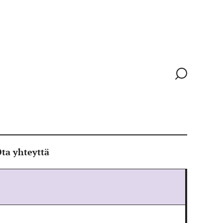
Siirry
hakusivull
ta yhteyttä