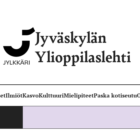
Jyväskylän
Ylioppilaslehti
et
Ilmiöt
Kasvo
Kulttuuri
Mielipiteet
Paska kotiseutu
O