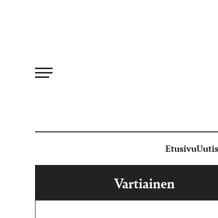
Siirry
suoraan
sisältöön
Etusivu
Uutis
Vartiainen