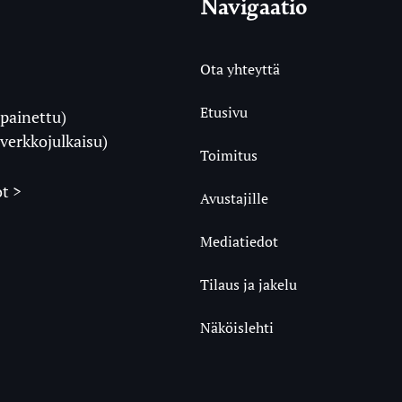
Navigaatio
Ota yhteyttä
Etusivu
painettu)
i
verkkojulkaisu)
Toimitus
t >
Avustajille
Mediatiedot
m
ube
undCloud
Tilaus ja jakelu
Näköislehti