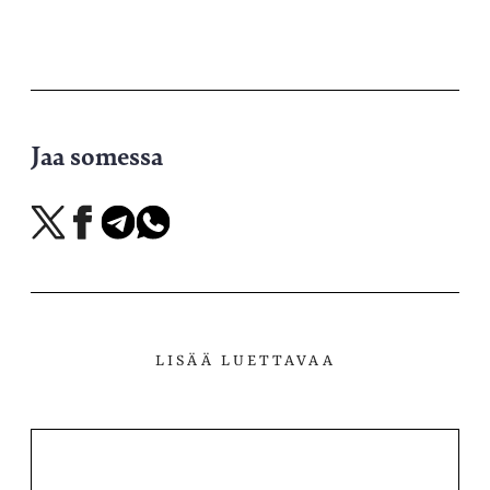
Jaa somessa
Jaa
Jaa
Jaa
Jaa
X-
Facebookissa
Telegramissa
WhatsAppissa
palvelussa
LISÄÄ LUETTAVAA