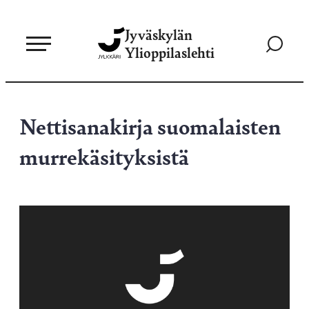
Siirry
Jyväskylän
suoraan
Siirry
Ylioppilaslehti
sisältöön
hakusivul
Nettisanakirja suomalaisten
murrekäsityksistä