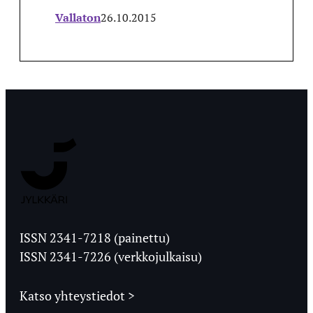
Vallaton
26.10.2015
Jyväskylän
Ylioppilaslehti
ISSN 2341-7218 (painettu)
ISSN 2341-7226 (verkkojulkaisu)
Katso yhteystiedot >