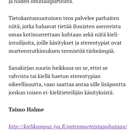
ja niiden ominaispiirteistä.
Tietokantamuotoinen teos palvelee parhaiten
niitä, jotka haluavat tietää ihmisten asenteista
omaa kotimurrettaan kohtaan sekä niitä kieli-
intoilijoita, joille käsitykset ja stereotypiat ovat
murteentutkimuksen termistöä tärkeämpiä.
Sanakirjan suurin heikkous on se, ettei se
vahvista tai kiellä haetun stereotypian
oikeellisuutta, vaan saattaa antaa sille lisäpontta
jonkun toisen ei-kielitieteilijän käsityksistä.
Taimo Halme
http://kielikampus.jyu.fi/mitenmurteistapuhutaan/