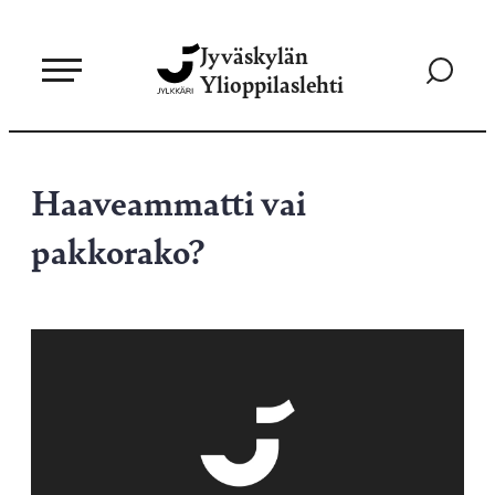
Siirry
Jyväskylän
suoraan
Siirry
Ylioppilaslehti
sisältöön
hakusivul
Haaveammatti vai
pakkorako?