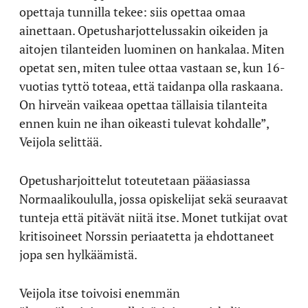
opettaja tunnilla tekee: siis opettaa omaa
ainettaan. Opetusharjottelussakin oikeiden ja
aitojen tilanteiden luominen on hankalaa. Miten
opetat sen, miten tulee ottaa vastaan se, kun 16-
vuotias tyttö toteaa, että taidanpa olla raskaana.
On hirveän vaikeaa opettaa tällaisia tilanteita
ennen kuin ne ihan oikeasti tulevat kohdalle”,
Veijola selittää.
Opetusharjoittelut toteutetaan pääasiassa
Normaalikoululla, jossa opiskelijat sekä seuraavat
tunteja että pitävät niitä itse. Monet tutkijat ovat
kritisoineet Norssin periaatetta ja ehdottaneet
jopa sen hylkäämistä.
Veijola itse toivoisi enemmän