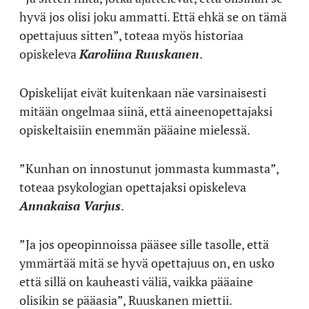
hyvä jos olisi joku ammatti. Että ehkä se on tämä
opettajuus sitten”, toteaa myös historiaa
opiskeleva
Karoliina Ruuskanen
.
Opiskelijat eivät kuitenkaan näe varsinaisesti
mitään ongelmaa siinä, että aineenopettajaksi
opiskeltaisiin enemmän pääaine mielessä.
”Kunhan on innostunut jommasta kummasta”,
toteaa psykologian opettajaksi opiskeleva
Annakaisa Varjus
.
”Ja jos opeopinnoissa pääsee sille tasolle, että
ymmärtää mitä se hyvä opettajuus on, en usko
että sillä on kauheasti väliä, vaikka pääaine
olisikin se pääasia”, Ruuskanen miettii.