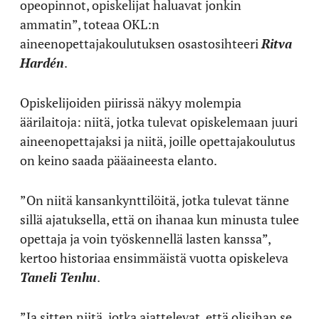
opeopinnot, opiskelijat haluavat jonkin
ammatin”, toteaa OKL:n
aineenopettajakoulutuksen osastosihteeri
Ritva
Hardén
.
Opiskelijoiden piirissä näkyy molempia
äärilaitoja: niitä, jotka tulevat opiskelemaan juuri
aineenopettajaksi ja niitä, joille opettajakoulutus
on keino saada pääaineesta elanto.
”On niitä kansankynttilöitä, jotka tulevat tänne
sillä ajatuksella, että on ihanaa kun minusta tulee
opettaja ja voin työskennellä lasten kanssa”,
kertoo historiaa ensimmäistä vuotta opiskeleva
Taneli Tenhu
.
”Ja sitten niitä, jotka ajattelevat, että olisihan se