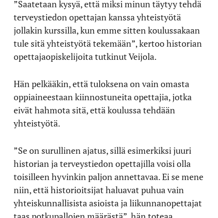
”Saatetaan kysyä, että miksi minun täytyy tehdä
terveystiedon opettajan kanssa yhteistyötä
jollakin kurssilla, kun emme sitten koulussakaan
tule sitä yhteistyötä tekemään”, kertoo historian
opettajaopiskelijoita tutkinut Veijola.
Hän pelkääkin, että tuloksena on vain omasta
oppiaineestaan kiinnostuneita opettajia, jotka
eivät hahmota sitä, että koulussa tehdään
yhteistyötä.
”Se on surullinen ajatus, sillä esimerkiksi juuri
historian ja terveystiedon opettajilla voisi olla
toisilleen hyvinkin paljon annettavaa. Ei se mene
niin, että historioitsijat haluavat puhua vain
yhteiskunnallisista asioista ja liikunnanopettajat
taas potkupallojen määrästä”, hän toteaa.