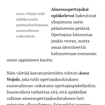
Aineenopettajaksi
Anna Veijola tutki
opiskelevat
hakeutuvat
väitöksessään
yliopistoon usein
opettajakoulutuksen
pääaineensa perässä.
suoravalinnan
Opettajuus kiinnostaa
vaikutuksia.
jonkin verran, mutta
omaa identiteettiä
hahmotetaan enemmän
oman oppiaineen kautta.
Näin väittää kasvatustieteiden tohtori
Anna
Veijola
, joka tutki opettajakoulutuksen
suoravalinnan vaikutusta opettajaopiskelijoihin.
Suoravalinta tarkoittaa sitä, että opiskelijat
valitaan aineenopettajakoulutukseen heti
opintojen alkuvaiheessa. Esimerkiksi suomen