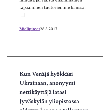
minulta jäi välistä ensimmäinen
tapaaminen tuutoriemme kanssa.
[…]
Mielipiteet
28.8.2017
Kun Venäjä hyökkäsi
Ukrainaan, anonyymi
nettikäyttäjä latasi
Jyväskylän yliopistossa
pidetyn luennon tallenteen