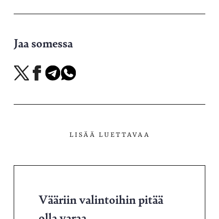
Jaa somessa
Jaa
Jaa
Jaa
Jaa
X-
Facebookissa
Telegramissa
WhatsAppissa
palvelussa
LISÄÄ LUETTAVAA
Vääriin valintoihin pitää
olla varaa