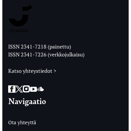
Jyväskylän
Ylioppilaslehti
ISSN 2341-7218 (painettu)
ISSN 2341-7226 (verkkojulkaisu)
Katso yhteystiedot >
Facebook
Twitter
Instagram
YouTube
SoundCloud
Navigaatio
Ota yhteyttä