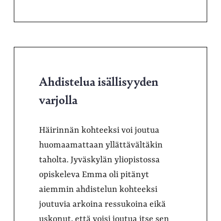
Ahdistelua isällisyyden
varjolla
Häirinnän kohteeksi voi joutua
huomaamattaan yllättävältäkin
taholta. Jyväskylän yliopistossa
opiskeleva Emma oli pitänyt
aiemmin ahdistelun kohteeksi
joutuvia arkoina ressukoina eikä
uskonut, että voisi joutua itse sen