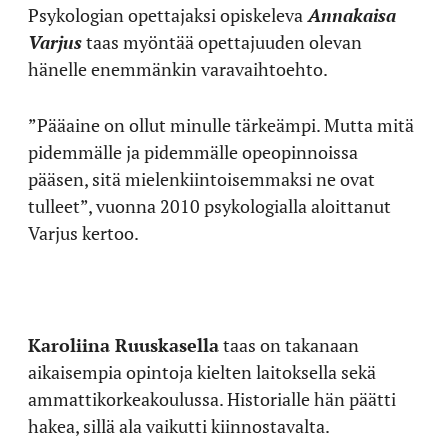
Psykologian opettajaksi opiskeleva
Annakaisa
Varjus
taas myöntää opettajuuden olevan
hänelle enemmänkin varavaihtoehto.
”Pääaine on ollut minulle tärkeämpi. Mutta mitä
pidemmälle ja pidemmälle opeopinnoissa
pääsen, sitä mielenkiintoisemmaksi ne ovat
tulleet”, vuonna 2010 psykologialla aloittanut
Varjus kertoo.
Karoliina Ruuskasella
taas on takanaan
aikaisempia opintoja kielten laitoksella sekä
ammattikorkeakoulussa. Historialle hän päätti
hakea, sillä ala vaikutti kiinnostavalta.