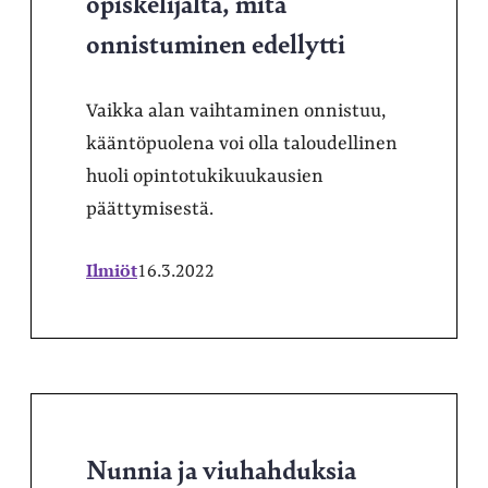
opiskelijalta, mitä
onnistuminen edellytti
Vaikka alan vaihtaminen onnistuu,
kääntöpuolena voi olla taloudellinen
huoli opintotukikuukausien
päättymisestä.
Ilmiöt
16.3.2022
Nunnia ja viuhahduksia