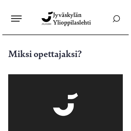
Siirry
Jyväskylän
suoraan
Siirry
Ylioppilaslehti
sisältöön
hakusivul
Miksi opettajaksi?