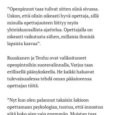
”Opeopinnot taas tulivat sitten siinä sivussa.
Uskon, että olisin oikeasti hyvä opettaja, sillä
minulla opettajuuteen liittyy myös
yhteiskunnallista ajattelua. Opettajalla on
oikeasti vaikutusta siihen, millaisia ihmisiä
lapsista kasvaa”.
Ruuskanen ja Tenhu ovat valikoituneet
opeopintoihin suoravalinnalla, Varjus taas
erillisellä pääsykokeella. He kaikki haluavat
tulevaisuudessa tehdä oman pääaineensa
opettajan töitä.
”Nyt kun olen palannut takaisin lukioon
opettamaan psykologiaa, tuntuu, että innostun
siitä koko ajan vain enemmän. Muistan taas,