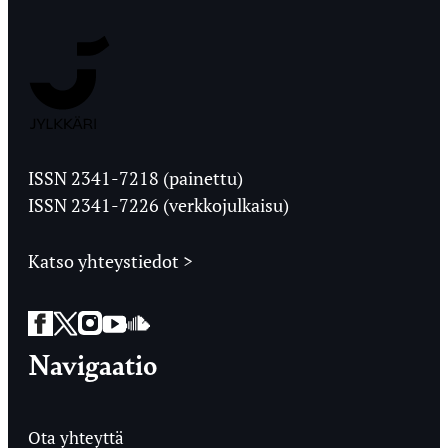
Jyväskylän
Ylioppilaslehti
ISSN 2341-7218 (painettu)
ISSN 2341-7226 (verkkojulkaisu)
Katso yhteystiedot >
Facebook
Twitter
Instagram
YouTube
SoundCloud
Navigaatio
Ota yhteyttä