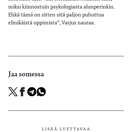
miksi kiinnostuin psykologiasta alunperinkin.
Ehkä tämä on sitten sitä paljon puhuttua
elinikäistä oppimista”, Varjus nauraa.
Jaa somessa
Jaa
Jaa
Jaa
Jaa
X-
Facebookissa
Telegramissa
WhatsAppissa
palvelussa
LISÄÄ LUETTAVAA