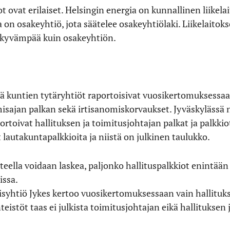
ovat erilaiset. Helsingin energia on kunnallinen liikela
 on osakeyhtiö, jota säätelee osakeyhtiölaki. Liikelaitok
äkyvämpää kuin osakeyhtiön.
ttä kuntien tytäryhtiöt raportoisivat vuosikertomuksessa
misajan palkan sekä irtisanomiskorvaukset. Jyväskylässä n
rtoivat hallituksen ja toimitusjohtajan palkat ja palkki
 lautakuntapalkkioita ja niistä on julkinen taulukko.
lla voidaan laskea, paljonko hallituspalkkiot enintään o
issa.
syhtiö Jykes kertoo vuosikertomuksessaan vain hallituk
istöt taas ei julkista toimitusjohtajan eikä hallituksen 