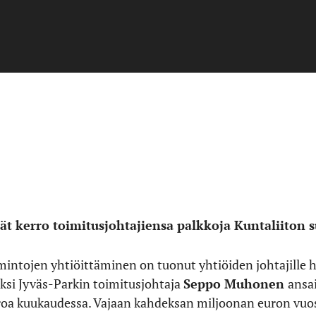
vät kerro toimitusjohtajiensa palkkoja Kuntaliiton 
intojen yhtiöittäminen on tuonut yhtiöiden johtajille hy
ksi Jyväs-Parkin toimitusjohtaja
Seppo Muhonen
ansai
a kuukaudessa. Vajaan kahdeksan miljoonan euron vuosit