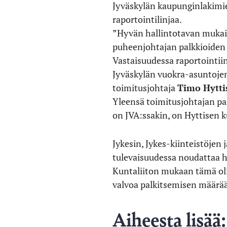
Jyväskylän kaupunginlakim
raportointilinjaa.
”Hyvän hallintotavan mukais
puheenjohtajan palkkioiden
Vastaisuudessa raportointi
Jyväskylän vuokra-asuntoje
toimitusjohtaja
Timo Hytti
Yleensä toimitusjohtajan pa
on JVA:ssakin, on Hyttisen 
Jykesin, Jykes-kiinteistöjen 
tulevaisuudessa noudattaa h
Kuntaliiton mukaan tämä olis
valvoa palkitsemisen määrää 
Aiheesta lisää: