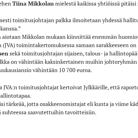
iehen
Tiina Mikkolan
mielestä kaikissa yhtiöissä pitäis
esti toimitusjohtajan palkka ilmoitetaan yhdessä hallit
 kanssa.”
in aiotaan Mikkolan mukaan kiinnittää enemmän huomio
n (JVA) toimintakertomuksessa samaan sarakkeeseen on u
sen
sekä toimitusjohtajan sijaisen, talous- ja hallintopä
lkka on vähintään kaksinkertainen muihin johtoryhmän j
kuukausiansio vähintään 10 700 euroa.
ja JVA:n toimitusjohtajat kertoivat Jylkkärille, että rapor
allintotapaa.
i tärkeää, jotta osakkeenomistajat eli kunta ja viime käd
suhteessa saavutettuihin tavoitteisiin.