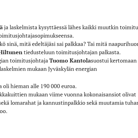
ä
ja laskelmista kysyttäessä lähes kaikki muutkin toimitu
imitusjohtajasopimukseensa.
tkö sinä, mitä edeltäjäsi sai palkkaa? Tai mitä naapurihu
Hiltunen
tiedusteluun toimitusjohtajan palkasta.
gian toimitusjohtaja
Tuomo Kantola
suostui kertomaan 
n laskelmien mukaan Jyväskylän energian
 oli hieman alle 190 000 euroa.
Palkkakuittien mukaan viime vuonna kokonaisansiot olivat
u sekä lomarahat ja kannustinpalkkio sekä muutamia tuha
too.