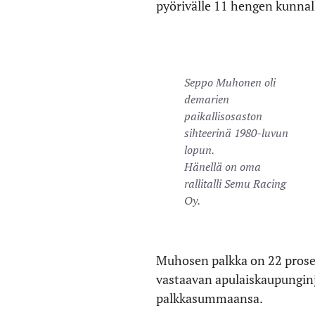
pyörivälle 11 hengen kunnalli
Seppo Muhonen oli
demarien
paikallisosaston
sihteerinä 1980-luvun
lopun.
Hänellä on oma
rallitalli Semu Racing
Oy.
Muhosen palkka on 22 prosen
vastaavan apulaiskaupungin
palkkasummaansa.