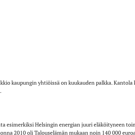
kkio kaupungin yhtiöissä on kuukauden palkka. Kantola 
.
ata esimerkiksi Helsingin energian juuri eläköityneen to
uonna 2010 oli Talouselämän mukaan noin 140 000 euro