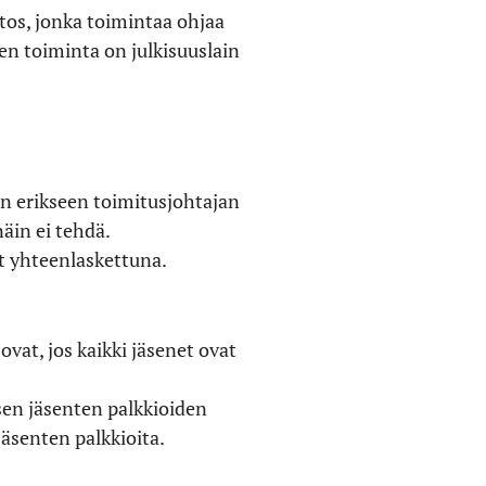
itos, jonka toimintaa ohjaa
sen toiminta on julkisuuslain
an erikseen toimitusjohtajan
äin ei tehdä.
ot yhteenlaskettuna.
vat, jos kaikki jäsenet ovat
sen jäsenten palkkioiden
jäsenten palkkioita.