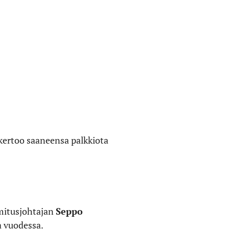
kertoo saaneensa palkkiota
imitusjohtajan
Seppo
a vuodessa.