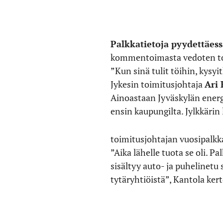
Palkkatietoja pyydettäess
kommentoimasta vedoten to
”Kun sinä tulit töihin, kysyi
Jykesin toimitusjohtaja
Ari 
Ainoastaan Jyväskylän ener
ensin kaupungilta. Jylkkäri
toimitusjohtajan vuosipalkka
”Aika lähelle tuota se oli. 
sisältyy auto- ja puhelinet
tytäryhtiöistä”, Kantola ker