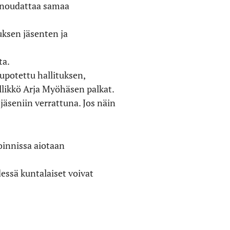
i noudattaa samaa
uksen jäsenten ja
ta.
potettu hallituksen,
ällikkö Arja Myöhäsen palkat.
äseniin verrattuna. Jos näin
toinnissa aiotaan
essä kuntalaiset voivat