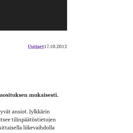
Uutiset
17.10.2012
suosituksen mukaisesti.
vät ansiot. Jylkkärin
tsee tilinpäätöstietojen
taisella liikevaihdolla