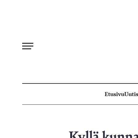
Siirry
suoraan
sisältöön
Etusivu
Uutis
Kyllä kunn