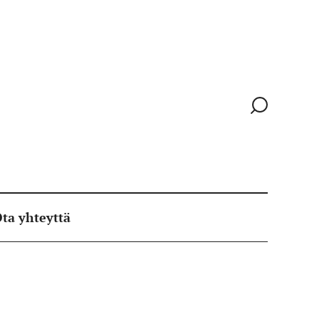
Siirry
hakusivull
ta yhteyttä