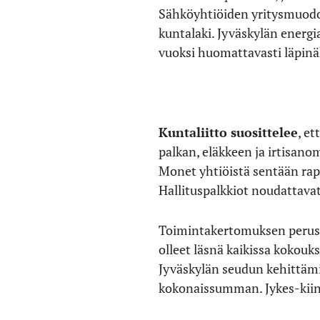
Sähköyhtiöiden yritysmuodot 
kuntalaki. Jyväskylän energia
vuoksi huomattavasti läpin
Kuntaliitto suosittelee
, e
palkan, eläkkeen ja irtisano
Monet yhtiöistä sentään rapo
Hallituspalkkiot noudattavat
Toimintakertomuksen perustee
olleet läsnä kaikissa kokouks
Jyväskylän seudun kehittämi
kokonaissumman. Jykes-kiinte