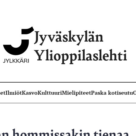
Jyväskylän
Ylioppilaslehti
et
Ilmiöt
Kasvo
Kulttuuri
Mielipiteet
Paska kotiseutu
O
an hommissakin tienaa