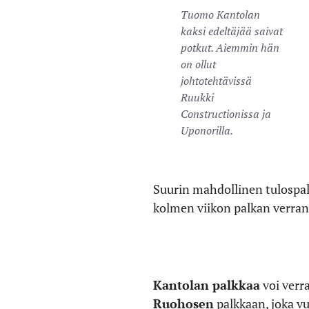
Tuomo Kantolan
kaksi edeltäjää saivat
potkut. Aiemmin hän
on ollut
johtotehtävissä
Ruukki
Constructionissa ja
Uponorilla.
Suurin mahdollinen tulospal
kolmen viikon palkan verran
Kantolan palkkaa
voi verr
Ruohosen
palkkaan, joka v