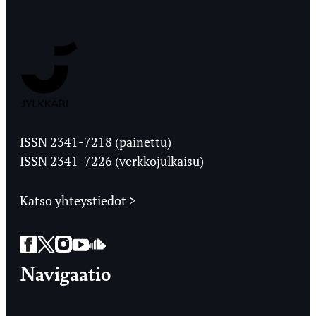
Jyväskylän
Ylioppilaslehti
ISSN 2341-7218 (painettu)
ISSN 2341-7226 (verkkojulkaisu)
Katso yhteystiedot >
Facebook
Twitter
Instagram
YouTube
SoundCloud
Navigaatio