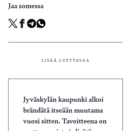
Jaa somessa
Jaa
Jaa
Jaa
Jaa
X-
Facebookissa
Telegramissa
WhatsAppissa
palvelussa
LISÄÄ LUETTAVAA
Jyväskylän kaupunki alkoi
brändätä itseään muutama
vuosi sitten. Tavoitteena on