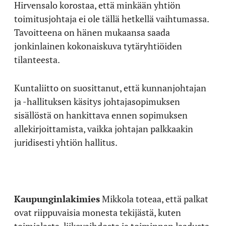
Hirvensalo korostaa, että minkään yhtiön
toimitusjohtaja ei ole tällä hetkellä vaihtumassa.
Tavoitteena on hänen mukaansa saada
jonkinlainen kokonaiskuva tytäryhtiöiden
tilanteesta.
Kuntaliitto on suosittanut, että kunnanjohtajan
ja -hallituksen käsitys johtajasopimuksen
sisällöstä on hankittava ennen sopimuksen
allekirjoittamista, vaikka johtajan palkkaakin
juridisesti yhtiön hallitus.
Kaupunginlakimies
Mikkola toteaa, että palkat
ovat riippuvaisia monesta tekijästä, kuten
toimialasta, liikevaihdosta ja toiminnan laadusta.