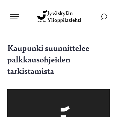
Siirry
Jyväskylän
suoraan
Siirry
Ylioppilaslehti
sisältöön
hakusivul
Kaupunki suunnittelee
palkkausohjeiden
tarkistamista