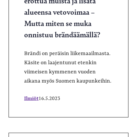
erottua muista ja lisätä
alueensa vetovoimaa –
Mutta miten se muka
onnistuu brändäämällä?
Brändi on peräisin liikemaailmasta.
Käsite on laajentunut etenkin
viimeisen kymmenen vuoden
aikana myös Suomen kaupunkeihin.
Ilmiöt
16.5.2023