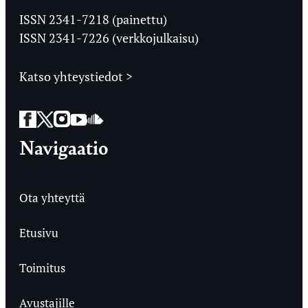
Ylioppilaslehti
ISSN 2341-7218 (painettu)
ISSN 2341-7226 (verkkojulkaisu)
Katso yhteystiedot >
Facebook
Twitter
Instagram
YouTube
SoundCloud
Navigaatio
Ota yhteyttä
Etusivu
Toimitus
Avustajille