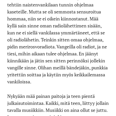
tehtiin naistenvankilaan tunnin ohjelmaa
kaseteille. Mutta se oli semmosta sensuroitua
hommaa, niin se ei oikein kiinnostanut. Mää
kyllä sain sinne oman radiolähettimen sisään,
kun ne ei siellä vankilassa ymmärtäneet, että se
oli radiolähetin. Teinkin sitten omaa ohjelmaa,
pidin merirosvoradiota. Vangeilla oli radiot, ja ne
tiesi, mihin aikaan tulee ohjelmaa. En jäänyt
kiinnikään ja jätin sen sitten perinnöksi jollekin
vangille sinne. Olihan meillä bändejäkin, punkkia
yritettiin soittaa ja käytiin myös keikkailemassa
vankiloissa.
Nykyään mää painan paitoja ja teen pientä
julkaisutoimintaa. Kaikki, mitä teen, liittyy jollain
tavalla musiikkiin. Musiikki on aina ollut se juttu.