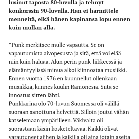
lusinut taposta 80-luvulla ja tehnyt
konkurssin 90-luvulla. Hän ei harmittele
menneitä, eikä hänen kapinansa lopu ennen
kuin mullan alla.
”Punk merkitsee mulle vapautta. Se on
vapautumista aivopesusta ja sitä, että voi elää
niin kuin haluaa. Alun perin punk-liikkeessä ja
elämäntyylissä minua alkoi kiinnostaa musiikki.
Ennen vuotta 1976 en kuunnellut ollenkaan
musiikkia, kunnes kuulin Ramonesia. Siitä se
innostus sitten lähti.
Punkkarina olo 70-luvun Suomessa oli välillä
suoraan sanottuna helvettiä. Silloin joutui vähän
katselemaan ympärilleen. Väkivalta oli
suorastaan käsin kosketeltavaa. Kaikki olivat
varautuneet siihen ja kaikilla oli aina jotain aseita