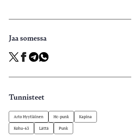
Jaa somessa
Jaa
Jaa
Jaa
Jaa
X-
Facebookissa
Telegramissa
WhatsAppissa
palvelussa
Tunnisteet
Arto Hyytiäinen
Hc-punk
Kapina
Kohu-63
Lättä
Punk