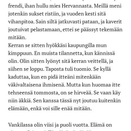
frendi, ihan hullu mies Hervannasta. Meillä meni
jotenkin sukset ristiin, ja vuoden kesti sitä
vihanpitoa. Sain siltä jatkuvasti pataan, ja kaverit
joutuivat pelastamaan, ettei se päässyt tekemään
mitään.
Kerran se sitten hyökkäsi kaupungilla mun
kimppuun. En muista tilannetta, kun kännissä
olin. Olin sitten lyönyt sitä kerran veittellä, ja
siihen se loppu. Taposta tuli tuomio. Se kyllä
kaduttaa, kun en pidä itteäni mitenkään
väkivaltaisena ihmisenä. Mutta kun huomaa itte
tehneensä tommosta, on se hirveää. Se vaan käy
niin äkkiä. Sen kanssa tässä nyt joutuu kuitenkin
elämään, enkä voi sille enää mitään.
Vankilassa olin viisi ja puoli vuotta. Elämä on