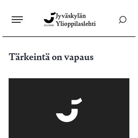
Siirry
Jyväskylän
suoraan
Siirry
Ylioppilaslehti
sisältöön
hakusivul
Tärkeintä on vapaus