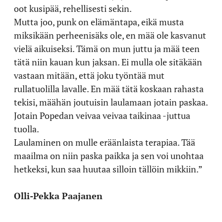
oot kusipää, rehellisesti sekin.
Mutta joo, punk on elämäntapa, eikä musta
miksikään perheenisäks ole, en mää ole kasvanut
vielä aikuiseksi. Tämä on mun juttu ja mää teen
tätä niin kauan kun jaksan. Ei mulla ole sitäkään
vastaan mitään, että joku työntää mut
rullatuolilla lavalle. En mää tätä koskaan rahasta
tekisi, määhän joutuisin laulamaan jotain paskaa.
Jotain Popedan veivaa veivaa taikinaa -juttua
tuolla.
Laulaminen on mulle eräänlaista terapiaa. Tää
maailma on niin paska paikka ja sen voi unohtaa
hetkeksi, kun saa huutaa silloin tällöin mikkiin.”
Olli-Pekka Paajanen