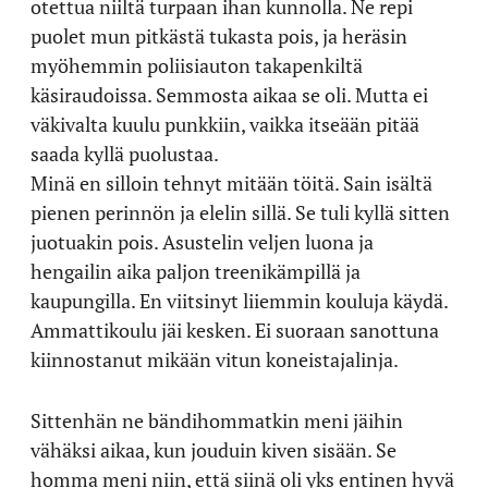
otettua niiltä turpaan ihan kunnolla. Ne repi
puolet mun pitkästä tukasta pois, ja heräsin
myöhemmin poliisiauton takapenkiltä
käsiraudoissa. Semmosta aikaa se oli. Mutta ei
väkivalta kuulu punkkiin, vaikka itseään pitää
saada kyllä puolustaa.
Minä en silloin tehnyt mitään töitä. Sain isältä
pienen perinnön ja elelin sillä. Se tuli kyllä sitten
juotuakin pois. Asustelin veljen luona ja
hengailin aika paljon treenikämpillä ja
kaupungilla. En viitsinyt liiemmin kouluja käydä.
Ammattikoulu jäi kesken. Ei suoraan sanottuna
kiinnostanut mikään vitun koneistajalinja.
Sittenhän ne bändihommatkin meni jäihin
vähäksi aikaa, kun jouduin kiven sisään. Se
homma meni niin, että siinä oli yks entinen hyvä