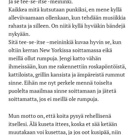
Ja se tee-se-itse -meininki.
Kaikkea mitä kutsutaan punkiksi, en mene kyllä
alleviivaamaan ollenkaan, kun tehdään musiikkia
rahasta ja silleen. On niitä kyllä hyviäkin bändejä
nykyään.
Sitä tee-se-itse –meininkiä kuvaa hyvin se, kun
oltiin kerran New Yorkissa soittamassa eikä
meillä ollut rumpuja. Jengi katto vähän
ihmeissään, kun me rakennettiin roskapöntöistä,
kattiloista, grillin kansista ja ämpäreistä rummut
sinne. Eihän me nyt perkele mennä toiselta
puolelta maailmaa sinne soittamaan ja jätetä
soittamatta, jos ei meillä ole rumpuja.
Mun motto on, että koita pysyä rehellisenä
itsellesi. Älä kuseta ittees, koska et sää ketään
muutakaan voi kusettaa, ja jos oot kusipää, niin