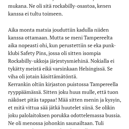
mukana. Ne oli sitä rockabilly-osastoa, kenen
kanssa ei tultu toimeen.
Aika monta matsia jouduttiin kadulla niiden
kanssa ottamaan. Mutta se meni Tampereelta
aika nopeasti ohi, kun perustettiin se eka punk-
klubi Safety Pins, jossa oli sitten isompia
Rockabilly-ukkoja järjestysmiehinä. Nokialla ei
tykätty meistä eikä varsinkaan Helsingissä. Se
viha oli jotain käsittämätöntä.
Kerrankin oltiin kirjaston puistossa Tampereella
ryyppäämässä. Sitten joku huus mulle, että tuon
näköset pitäs tappaa! Mää sitten menin ja kysyin,
et mitä vittua sää jätkä huutelet siinä. Se olikin
joku palolaitoksen porukka odottelemassa bussia.
Ne oli menossa johonkin saunailtaan. Tuli