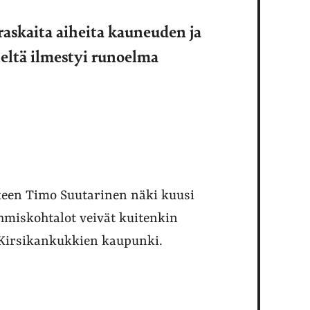
raskaita aiheita kauneuden ja
eltä ilmestyi runoelma
keen Timo Suutarinen näki kuusi
 ihmiskohtalot veivät kuitenkin
 Kirsikankukkien kaupunki.