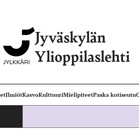
Jyväskylän
Ylioppilaslehti
et
Ilmiöt
Kasvo
Kulttuuri
Mielipiteet
Paska kotiseutu
O