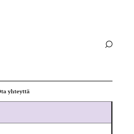
Siirry
hakusivull
ta yhteyttä