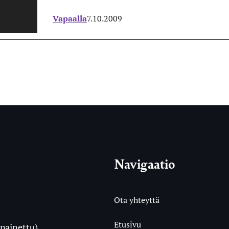
Vapaalla
7.10.2009
Navigaatio
Ota yhteyttä
Etusivu
painettu)