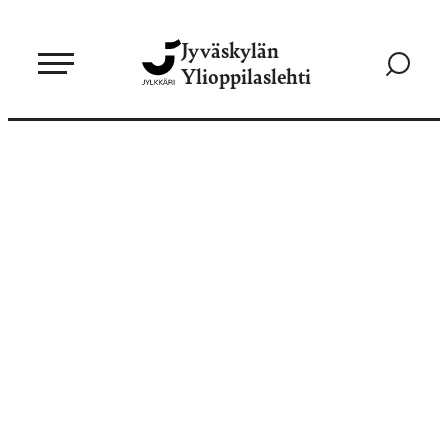
Siirry
Jyväskylän
suoraan
Siirry
Ylioppilaslehti
sisältöön
hakusivul