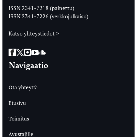
Ylioppilaslehti
ISSN 2341-7218 (painettu)
ISSN 2341-7226 (verkkojulkaisu)
Katso yhteystiedot >
Facebook
Twitter
Instagram
YouTube
SoundCloud
Navigaatio
Ota yhteyttä
Etusivu
Toimitus
Avustajille