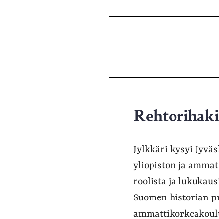
Rehtorihakij
Jylkkäri kysyi Jyväs
yliopiston ja ammatt
roolista ja lukukaus
Suomen historian pr
ammattikorkeakoulu