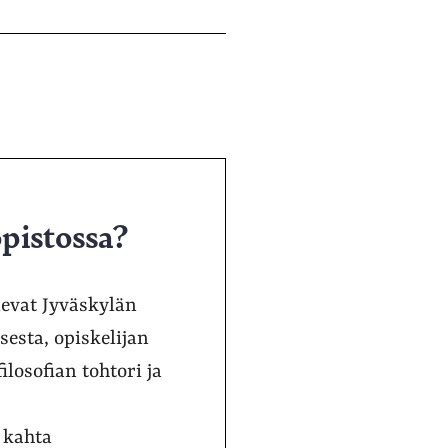
opistossa?
elevat Jyväskylän
sesta, opiskelijan
ilosofian tohtori ja
 kahta