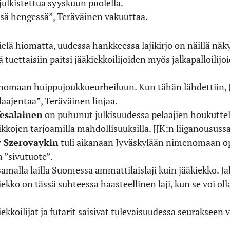
julkistettua syyskuun puolella.
sä hengessä”, Teräväinen vakuuttaa.
ielä hiomatta, uudessa hankkeessa lajikirjo on näillä nä
tuettaisiin paitsi jääkiekkoilijoiden myös jalkapalloilijo
aan huippujoukkueurheiluun. Kun tähän lähdettiin, JJK e
aajentaa”, Teräväinen linjaa.
Vesalainen
on puhunut julkisuudessa pelaajien houkuttel
kkojen tarjoamilla mahdollisuuksilla. JJK:n liiganousussa 
 Szerovaykin
tuli aikanaan Jyväskylään nimenomaan op
n ”sivutuote”.
amalla lailla Suomessa ammattilaislaji kuin jääkiekko. Jal
ekko on tässä suhteessa haasteellinen laji, kun se voi ol
kkoilijat ja futarit saisivat tulevaisuudessa seurakseen vi