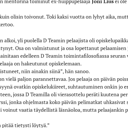
en mentorina toiminut ex-huippupelaaja
Joni Lius
ei ole
 kuin olisin toivonut. Toki kaksi vuotta on lyhyt aika, mutt
kertoo.
 alkoi, yli puolella D Teamin pelaajista oli opiskelupaikk
ynyt. Osa on valmistunut ja osa lopettanut pelaamisen j
initaan edelleen D Teamin toimintafilosofiassa seuran v
pelaaja on hakeutunut opiskelemaan.
stuneet, niin ainakin siinä”, hän sanoo.
 vielä paljon parannettavaa. Jos pelaaja on päivän poissa
syynä ovatkin opiskelukiireet, suhtautuminen onkin jo eri
nteen, jossa D Teamilla oli vierasottelu peräti kuutena pe
ssi, jonka ohjelmasta koko päivän pelimatkat uhkasivat s
i voinut vaatia täydellistä läsnäoloa, mutta pelaajankin pit
pitää tietysti löytyä.”