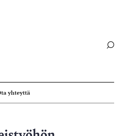
Siirry
hakusivull
ta yhteyttä
teistyöhön