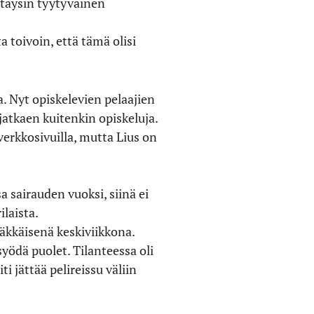
 täysin tyytyväinen
a toivoin, että tämä olisi
a. Nyt opiskelevien pelaajien
atkaen kuitenkin opiskeluja.
erkkosivuilla, mutta Lius on
 sairauden vuoksi, siinä ei
laista.
räkkäisenä keskiviikkona.
yödä puolet. Tilanteessa oli
i jättää pelireissu väliin