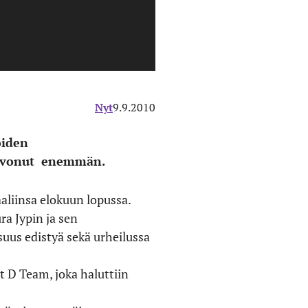
Nyt
9.9.2010
oiden
toivonut enemmän.
aliinsa elokuun lopussa.
a Jypin ja sen
isuus edistyä sekä urheilussa
t D Team, joka haluttiin