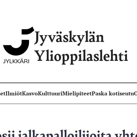
Jyväskylän
Ylioppilaslehti
et
Ilmiöt
Kasvo
Kulttuuri
Mielipiteet
Paska kotiseutu
O
sii jalkapalloilijoita yh