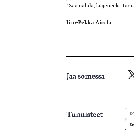
”Saa nähdä, laajeneeko täm
Iiro-Pekka Airola
Jaa somessa
Ja
X-
pa
Tunnisteet
D
Ke