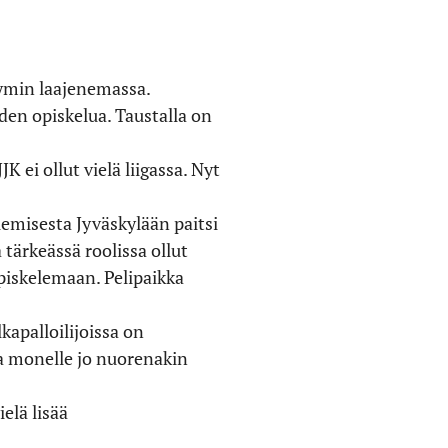
kymin laajenemassa.
iden opiskelua. Taustalla on
i ollut vielä liigassa. Nyt
emisesta Jyväskylään paitsi
tärkeässä roolissa ollut
iskelemaan. Pelipaikka
kapalloilijoissa on
la monelle jo nuorenakin
elä lisää