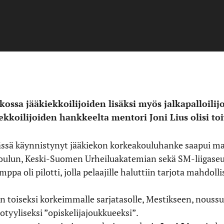
kossa jääkiekkoilijoiden lisäksi myös jalkapalloilij
ekkoilijoiden hankkeelta mentori Joni Lius olisi 
lässä käynnistynyt jääkiekon korkeakouluhanke saapui ma
oulun, Keski-Suomen Urheiluakatemian sekä SM-liigaseur
a oli pilotti, jolla pelaajille haluttiin tarjota mahdoll
n toiseksi korkeimmalle sarjatasolle, Mestikseen, noussu
totyyliseksi ”opiskelijajoukkueeksi”.