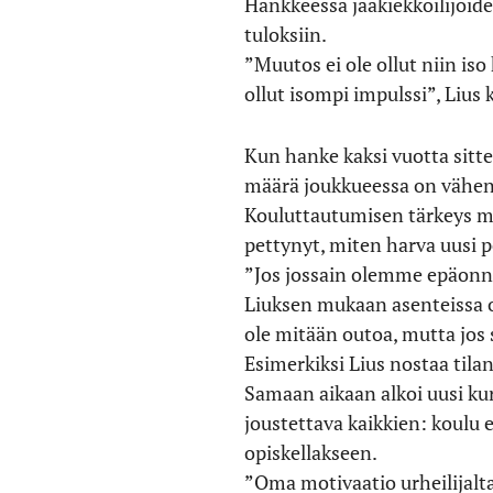
Hankkeessa jääkiekkoilijoid
tuloksiin.
”Muutos ei ole ollut niin iso
ollut isompi impulssi”, Lius 
Kun hanke kaksi vuotta sitten
määrä joukkueessa on vähent
Kouluttautumisen tärkeys ma
pettynyt, miten harva uusi 
”Jos jossain olemme epäonni
Liuksen mukaan asenteissa on
ole mitään outoa, mutta jos 
Esimerkiksi Lius nostaa tila
Samaan aikaan alkoi uusi kur
joustettava kaikkien: koulu e
opiskellakseen.
”Oma motivaatio urheilijalta 