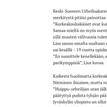
Keski-Suomen Urheiluakate
merkitystä pitäisi painottaa
”Korkeakouluikäiset ovat kui
Samaa mieltä on myös mentor
sillä muuten välivuosia tulee
Lius sanoo omalta osaltaan 
sai kesällä – 19 vuotta opis
”En suosittele kenellekään, 
parikymppisiä”, Lius kuvaa.
Kaikesta huolimatta korkeako
Nieminen ilmaisee, mutta n
”Huippu-urheilijan uran jä
päätyttyä pudota tyhjän pääl
Jyväskylän yliopisto on ollu