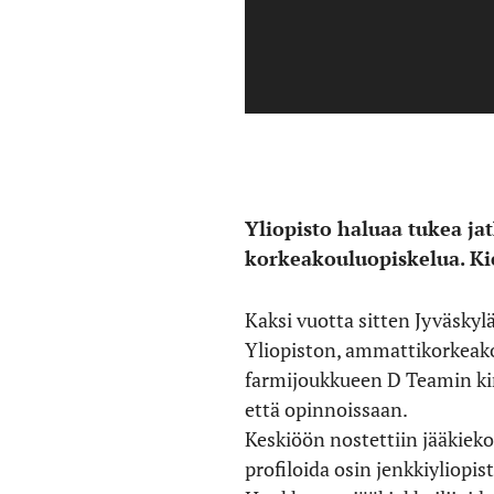
Yliopisto haluaa tukea jat
korkeakouluopiskelua. Ki
Kaksi vuotta sitten Jyväsky
Yliopiston, ammattikorkeak
farmijoukkueen D Teamin kimpp
että opinnoissaan.
Keskiöön nostettiin jääkieko
profiloida osin jenkkiyliopis