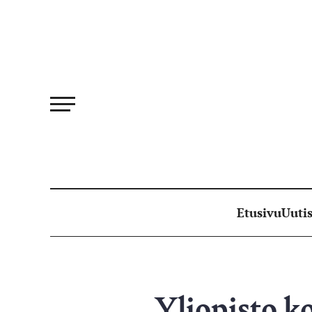
Siirry
suoraan
sisältöön
Etusivu
Uutis
Yliopisto ko