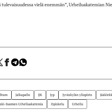
ä tulevaisuudessa vielä enemmän”, Urheiluakatemian Nie
a
Jaa
Jaa
Jaa
Facebookissa
Telegramissa
WhatsAppissa
lvelussa
 Team
Jalkapallo
JJK
Jyp
Jyväskylän yliopisto
Jääkiek
ski-Suomen Urheiluakatemia
Opiskelu
Urheilu