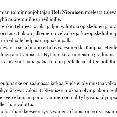
mian toiminnanjohtajan
Heli Niemisen
mielestä tuleva
 yhä nuoremmille urheilijoille.
tenkin tehneet jo aika paljon valintoja opiskelujen ja ur
i Lius. Lukion jälkeinen nivelvaihe jatko-opiskeluihin 
 urheilijalle helposti roppakaupalla.
olevansa sekä huono että hyvä esimerkki. Kauppatieteid
kelujen aloittamisesta. Nyt hän kerää aineistoa graduunsa.
että 36-vuotiaana palaa koulun penkille ja lähtee nollilt
uluhanke on saamassa jatkoa. Vielä ei ole mustaa valkoisel
äkymät ovat valoisat. Niemisen mukaan olympiakomitealt
lkeiseen elämään panostaminen on nähty hyvänä olympiak
le”, hän valottaa.
t pilottihankkeeseen tyytyväinen. Yliopiston yritysasiam