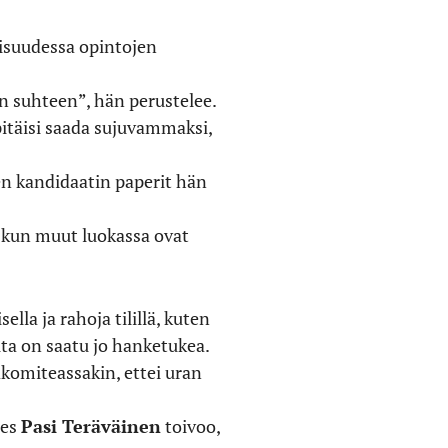
isuudessa opintojen
an suhteen”, hän perustelee.
pitäisi saada sujuvammaksi,
en kandidaatin paperit hän
a, kun muut luokassa ovat
la ja rahoja tilillä, kuten
a on saatu jo hanketukea.
omiteassakin, ettei uran
ies
Pasi Teräväinen
toivoo,