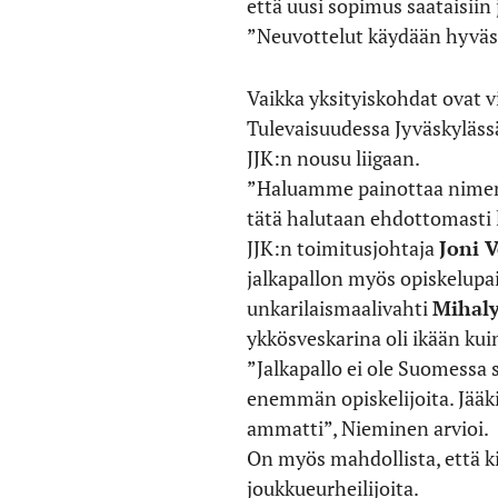
että uusi sopimus saataisiin 
”Neuvottelut käydään hyväs
Vaikka yksityiskohdat ovat v
Tulevaisuudessa Jyväskylässä 
JJK:n nousu liigaan.
”Haluamme painottaa nimenom
tätä halutaan ehdottomasti l
JJK:n toimitusjohtaja
Joni 
jalkapallon myös opiskelupai
unkarilaismaalivahti
Mihaly
ykkösveskarina oli ikään kui
”Jalkapallo ei ole Suomessa s
enemmän opiskelijoita. Jääki
ammatti”, Nieminen arvioi.
On myös mahdollista, että kie
joukkueurheilijoita.