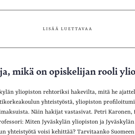
LISÄÄ LUETTAVAA
a, mikä on opiskelijan rooli yli
kylän yliopiston rehtoriksi hakevilta, mitä he ajatt
ikorkeakoulun yhteistyöstä, yliopiston profiloitumi
imaksuista. Näin hakijat vastasivat. Petri Karonen, f
ofessori: Miten Jyväskylän yliopiston ja Jyväskylän
n yhteistyötä voisi kehittää? Tarvitaanko Suomeen