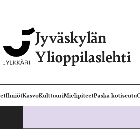
Jyväskylän
Ylioppilaslehti
et
Ilmiöt
Kasvo
Kulttuuri
Mielipiteet
Paska kotiseutu
O