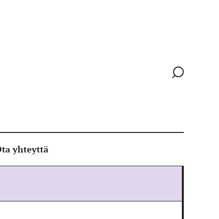
Siirry
hakusivull
ta yhteyttä