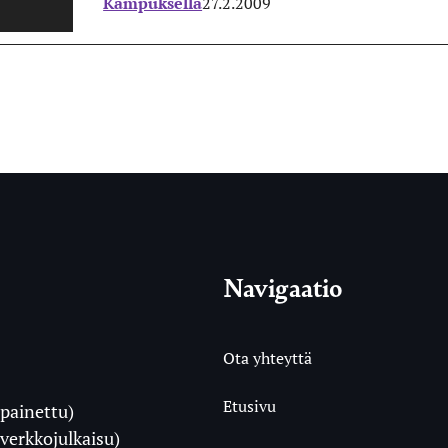
Kampuksella
27.2.2009
Navigaatio
Ota yhteyttä
Etusivu
painettu)
i
verkkojulkaisu)