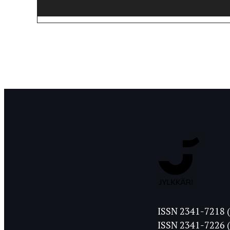
Jyväskylän
ISSN 2341-7218 (
Ylioppilasleht
ISSN 2341-7226 (