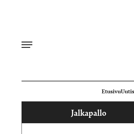
Siirry
suoraan
sisältöön
Etusivu
Uutis
Jalkapallo