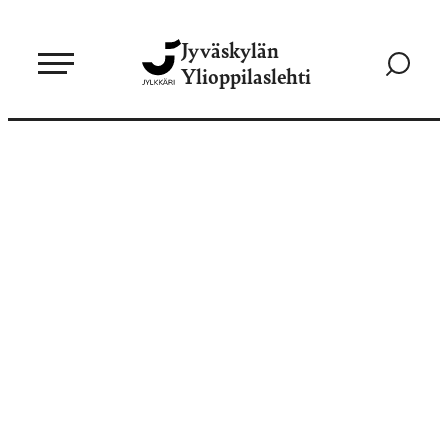
Siirry
Jyväskylän
suoraan
Siirry
Ylioppilaslehti
sisältöön
hakusivul