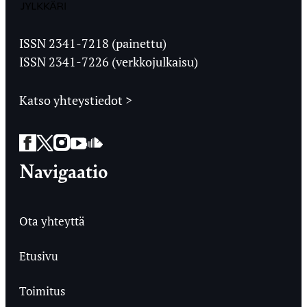
Jyväskylän
Ylioppilaslehti
ISSN 2341-7218 (painettu)
ISSN 2341-7226 (verkkojulkaisu)
Katso yhteystiedot >
Facebook
Twitter
Instagram
YouTube
SoundCloud
Navigaatio
Ota yhteyttä
Etusivu
Toimitus