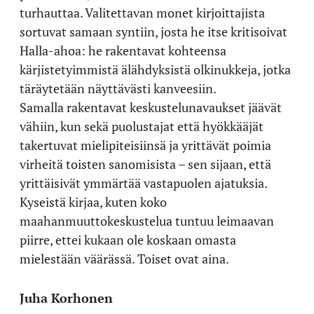
turhauttaa. Valitettavan monet kirjoittajista
sortuvat samaan syntiin, josta he itse kritisoivat
Halla-ahoa: he rakentavat kohteensa
kärjistetyimmistä älähdyksistä olkinukkeja, jotka
täräytetään näyttävästi kanveesiin.
Samalla rakentavat keskustelunavaukset jäävät
vähiin, kun sekä puolustajat että hyökkääjät
takertuvat mielipiteisiinsä ja yrittävät poimia
virheitä toisten sanomisista – sen sijaan, että
yrittäisivät ymmärtää vastapuolen ajatuksia.
Kyseistä kirjaa, kuten koko
maahanmuuttokeskustelua tuntuu leimaavan
piirre, ettei kukaan ole koskaan omasta
mielestään väärässä. Toiset ovat aina.
Juha Korhonen