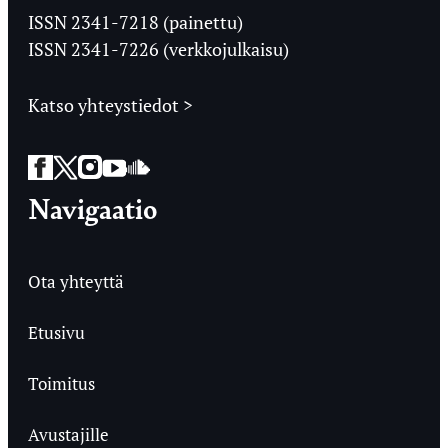
Ylioppilaslehti
ISSN 2341-7218 (painettu)
ISSN 2341-7226 (verkkojulkaisu)
Katso yhteystiedot >
Facebook
Twitter
Instagram
YouTube
SoundCloud
Navigaatio
Ota yhteyttä
Etusivu
Toimitus
Avustajille