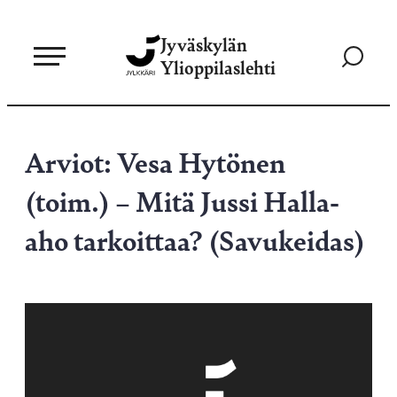
Siirry
Jyväskylän
suoraan
Siirry
Ylioppilaslehti
sisältöön
hakusivul
Arviot: Vesa Hytönen
(toim.) – Mitä Jussi Halla-
aho tarkoittaa? (Savukeidas)