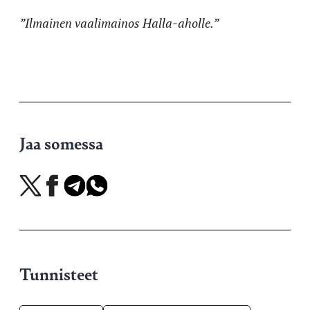
”Ilmainen vaalimainos Halla-aholle.”
Jaa somessa
Jaa
Jaa
Jaa
Jaa
X-
Facebookissa
Telegramissa
WhatsAppissa
palvelussa
Tunnisteet