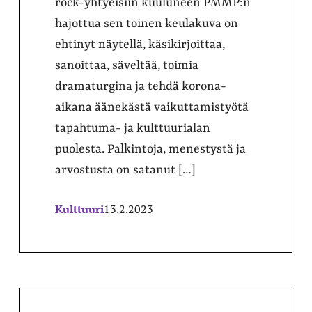
rock-yhtyeisiin kuuluneen PMMP:n
hajottua sen toinen keulakuva on
ehtinyt näytellä, käsikirjoittaa,
sanoittaa, säveltää, toimia
dramaturgina ja tehdä korona-
aikana äänekästä vaikuttamistyötä
tapahtuma- ja kulttuurialan
puolesta. Palkintoja, menestystä ja
arvostusta on satanut […]
Kulttuuri
13.2.2023