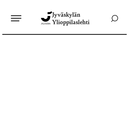
Siirry
Jyväskylän
suoraan
Siirry
Ylioppilaslehti
sisältöön
hakusivul