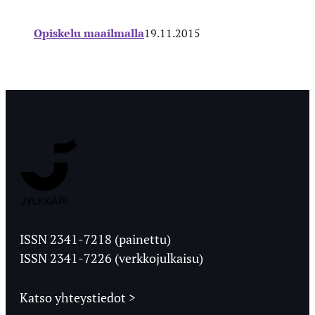
Opiskelu maailmalla
19.11.2015
Jyväskylän
Ylioppilaslehti
ISSN 2341-7218 (painettu)
ISSN 2341-7226 (verkkojulkaisu)
Katso yhteystiedot >