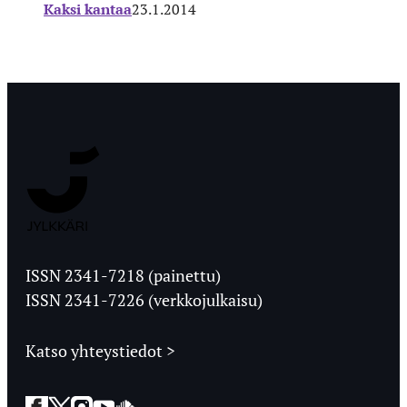
Kaksi kantaa
23.1.2014
Jyväskylän
Ylioppilaslehti
ISSN 2341-7218 (painettu)
ISSN 2341-7226 (verkkojulkaisu)
Katso yhteystiedot >
Facebook
Twitter
Instagram
YouTube
SoundCloud