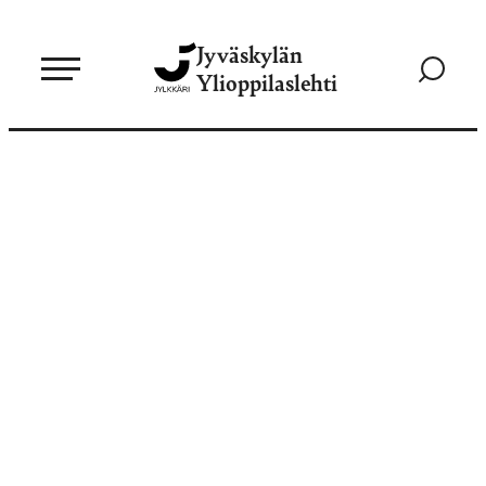
Siirry
Jyväskylän
suoraan
Siirry
Ylioppilaslehti
sisältöön
hakusivul