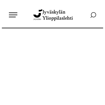
Siirry
Jyväskylän
suoraan
Siirry
Ylioppilaslehti
sisältöön
hakusivul