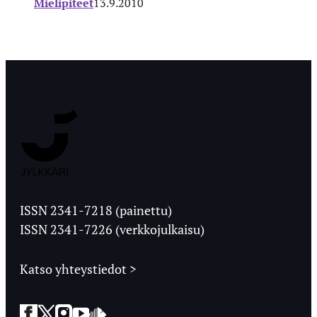
Mielipiteet
13.9.2010
Jyväskylän
Ylioppilaslehti
ISSN 2341-7218 (painettu)
ISSN 2341-7226 (verkkojulkaisu)
Katso yhteystiedot >
Facebook
Twitter
Instagram
YouTube
SoundCloud