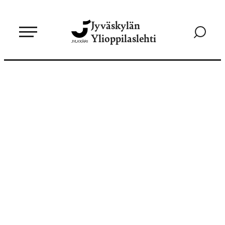
Siirry
Jyväskylän
suoraan
Siirry
Ylioppilaslehti
sisältöön
hakusivul